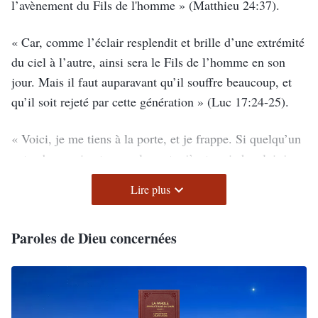
l’avènement du Fils de l'homme »
(Matthieu 24:37)
.
« Car, comme l’éclair resplendit et brille d’une extrémité
du ciel à l’autre, ainsi sera le Fils de l’homme en son
jour. Mais il faut auparavant qu’il souffre beaucoup, et
qu’il soit rejeté par cette génération »
(Luc 17:24-25)
.
« Voici, je me tiens à la porte, et je frappe. Si quelqu’un
entend ma voix et ouvre la porte, j’entrerai chez lui, je
souperai avec lui, et lui avec moi »
(Apocalypse 3:20)
.
Lire plus
Paroles de Dieu concernées