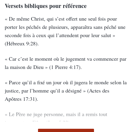
à la chair incarnée de Dieu, à une personne normale et
Versets bibliques pour référence
Esprit et peut aussi devenir chair ; par conséquent, les
ordinaire. Le Fils de l’homme Lui-même ne sait pas,
paroles du Saint-Esprit, telles que prononcées dans le
« De même Christ, qui s’est offert une seul fois pour
alors comment pourrais-tu savoir ?
porter les péchés de plusieurs, apparaîtra sans péché une
passé, sont les paroles de Dieu incarné aujourd’hui.
seconde fois à ceux qui l’attendent pour leur salut »
Beaucoup de gens absurdes croient que puisque c’est le
(Hébreux 9:28)
.
Saint-Esprit qui parle, Sa voix devrait se faire entendre
depuis les cieux afin que les gens la perçoivent.
« Car c’est le moment où le jugement va commencer par
Quiconque pense de cette façon ne connaît pas l’œuvre
la maison de Dieu »
(1 Pierre 4:17)
.
de Dieu. En vérité, les paroles du Saint-Esprit sont celles
« Parce qu’il a fixé un jour où il jugera le monde selon la
prononcées par Dieu devenu chair. Le Saint-Esprit ne
justice, par l’homme qu’il a désigné »
(Actes des
peut pas parler directement à l’homme ; même à l’ère de
– La Parole, vol. 1 : L’apparition et l’œuvre de Dieu, Comment
Apôtres 17:31)
.
la Loi, l’Éternel ne parlait pas directement au peuple. Ne
l’homme qui a délimité Dieu dans ses notions peut-il recevoir les
révélations de Dieu ?
serait-il pas beaucoup moins probable qu’Il le fasse dans
« Le Père ne juge personne, mais il a remis tout
l’ère d’aujourd’hui ? Pour que Dieu prononce des
jugement au Fils »
(Jean 5:22)
.
Aujourd’hui, la nouvelle œuvre de Dieu est commencée
paroles pour faire une œuvre, Il doit devenir chair, sinon