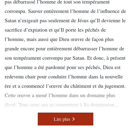
pas débarrassé l’homme de tout son tempérament
même. Certains disent peut-être que ce n’est pas une
Cette fois, Dieu vient faire Son œuvre non dans un corps
corrompu. Sauver entièrement l’homme de l’influence de
grande chose et ne peut pas amener l’homme à l’extase.
spirituel, mais dans un corps très ordinaire. Non
Satan n’exigeait pas seulement de Jésus qu’Il devienne le
Néanmoins, Je te dirai que l’œuvre de Dieu n’est pas
seulement est-ce le corps de la deuxième incarnation de
sacrifice d’expiation et qu’Il porte les péchés de
seulement cela, mais bien plus, quelque chose de bien
Dieu, mais aussi celui dans lequel Dieu revient
l’homme, mais aussi que Dieu œuvre de façon plus
plus grand.
S’incarner. C’est une chair très ordinaire. En Lui, tu ne
grande encore pour entièrement débarrasser l’homme de
peux rien voir qui soit différent des autres, mais tu peux
son tempérament corrompu par Satan. Et donc, à présent
recevoir de Lui les vérités que tu n’as jamais entendues
que l’homme a été pardonné pour ses péchés, Dieu est
avant. Cette chair insignifiante est l’incarnation de toutes
redevenu chair pour conduire l’homme dans la nouvelle
les paroles de vérité de Dieu. Elle réalise l’œuvre de
ère et a commencé l’œuvre du châtiment et du jugement.
Dieu dans les derniers jours et est une expression de tout
Cette œuvre a mené l’homme dans un domaine plus
Son tempérament, que l’homme doit comprendre. Ne
élevé. Tous ceux qui se soumettent à Sa domination
désires-tu pas ardemment voir le Dieu du ciel ? Ne
jouiront d’une vérité supérieure et recevront de bien
– La Parole, vol. 1 : L’apparition et l’œuvre de Dieu, Préface
Lire plus
désires-tu pas ardemment Le comprendre ? Ne désires-tu
meilleures bénédictions. Ils vivront véritablement dans la
pas ardemment voir la destination de l’humanité ? Il te