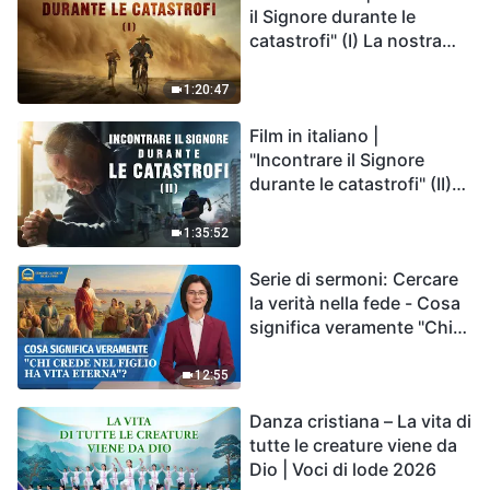
il Signore durante le
catastrofi" (I) La nostra
casa, la Terra, è sull'orlo
del precipizio, dove è
1:20:47
diretta l'umanità?
Film in italiano |
"Incontrare il Signore
durante le catastrofi" (II)
Le calamità degli ultimi
giorni arrivano. Come
1:35:52
possiamo entrare nel
Serie di sermoni: Cercare
Regno di Dio?
la verità nella fede - Cosa
significa veramente "Chi
crede nel Figlio ha vita
eterna"?
12:55
Danza cristiana – La vita di
tutte le creature viene da
Dio | Voci di lode 2026