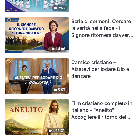
7:57
Serie di sermoni: Cercare
la verità nella fede - Il
Signore ritornerà davvero
su una nuvola?
14:06
Cantico cristiano –
Alzatevi per lodare Dio e
danzare
5:57
Film cristiano completo in
italiano – "Anelito"
Accogliere il ritorno del
Signore Gesù
2:11:31