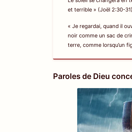
Le soleil se changera en té
et terrible »
(Joël 2:30-31
« Je regardai, quand il ouv
noir comme un sac de crin,
terre, comme lorsqu’un fig
Paroles de Dieu conc