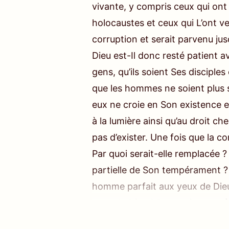
vivante, y compris ceux qui ont 
holocaustes et ceux qui L’ont 
corruption et serait parvenu jusqu
Dieu est-Il donc resté patient av
gens, qu’ils soient Ses disciple
que les hommes ne soient plus
eux ne croie en Son existence e
à la lumière ainsi qu’au droit c
pas d’exister. Une fois que la c
Par quoi serait-elle remplacée ? 
partielle de Son tempérament ? À
homme parfait aux yeux de Dieu
yeux de Dieu ? De nos jours et 
– La Parole, vo
peuvent Le suivre et accepter So