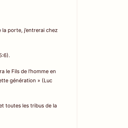
mité qui sera insupportable pour
air, mais aussi de l’âme. Tu dois
ne sont pas payés de retour,
ntendu jusqu’ici par aucun être
 la porte, j’entrerai chez
’est parce que c’est le plan de
ment. C’est la première fois et
5:6)
.
inutieuses et l’attente
sera le Fils de l’homme en
eu est la source de la vie de l’homme
 cette génération »
(Luc
n désarroi politique, des
y a la catastrophe dans le
et toutes les tribus de la
rniers jours. Mais pour les
n plus, le cœur de tous les gens
un grand nombre seront trompés