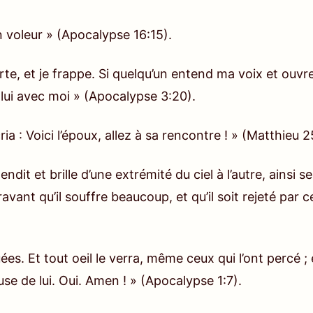
une calamité sans précédent qu’Il a préparée, une cala
tte calamité n’est pas seulement un châtiment de la ch
n voleur »
(Apocalypse 16:15)
.
Dieu échoue et quand Ses rappels et Ses exhortations 
rer ? Cela ne ressemblera à rien qui ait été connu ou e
orte, et je frappe. Si quelqu’un entend ma voix et ouvre
alamité est sans précédent et ne se répétera jamais. C
t lui avec moi »
(Apocalypse 3:20)
.
ois seulement et de sauver l’humanité cette fois seule
ria : Voici l’époux, allez à sa rencontre ! »
(Matthieu 2
nséquent, personne ne peut comprendre les intentions m
uve l’humanité cette fois.
endit et brille d’une extrémité du ciel à l’autre, ainsi 
– La Parole, vol. 1 : L’apparition et l’œuvre de Dieu, Di
ravant qu’il souffre beaucoup, et qu’il soit rejeté par
et les pays du monde entier sont dans la tourmente. U
ndations et des sécheresses apparaissent partout. Il 
nuées. Et tout oeil le verra, même ceux qui l’ont percé ; 
alement envoyé le désastre. Ce sont des signes des de
se de lui. Oui. Amen ! »
(Apocalypse 1:7)
.
 de gaieté et de splendeur ; cela le devient de plus e
 sont pris au piège et incapables de s’en extirper ; 