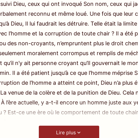
suivi Dieu, ceux qui ont invoqué Son nom, ceux qui ja
verbalement reconnu et même loué. Une fois que leur 
’à Dieu, Il lui faudrait les détruire. Telle était la lim
ec l’homme et la corruption de toute chair ? Il a été p
s ou des non-croyants, n’empruntent plus le droit chemi
 seulement moralement corrompus et remplis de méch
t qu’il n’y ait personne croyant qu’Il gouvernait le m
hemin. Il a été patient jusqu’à ce que l’homme méprise
orruption de l’homme a atteint ce point, Dieu n’a plus 
La venue de la colère et de la punition de Dieu. Cela n
 l’ère actuelle, y a-t-il encore un homme juste aux y
 ? Est-ce une ère où le comportement de toute chair 
à l’ère actuelle, en dehors de ceux que Dieu veut rend
l. 2 : Sur la connaissance de Dieu, L’œuvre de Dieu, le te
n salut, tous les gens de chair ne jouent-ils pas avec 
Lire plus