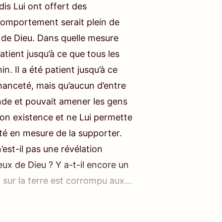
dis Lui ont offert des
comportement serait plein de
ite de Dieu. Dans quelle mesure
atient jusqu’à ce que tous les
n. Il a été patient jusqu’à ce
anceté, mais qu’aucun d’entre
onde et pouvait amener les gens
 Son existence et ne Lui permette
été en mesure de la supporter.
’est-il pas une révélation
eux de Dieu ? Y a-t-il encore un
sur la terre est corrompu aux
re complets et de ceux qui
mpérament de Dieu et Dieu Lui-même I
la limite de la patience de Dieu