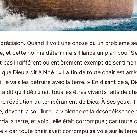
c précision. Quand Il voit une chose ou un problème s
, et cette norme détermine s’Il lance un plan pour S’
est pas indifférent ou entièrement exempt de sentiment.
e que Dieu a dit à Noé : « La fin de toute chair est arr
, je vais les détruire avec la terre. » En disant cela, Die
 dit qu’Il détruirait tous les êtres vivants faits de cha
tre révélation du tempérament de Dieu. À Ses yeux, il 
 devant la souillure, la violence et la désobéissance d
da la terre, et voici, elle était corrompue ; car toute
ge « car toute chair avait corrompu sa voie sur la terr