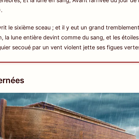
nèbres, Et la lune en sang, Avant l’arrivée du jour de 
)
.
rit le sixième sceau ; et il y eut un grand tremblement 
 la lune entière devint comme du sang, et les étoiles
uier secoué par un vent violent jette ses figues vert
ernées