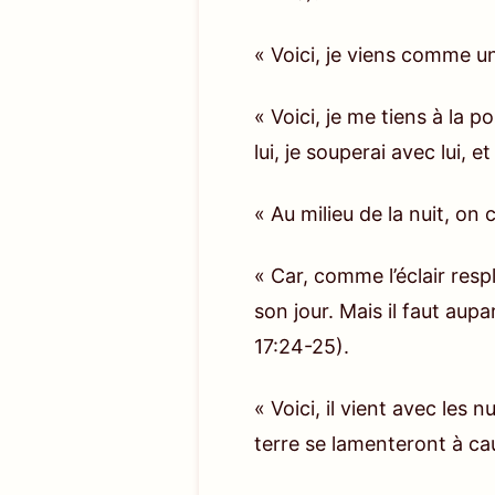
fait qu’Il tient dans Ses mains 
la chair et l’âme de l’homme. Ce
« Voici, je viens comme u
savoir ceci : quand le plan de 
quel type de colère va-t-Il libé
« Voici, je me tiens à la p
créé. Je dirais donc que cette c
lui, je souperai avec lui, e
Dieu de créer l’humanité cette f
« Au milieu de la nuit, on c
c’est aussi la dernière. Par co
fervente avec lesquelles Dieu sa
« Car, comme l’éclair respl
son jour. Mais il faut aupa
17:24-25)
.
Les derniers jours sont arrivés 
famines, des épidémies, des ino
« Voici, il vient avec les 
monde de l’homme ; le ciel a ég
terre se lamenteront à cau
gens, cela semble être un monde
est attiré par cela et beaucoup