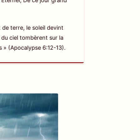
l’Eternel, De ce jour grand
de terre, le soleil devint
 du ciel tombèrent sur la
es »
(Apocalypse 6:12-13)
.