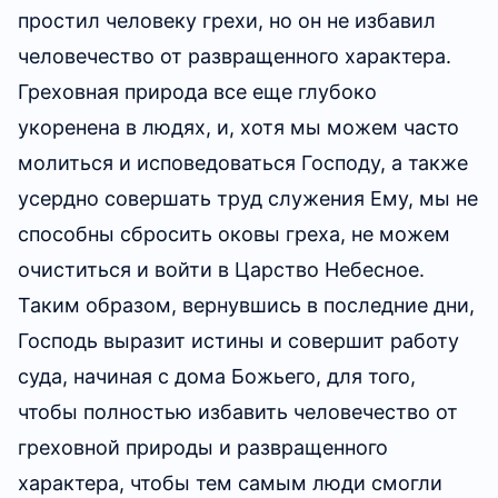
простил человеку грехи, но он не избавил
своем прежнем «я», истиной является то, что
человечество от развращенного характера.
ты спасен Иисусом, и что благодаря данному
Греховная природа все еще глубоко
Богом спасению ты не считаешься
укоренена в людях, и, хотя мы можем часто
грешником, но это не доказывает, что ты не
молиться и исповедоваться Господу, а также
грешен или не нечист. Как ты можешь быть
усердно совершать труд служения Ему, мы не
святым, если не претерпел изменений? Тебя
способны сбросить оковы греха, не можем
осаждает изнутри нечистота, ты эгоистичен и
очиститься и войти в Царство Небесное.
подл, но ты желаешь снизойти вместе с
Таким образом, вернувшись в последние дни,
Иисусом — как бы это тебе так повезло? В
Господь выразит истины и совершит работу
своей вере в Бога ты пропустил один шаг: ты
(Слово, том I. Божье явление и работа. Об именах
суда, начиная с дома Божьего, для того,
и идентичности)
был лишь искуплен, но не претерпел
чтобы полностью избавить человечество от
изменений. Чтобы ты был по сердцу Богу, Бог
Человеческая плоть — от сатаны, она
греховной природы и развращенного
должен лично провести работу по твоему
исполнена бунтарского характера,
характера, чтобы тем самым люди смогли
изменению и очистке; если ты только