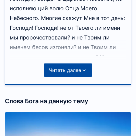
исполняющий волю Отца Моего
Небесного. Многие скажут Мне в тот день:
Господи! Господи! не от Твоего ли имени
мы пророчествовали? и не Твоим ли
именем бесов изгоняли? и не Твоим ли
именем многие чудеса творили? И тогда
объявлю им: Я никогда не знал вас;
Читать далее
отойдите от Меня, делающие беззаконие»
(Мф. 7:21-23)
.
Слова Бога на данную тему
«Ибо Я — Иегова Бог ваш: освящайтесь и
будьте святы, ибо Я свят»
(Лев. 11:44)
.
«Истинно говорю вам, если не обратитесь