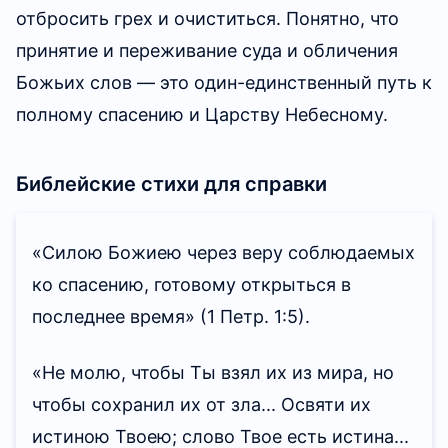
прискорбно скверна, это что-то нечистое.
отбросить грех и очиститься. Понятно, что
искуплен, ты не можешь достичь святости.
Люди слишком сильно жаждут плотских
принятие и переживание суда и обличения
Так ты будешь не вправе получить свою долю
удовольствий, и слишком много у них
Божьих слов — это один-единственный путь к
добрых благословений Божьих, ибо ты
проявлений плоти. Вот почему Бог в
полному спасению и Царству Небесному.
пропустил один шаг в Божьей работе по
определенной степени презирает
управлению человеком; ключевой шаг
человеческую плоть. Избавляясь от
изменения и усовершенствования. И поэтому
Библейские стихи для справки
сатанинской скверны и растления, люди
ты, грешник, который был только лишь
обретают Божье спасение. Но если человек
искуплен, не можешь прямо наследовать
«Силою Божиею через веру соблюдаемых
так и не отвратился от скверны и растления,
Божье наследство.
ко спасению, готовому открыться в
он по-прежнему остается под господством
последнее время»
(1 Петр. 1:5)
.
сатаны. Козни, которые люди строят друг
против друга, коварство и лукавство — все
«Не молю, чтобы Ты взял их из мира, но
это от сатаны. Когда Бог тебя спасает, это
чтобы сохранил их от зла... Освяти их
значит избавление от всего такого,
(Слово, том I. Божье явление и работа. Практика
истиною Твоею; слово Твое есть истина...