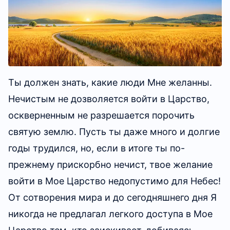
и не будете как дети, не войдете в
Царство Небесное»
(Мф. 18:3)
.
«Это те, которые не осквернились с
женами, ибо они девственники; это те,
Ты должен знать, какие люди Мне желанны.
которые следуют за Агнцем, куда бы Он
Нечистым не дозволяется войти в Царство,
ни пошел. Они искуплены из людей, как
оскверненным не разрешается порочить
первенцу Богу и Агнцу»
(Откр. 14:4)
.
святую землю. Пусть ты даже много и долгие
«Блаженны те, которые соблюдают
годы трудился, но, если в итоге ты по-
заповеди Его, чтобы иметь им право на
прежнему прискорбно нечист, твое желание
древо жизни и войти в город воротами»
войти в Мое Царство недопустимо для Небес!
(Откр. 22:14)
.
От сотворения мира и до сегодняшнего дня Я
никогда не предлагал легкого доступа в Мое