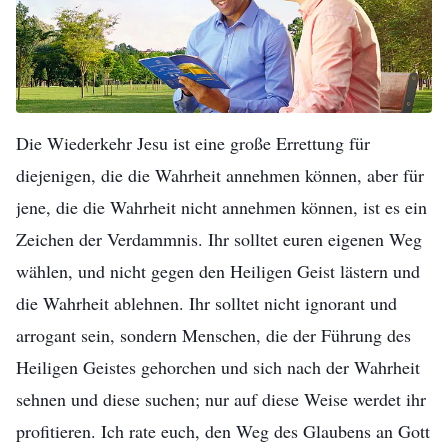
völlig klar?
Regierung oder der religiösen Gemeinschaft missbilligt
wird, dann können wir das akzeptieren. Wenn er von der
Regierung und der religiösen Gemeinschaft missbilligt
wird, dann muss er ein Schuft sein. Ganz gleich also,
– Predigten und gemeinschaftlicher Austausch über den Eintritt in
Die Wiederkehr Jesu ist eine große Errettung für
wie wunderbar Gottes Wort ist, wir werden es nicht
das Leben
diejenigen, die die Wahrheit annehmen können, aber für
annehmen.“ Heißt das, den wahren Weg zu untersuchen?
jene, die die Wahrheit nicht annehmen können, ist es ein
Das ist die Logik eines Narren. Es ist Satans Logik.
Zeichen der Verdammnis. Ihr solltet euren eigenen Weg
Wenn du den wahren Weg untersuchst, dann musst du
wählen, und nicht gegen den Heiligen Geist lästern und
ermitteln, ob die vom menschgewordenen Gott
die Wahrheit ablehnen. Ihr solltet nicht ignorant und
gesprochenen Worte, wirklich die Stimme Gottes sind,
arrogant sein, sondern Menschen, die der Führung des
ob sie die Wahrheit sind und ob sie das Werk Gottes sind
Heiligen Geistes gehorchen und sich nach der Wahrheit
oder nicht. Das ist es, was du untersuchen solltest. Wenn
sehnen und diese suchen; nur auf diese Weise werdet ihr
diese Worte die Wahrheit sind, wenn sie die Stimme
profitieren. Ich rate euch, den Weg des Glaubens an Gott
Gottes sind und sie Gottes Werk der letzten Tage sind,