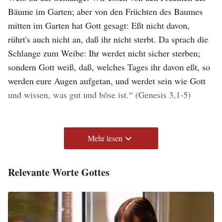
Bäume im Garten; aber von den Früchten des Baumes
mitten im Garten hat Gott gesagt: Eßt nicht davon,
rührt's auch nicht an, daß ihr nicht sterbt. Da sprach die
Schlange zum Weibe: Ihr werdet nicht sicher sterben;
sondern Gott weiß, daß, welches Tages ihr davon eßt, so
werden eure Augen aufgetan, und werdet sein wie Gott
und wissen, was gut und böse ist.“
(Genesis 3,1-5)
„Ihr seid von dem Vater, dem Teufel, und nach eures
Vaters Lust wollt ihr tun. Der ist ein Mörder von Anfang
Mehr lesen
und ist nicht bestanden in der Wahrheit; denn die
Wahrheit ist nicht in ihm. Wenn er die Lüge redet, so
Relevante Worte Gottes
redet er von seinem Eigenen; denn er ist ein Lügner und
ein Vater derselben.“
(Johannes 8,44)
„Wer von Gott ist, der hört Gottes Worte; darum hört ihr