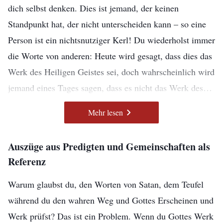
dich selbst denken. Dies ist jemand, der keinen
Standpunkt hat, der nicht unterscheiden kann – so eine
Person ist ein nichtsnutziger Kerl! Du wiederholst immer
die Worte von anderen: Heute wird gesagt, dass dies das
Werk des Heiligen Geistes sei, doch wahrscheinlich wird
jemand eines Tages sagen, dass es nicht das Werk des
Heiligen Geistes sei, sondern nichts anderes als die
– Das Wort, Bd. 1, Das Erscheinen und Wirken Gottes: Nur
Mehr lesen
Taten des Menschen – trotzdem kannst du dies nicht
diejenigen, die Gott und Sein Werk kennen, können Gott
zufriedenstellen
unterscheiden, und wenn du miterlebst, wie es andere
Auszüge aus Predigten und Gemeinschaften als
sagen, sagst du dasselbe. Es ist wirklich das Werk des
Referenz
Es wäre am besten, wenn die Menschen, die behaupten,
Heiligen Geistes, aber du sagst, es sei das Wirken des
Gott zu folgen, ihre Augen öffnen und genau hinsehen
Menschen. Bist du nicht einer derjenigen geworden, die
Warum glaubst du, den Worten von Satan, dem Teufel
würden, um zu sehen, an wen sie eigentlich glauben: Ist
gegen das Werk des Heiligen Geistes lästern? Hast du
während du den wahren Weg und Gottes Erscheinen und
es wirklich Gott, an den du glaubst, oder Satan? Wenn
dich damit nicht Gott widersetzt, weil du nicht
Werk prüfst? Das ist ein Problem. Wenn du Gottes Werk