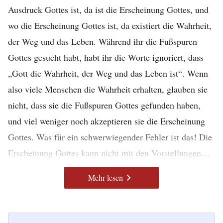
Ausdruck Gottes ist, da ist die Erscheinung Gottes, und
wo die Erscheinung Gottes ist, da existiert die Wahrheit,
der Weg und das Leben. Während ihr die Fußspuren
Gottes gesucht habt, habt ihr die Worte ignoriert, dass
„Gott die Wahrheit, der Weg und das Leben ist“. Wenn
also viele Menschen die Wahrheit erhalten, glauben sie
nicht, dass sie die Fußspuren Gottes gefunden haben,
und viel weniger noch akzeptieren sie die Erscheinung
Gottes. Was für ein schwerwiegender Fehler ist das! Die
Erscheinung Gottes kann nicht mit den Vorstellungen
des Menschen in Einklang gebracht werden, viel weniger
– Das Wort, Bd. 1, Das Erscheinen und Wirken Gottes. Anhang
Mehr lesen
noch wird Gott auf Geheiß des Menschen erscheinen.
1: Das Erscheinen Gottes hat ein neues Zeitalter eingeläutet
Gott trifft Seine eigene Wahl und hat Seine eigenen
Heute hat Gott ein neues Werk. Vielleicht akzeptierst du
Pläne, wann Er Sein Werk verrichtet; darüber hinaus hat