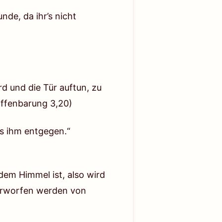
s die wiederholten
de, da ihr’s nicht
ispiellose Katastrophe in
d die Seele des Menschen sein
er Seele. Du musst Folgendes
ngen und Mahnungen keine
her von irgendeiner Schöpfung
d und die Tür auftun, zu
 ohnegleichen und wird niemals
ffenbarung 3,20)
ng mit ein. Dies ist das erste
us ihm entgegen.“
de Erwartung Gottes für die
 ist die Quelle menschlichen Lebens
dem Himmel ist, also wird
verworfen werden von
 politisches Chaos, überall
rschen Katastrophen – auch der