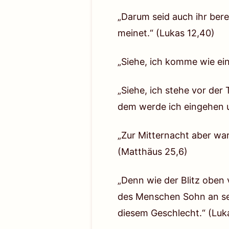
einem reuelosen Menschen umge
„Darum seid auch ihr ber
Erinnerungen und Mahnungen Go
meinet.“
(Lukas 12,40)
Seinen Händen hält, die Er vorb
wird. Diese Katastrophe ist nic
„Siehe, ich komme wie ei
wissen: Wenn der Plan Gottes 
Antwort folgt, welchen Zorn wi
„Siehe, ich stehe vor der
erlebt oder gehört wurde, vergl
dem werde ich eingehen u
wiederholt werden. Denn der Pla
„Zur Mitternacht aber wa
Mal und auch das letzte Mal. D
(Matthäus 25,6)
Erlösung der Menschheit verst
„Denn wie der Blitz oben 
des Menschen Sohn an sei
Die letzten Tage sind gekommen 
diesem Geschlecht.“
(Luk
treten Hungersnöte, Seuchen, F