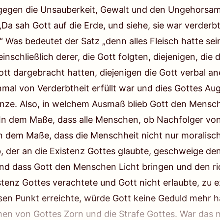
egen die Unsauberkeit, Gewalt und den Ungehorsam a
„Da sah Gott auf die Erde, und siehe, sie war verderbt
“ Was bedeutet der Satz „denn alles Fleisch hatte se
inschließlich derer, die Gott folgten, diejenigen, di
Gott dargebracht hatten, diejenigen die Gott verbal 
inmal von Verderbtheit erfüllt war und dies Gottes Aug
nze. Also, in welchem Ausmaß blieb Gott den Mensch
In dem Maße, dass alle Menschen, ob Nachfolger von
In dem Maße, dass die Menschheit nicht nur moralisc
 der an die Existenz Gottes glaubte, geschweige de
 und dass Gott den Menschen Licht bringen und den r
enz Gottes verachtete und Gott nicht erlaubte, zu ex
sen Punkt erreichte, würde Gott keine Geduld mehr 
n von Gottes Zorn und die Strafe Gottes. War das n