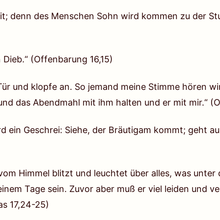
hen wird, der Ihn abgewiesen hat? Keiner weiß, das
eit; denn des Menschen Sohn wird kommen zu der Stun
ttes deshalb ausgesprochen werden, weil Er eine be
ereitet hat, eine, die unerträglich für das Fleisch un
ht nur eine Bestrafung des Fleisches, sondern auch d
n Dieb.“
(Offenbarung 16,15)
ungültig gemacht wird und wenn auf Seine Erinneru
rd Er dann entfesseln? Dies wird mit nichts, was bis
 Tür und klopfe an. So jemand meine Stimme hören wir
eichbar sein. Und so sage Ich, diese Katastrophe ist
nd das Abendmahl mit ihm halten und er mit mir.“
(O
n Gottes schließt nur eine Schöpfung und eine Erlösu
rd ein Geschrei: Siehe, der Bräutigam kommt; geht a
aher kann niemand die gütige Absicht und die glühen
ehen.
– Das Wort, Bd. 1, Das Erscheinen und Wirken Gottes: Gott
vom Himmel blitzt und leuchtet über alles, was unter 
nem Tage sein. Zuvor aber muß er viel leiden und 
und weltweit sind die Länder in Aufruhr. Es herrscht
as 17,24-25)
luten und Dürren auf. In der Welt des Menschen her