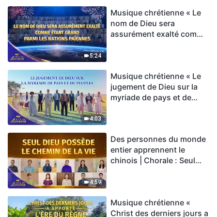
Musique chrétienne « Le
nom de Dieu sera
assurément exalté comme
étant grand parmi les
nations païennes » Hymne
5:24
choral | Voix de louange
Musique chrétienne « Le
2026
jugement de Dieu sur la
myriade de pays et de
peuples » Hymne choral |
Voix de louange 2026
4:03
Des personnes du monde
entier apprennent le
chinois | Chorale : Seul
Dieu possède le chemin
de la vie | Voix de louange
4:59
2026
Musique chrétienne «
Christ des derniers jours a