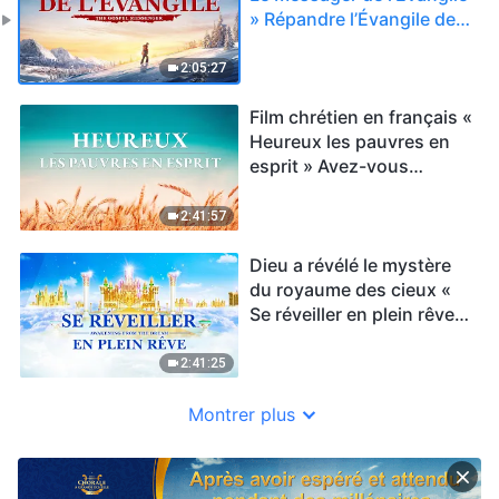
» Répandre l’Évangile de
la descente du Règne
2:05:27
Film chrétien en français «
Heureux les pauvres en
esprit » Avez-vous
rencontré le retour de
Jésus ?
2:41:57
Dieu a révélé le mystère
du royaume des cieux «
Se réveiller en plein rêve »
Film chrétien VF
2:41:25
Montrer plus