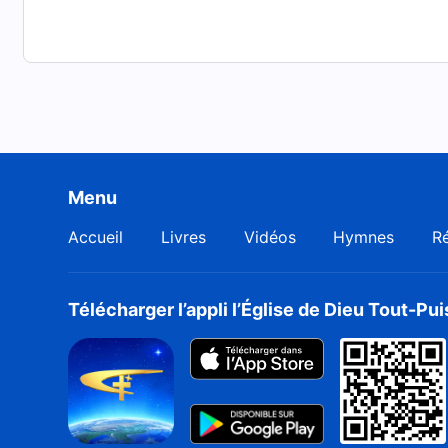
Menu
Accueil
Livres
Vidéos
Hymnes
Ré
Télécharger l’appli l’Église de Dieu Tout-Pu