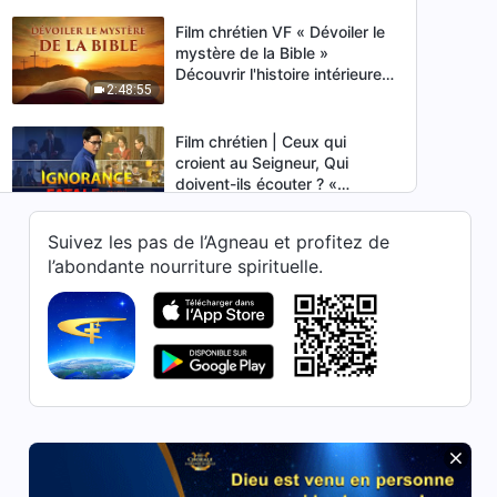
Film chrétien VF « Dévoiler le
mystère de la Bible »
Découvrir l'histoire intérieure
2:48:55
de la Bible
Film chrétien | Ceux qui
croient au Seigneur, Qui
doivent-ils écouter ? «
1:38:02
Ignorance fatale »
Suivez les pas de l’Agneau et profitez de
Film chrétien en français « La
l’abondante nourriture spirituelle.
voie du royaume des cieux
est bien périlleuse » Dieu est
2:25:30
ma force
Film chrétien « Brisez vos
chaînes et courez » Briser le
piège et accueillir le retour du
2:34:06
Seigneur
Film chrétien complet en
français HD « Du trône de