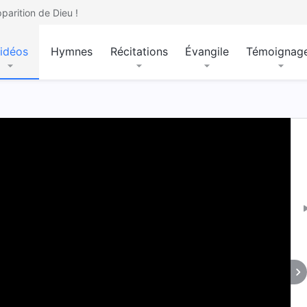
parition de Dieu !
idéos
Hymnes
Récitations
Évangile
Témoignag