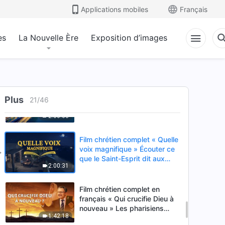
affaires »
Applications mobiles
Français
2:22:30
es
La Nouvelle Ère
Exposition d’images
Film chrétien VF « Se libérer
du collet » Discerner les
rumeurs, Accueillir le retour de
3:15:27
Dieu
Film chrétien en français HD «
Plus
J'ai pris le dernier Train »
21
/
46
Accueillir le retour du Seigneur
2:30:03
Jésus
Film chrétien complet « Quelle
voix magnifique » Écouter ce
que le Saint-Esprit dit aux
2:00:31
Églises
Film chrétien complet en
français « Qui crucifie Dieu à
nouveau » Les pharisiens
1:42:18
sont réapparus