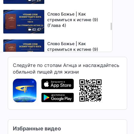
Слово Божье | Как
стремиться к истине (9)
(Глава 4)
43:47
Слово Божье | Как
стремиться к истине (9)
(Глава 5)
56:20
Следуйте по стопам Агнца и наслаждайтесь
обильной пищей для жизни
Слово Божье | Как
стремиться к истине (10)
(Глава 1)
48:15
Слово Божье | Как
стремиться к истине (10)
(Глава 2)
41:56
Избранные видео
Слово Божье | Как