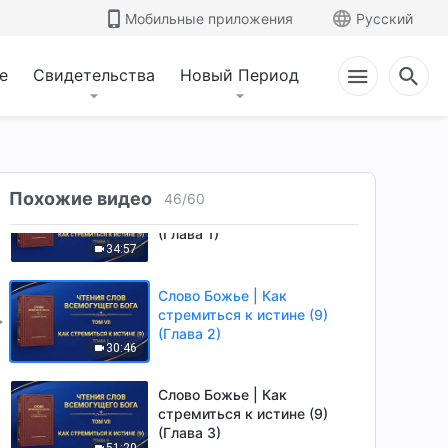
стремиться к истине (8)
Мобильные приложения
Русский
(Глава 5)
1:01:21
е
Свидетельства
Новый Период
Слово Божье | Как
стремиться к истине (8)
(Глава 6)
40:17
Слово Божье | Как
Похожие видео
46
/
60
стремиться к истине (9)
(Глава 1)
34:57
Слово Божье | Как
стремиться к истине (9)
(Глава 2)
30:46
Слово Божье | Как
стремиться к истине (9)
(Глава 3)
51:20