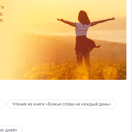
га
у,
е.
Чтения из книги «Божьи слова на каждый день»
них дней»