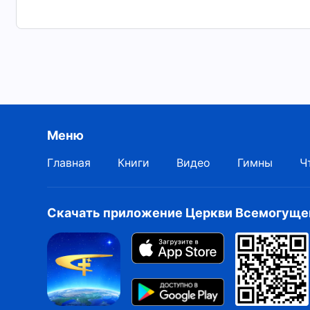
Меню
Главная
Книги
Видео
Гимны
Ч
Скачать приложение Церкви Всемогущег