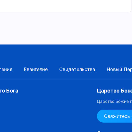
тения
Евангелие
Свидетельства
Новый Пе
о Бога
Царство Бож
Царство Божие п
Свяжитесь 