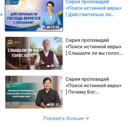
Серия проповедей
«Поиск истинной веры»
| Действительно ли
Господь вернется с
облаками?
13:38
Серия проповедей
«Поиск истинной веры»
| Слышали ли вы голос
Бога?
46:20
Серия проповедей
«Поиск истинной веры»
| Почему Бог
воплощается, чтобы
вершить Свою работу
42:43
суда в последние дни?
Показать больше