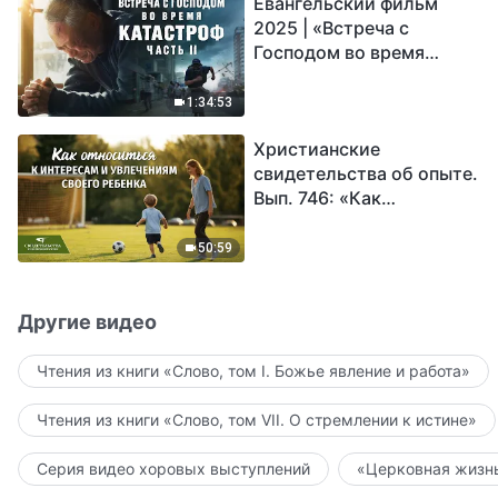
Евангельский фильм
2025 | «Встреча с
Господом во время
катастроф» (часть II) |
Наступают великие
1:34:53
бедствия. Кто может
Христианские
обрести Божье
свидетельства об опыте.
спасение?
Вып. 746: «Как
относиться к интересам
и увлечениям своего
50:59
ребенка»
Другие видео
Чтения из книги «Слово, том I. Божье явление и работа»
Чтения из книги «Слово, том VII. О стремлении к истине»
Серия видео хоровых выступлений
«Церковная жизнь