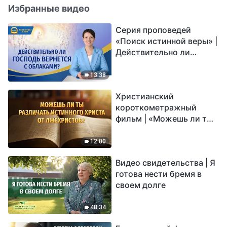
Избранные видео
Серия проповедей
«Поиск истинной веры» |
Действительно ли
Господь вернется с
облаками?
13:38
Христианский
короткометражный
фильм | «Можешь ли ты
различать истинного
Христа от лжехристов?»
12:00
Видео свидетельства | Я
готова нести бремя в
своем долге
48:34