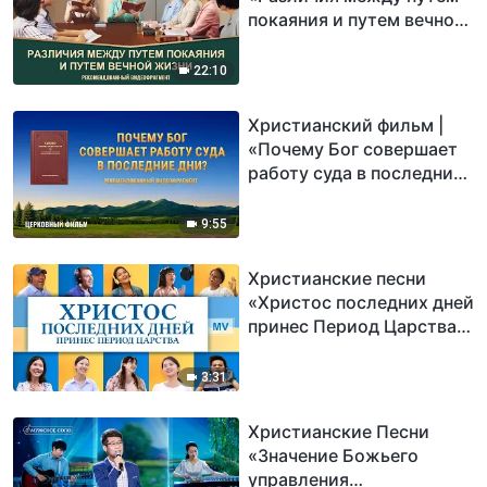
покаяния и путем вечной
жизни»
(Рекомендованный
22:10
видеофрагмент)
Христианский фильм |
«Почему Бог совершает
работу суда в последние
дни?» (Рекомендованный
видеофрагмент)
9:55
Христианские песни
«Христос последних дней
принес Период Царства»
видеоклип
3:31
Христианские Песни
«Значение Божьего
управления