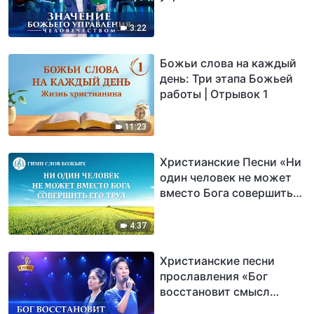
человечеством»
(Аккомпанирование
3:22
гучжэн)
Божьи слова на каждый
день: Три этапа Божьей
работы | Отрывок 1
11:23
Христианские Песни «Ни
один человек не может
вместо Бога совершить
Его труд» (Текст песни)
4:37
Христианские песни
прославления «Бог
восстановит смысл
создания человека»