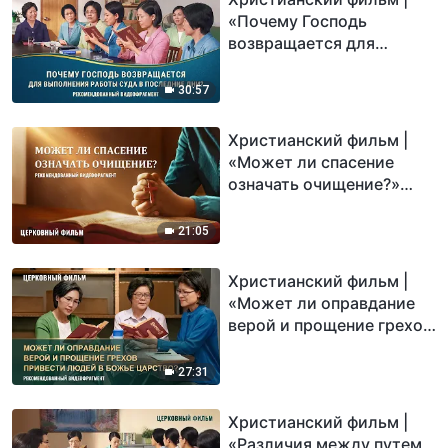
«Почему Господь
возвращается для
выполнения работы суда
в последние дни?»
30:57
(Рекомендованный
видеофрагмент)
Христианский фильм |
«Может ли спасение
означать очищение?»
(Рекомендованный
видеофрагмент)
21:05
Христианский фильм |
«Может ли оправдание
верой и прощение грехов
привести людей в Божье
Царство»
27:31
(Рекомендованный
видеофрагмент)
Христианский фильм |
«Различия между путем