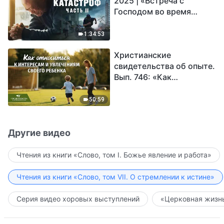
2025 | «Встреча с
Господом во время
катастроф» (часть II) |
Наступают великие
1:34:53
бедствия. Кто может
Христианские
обрести Божье
свидетельства об опыте.
спасение?
Вып. 746: «Как
относиться к интересам
и увлечениям своего
50:59
ребенка»
Другие видео
Чтения из книги «Слово, том I. Божье явление и работа»
Чтения из книги «Слово, том VII. О стремлении к истине»
Серия видео хоровых выступлений
«Церковная жизнь