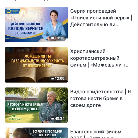
Серия проповедей
«Поиск истинной веры» |
Действительно ли
Господь вернется с
облаками?
13:38
Христианский
короткометражный
фильм | «Можешь ли ты
различать истинного
Христа от лжехристов?»
12:00
Видео свидетельства | Я
готова нести бремя в
своем долге
48:34
Евангельский фильм