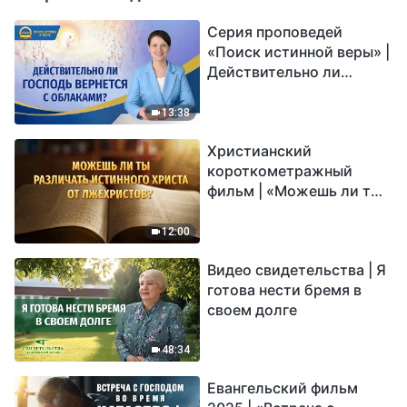
Серия проповедей
«Поиск истинной веры» |
Действительно ли
Господь вернется с
облаками?
13:38
Христианский
короткометражный
фильм | «Можешь ли ты
различать истинного
Христа от лжехристов?»
12:00
Видео свидетельства | Я
готова нести бремя в
своем долге
48:34
Евангельский фильм