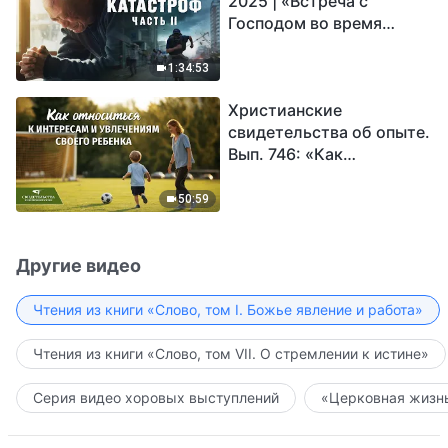
2025 | «Встреча с
Господом во время
катастроф» (часть II) |
Наступают великие
1:34:53
бедствия. Кто может
Христианские
обрести Божье
свидетельства об опыте.
спасение?
Вып. 746: «Как
относиться к интересам
и увлечениям своего
50:59
ребенка»
Другие видео
Чтения из книги «Слово, том I. Божье явление и работа»
Чтения из книги «Слово, том VII. О стремлении к истине»
Серия видео хоровых выступлений
«Церковная жизнь