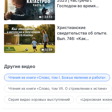
2025 | «Встреча с
Господом во время
катастроф» (часть II) |
Наступают великие
1:34:53
бедствия. Кто может
Христианские
обрести Божье
свидетельства об опыте.
спасение?
Вып. 746: «Как
относиться к интересам
и увлечениям своего
50:59
ребенка»
Другие видео
Чтения из книги «Слово, том I. Божье явление и работа»
Чтения из книги «Слово, том VII. О стремлении к истине»
Серия видео хоровых выступлений
«Церковная жизнь