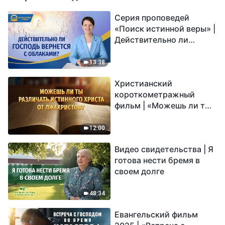
Серия проповедей
«Поиск истинной веры» |
Действительно ли
Господь вернется с
облаками?
13:38
Христианский
короткометражный
фильм | «Можешь ли ты
различать истинного
Христа от лжехристов?»
12:00
Видео свидетельства | Я
готова нести бремя в
своем долге
48:34
Евангельский фильм