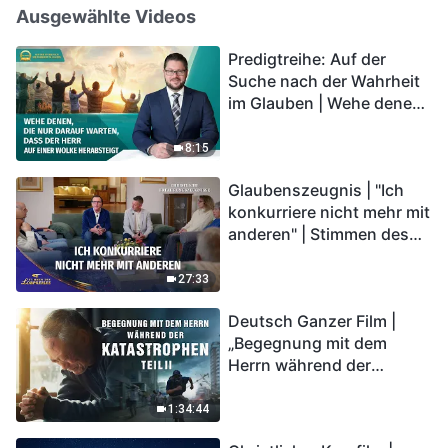
Ausgewählte Videos
Predigtreihe: Auf der
Suche nach der Wahrheit
im Glauben | Wehe denen,
die nur darauf warten,
dass der Herr auf einer
8:15
Wolke herabsteigt
Glaubenszeugnis | "Ich
konkurriere nicht mehr mit
anderen" | Stimmen des
Lobpreises 2026
27:33
Deutsch Ganzer Film |
„Begegnung mit dem
Herrn während der
Katastrophen“ (Teil II) | Die
Katastrophen der Endzeit
1:34:44
kommen. Wie können wir