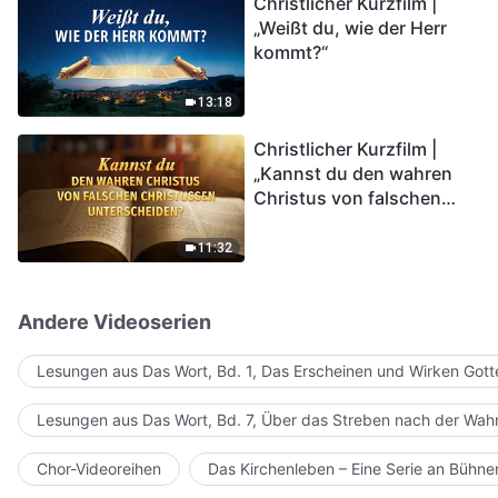
Christlicher Kurzfilm |
in das Königreich Gottes
„Weißt du, wie der Herr
eintreten?
kommt?“
13:18
Christlicher Kurzfilm |
„Kannst du den wahren
Christus von falschen
Christussen
unterscheiden?“
11:32
Andere Videoserien
Lesungen aus Das Wort, Bd. 1, Das Erscheinen und Wirken Gott
Lesungen aus Das Wort, Bd. 7, Über das Streben nach der Wahr
Chor-Videoreihen
Das Kirchenleben – Eine Serie an Bühn