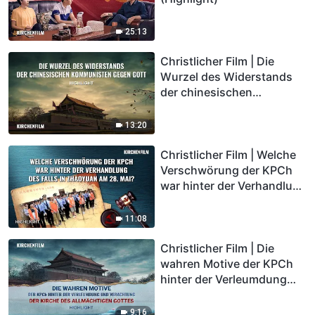
25:13
Christlicher Film | Die
Wurzel des Widerstands
der chinesischen
Kommunisten gegen Gott
(Highlight)
13:20
Christlicher Film | Welche
Verschwörung der KPCh
war hinter der Verhandlung
des Falls in Zhaoyuan am
28. Mai? (Highlight)
11:08
Christlicher Film | Die
wahren Motive der KPCh
hinter der Verleumdung
und Verachtung der Kirche
des Allmächtigen Gottes
9:16