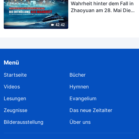
Wahrheit hinter dem Fall in
Zhaoyuan am 28. Mai Die
KPCh war der verborgene
Regisseur des ganzen
42:42
Akts“ | Östlicher Blitz
Menü
Startseite
Bücher
Videos
Hymnen
Lesungen
Evangelium
Zeugnisse
Das neue Zeitalter
Bilderausstellung
Über uns