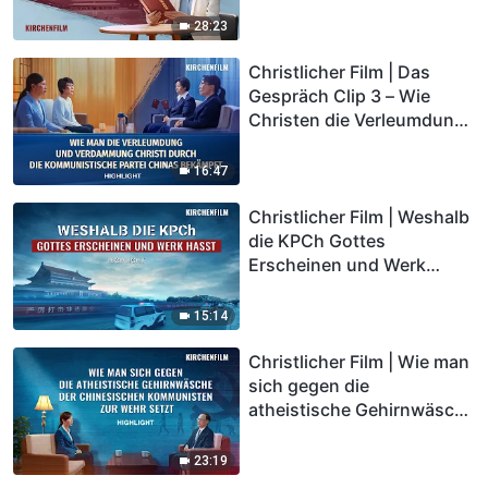
28:23
Christlicher Film | Das
Gespräch Clip 3 – Wie
Christen die Verleumdung
und Verurteilung Christi
der KPCh bekämpfen
16:47
Christlicher Film | Weshalb
die KPCh Gottes
Erscheinen und Werk
hasst (Highlight)
15:14
Christlicher Film | Wie man
sich gegen die
atheistische Gehirnwäsche
der chinesischen
Kommunisten zur Wehr
23:19
setzt (Highlight)