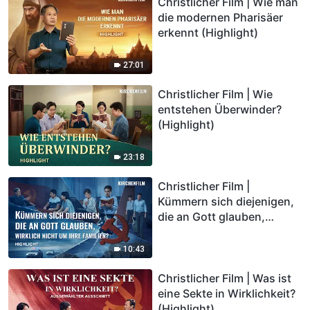
Christlicher Film | Wie man
die modernen Pharisäer
erkennt (Highlight)
27:01
Christlicher Film | Wie
entstehen Überwinder?
(Highlight)
23:18
Christlicher Film |
Kümmern sich diejenigen,
die an Gott glauben,
wirklich nicht um ihre
Familien? (Highlight)
10:43
Christlicher Film | Was ist
eine Sekte in Wirklichkeit?
(Highlight)