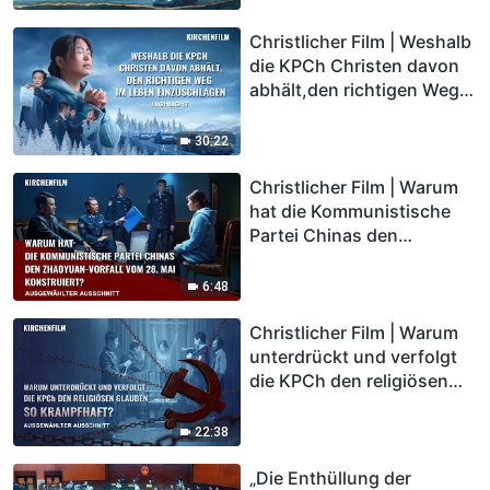
(Highlight)
Christlicher Film | Weshalb
die KPCh Christen davon
abhält,den richtigen Weg
im Leben einzuschlagen
(Highlight)
30:22
Christlicher Film | Warum
hat die Kommunistische
Partei Chinas den
Zhaoyuan-Vorfall vom 28.
Mai konstruiert?
6:48
(Highlight)
Christlicher Film | Warum
unterdrückt und verfolgt
die KPCh den religiösen
Glauben so krampfhaft?
(Highlight)
22:38
„Die Enthüllung der