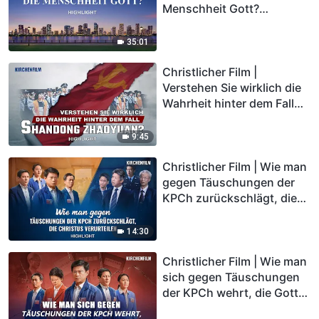
Menschheit Gott?
(Highlight)
35:01
Christlicher Film |
Verstehen Sie wirklich die
Wahrheit hinter dem Fall
Shandong Zhaoyuan?
(Highlight)
9:45
Christlicher Film | Wie man
gegen Täuschungen der
KPCh zurückschlägt, die
Christus verurteilen
(Highlight)
14:30
Christlicher Film | Wie man
sich gegen Täuschungen
der KPCh wehrt, die Gott
leugnen und verurteilen