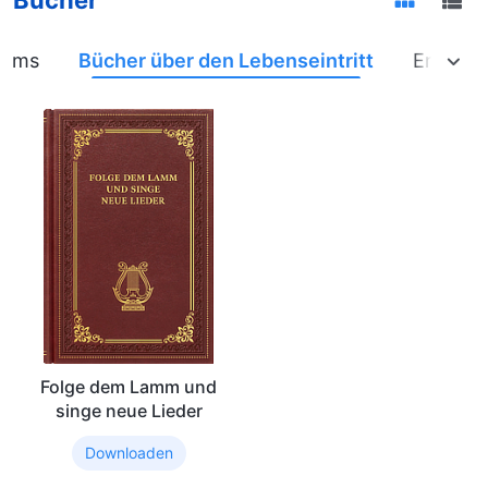
iums
Bücher über den Lebenseintritt
Erfahru
Folge dem Lamm und
singe neue Lieder
Downloaden