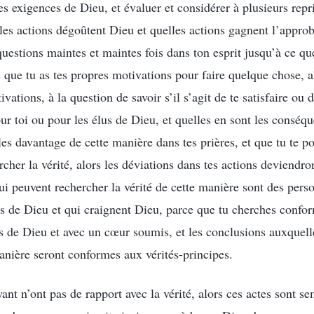
les exigences de Dieu, et évaluer et considérer à plusieurs repr
lles actions dégoûtent Dieu et quelles actions gagnent l’appro
questions maintes et maintes fois dans ton esprit jusqu’à ce q
s que tu as tes propres motivations pour faire quelque chose, al
vations, à la question de savoir s’il s’agit de te satisfaire ou d
our toi ou pour les élus de Dieu, et quelles en sont les consé
es davantage de cette manière dans tes prières, et que tu te p
cher la vérité, alors les déviations dans tes actions deviendro
ui peuvent rechercher la vérité de cette manière sont des pers
s de Dieu et qui craignent Dieu, parce que tu cherches conf
s de Dieu et avec un cœur soumis, et les conclusions auxquell
anière seront conformes aux vérités-principes.
yant n’ont pas de rapport avec la vérité, alors ces actes sont 