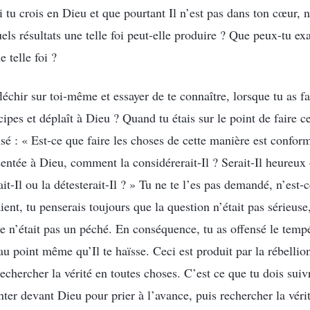
i tu crois en Dieu et que pourtant Il n’est pas dans ton cœur, n
ls résultats une telle foi peut-elle produire ? Que peux-tu ex
 telle foi ?
échir sur toi-même et essayer de te connaître, lorsque tu as f
ncipes et déplaît à Dieu ? Quand tu étais sur le point de faire c
sé : « Est-ce que faire les choses de cette manière est conform
entée à Dieu, comment la considérerait-Il ? Serait-Il heureux ou
ait-Il ou la détesterait-Il ? » Tu ne te l’es pas demandé, n’est
aient, tu penserais toujours que la question n’était pas sérieus
 ce n’était pas un péché. En conséquence, tu as offensé le tem
u point même qu’Il te haïsse. Ceci est produit par la rébellio
echercher la vérité en toutes choses. C’est ce que tu dois suiv
ter devant Dieu pour prier à l’avance, puis rechercher la vérit