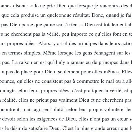
nnes disent : « Je ne prie Dieu que lorsque je rencontre des di
n que cela produise un quelconque résultat. Donc, quand je fai
e pas Dieu parce que ça ne sert à rien. » Dieu est totalement 
es ne cherchent pas la vérité, peu importe ce qu’elles font en 
urs propres idées. Alors, y a-t-il des principes dans leurs act
ut en termes simples. Même lorsque les gens échangent sur les 
t pas. La raison en est qu’il n’y a jamais eu de principes dans 
’y a pas de place pour Dieu, seulement pour elles-mêmes. Elles
bonnes, qu’elles ne consistent pas à commettre le mal ou à all
qu’agir selon leurs propres idées, c’est pratiquer la vérité, et 
réalité, elles ne prient pas vraiment Dieu et ne cherchent pas 
encontrent, mais agissent plutôt selon leur propre volonté et le
r devoir selon les exigences de Dieu, elles n’ont pas un cœur 
s le désir de satisfaire Dieu. C’est la plus grande erreur que