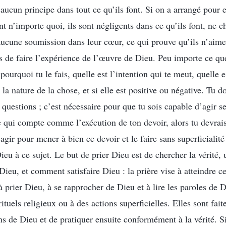
 a aucun principe dans tout ce qu’ils font. Si on a arrangé pour 
nt n’importe quoi, ils sont négligents dans ce qu’ils font, ne 
 aucune soumission dans leur cœur, ce qui prouve qu’ils n’aimen
s de faire l’expérience de l’œuvre de Dieu. Peu importe ce que
urquoi tu le fais, quelle est l’intention qui te meut, quelle es
 la nature de la chose, et si elle est positive ou négative. Tu do
s questions ; c’est nécessaire pour que tu sois capable d’agir s
e qui compte comme l’exécution de ton devoir, alors tu devrais
ir pour mener à bien ce devoir et le faire sans superficialité
ieu à ce sujet. Le but de prier Dieu est de chercher la vérité
 Dieu, et comment satisfaire Dieu : la prière vise à atteindre ce
à prier Dieu, à se rapprocher de Dieu et à lire les paroles de 
rituels religieux ou à des actions superficielles. Elles sont fait
ns de Dieu et de pratiquer ensuite conformément à la vérité. Si