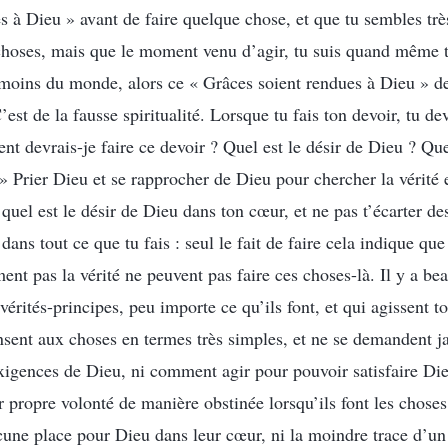
 à Dieu » avant de faire quelque chose, et que tu sembles très
 choses, mais que le moment venu d’agir, tu suis quand même t
 moins du monde, alors ce « Grâces soient rendues à Dieu » de 
est de la fausse spiritualité. Lorsque tu fais ton devoir, tu dev
 devrais-je faire ce devoir ? Quel est le désir de Dieu ? Que
 Prier Dieu et se rapprocher de Dieu pour chercher la vérité e
 quel est le désir de Dieu dans ton cœur, et ne pas t’écarter de
 dans tout ce que tu fais : seul le fait de faire cela indique qu
ent pas la vérité ne peuvent pas faire ces choses-là. Il y a b
vérités-principes, peu importe ce qu’ils font, et qui agissent t
ensent aux choses en termes très simples, et ne se demandent
gences de Dieu, ni comment agir pour pouvoir satisfaire Dieu
r propre volonté de manière obstinée lorsqu’ils font les choses
une place pour Dieu dans leur cœur, ni la moindre trace d’un