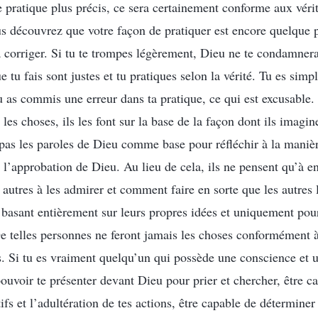
 pratique plus précis, ce sera certainement conforme aux véri
ous découvrez que votre façon de pratiquer est encore quelque 
 corriger. Si tu te trompes légèrement, Dieu ne te condamnera
e tu fais sont justes et tu pratiques selon la vérité. Tu es si
tu as commis une erreur dans ta pratique, ce qui est excusable
 les choses, ils les font sur la base de la façon dont ils imagin
nt pas les paroles de Dieu comme base pour réfléchir à la maniè
r l’approbation de Dieu. Au lieu de cela, ils ne pensent qu’à en 
utres à les admirer et comment faire en sorte que les autres l
 basant entièrement sur leurs propres idées et uniquement pour 
e telles personnes ne feront jamais les choses conformément à 
rs. Si tu es vraiment quelqu’un qui possède une conscience et u
 pouvoir te présenter devant Dieu pour prier et chercher, être 
fs et l’adultération de tes actions, être capable de déterminer