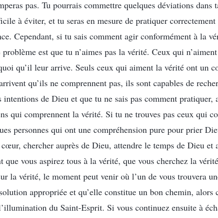
omperas pas. Tu pourrais commettre quelques déviations dans t
fficile à éviter, et tu seras en mesure de pratiquer correctement
nce. Cependant, si tu sais comment agir conformément à la vér
e problème est que tu n’aimes pas la vérité. Ceux qui n’aiment 
uoi qu’il leur arrive. Seuls ceux qui aiment la vérité ont un c
rrivent qu’ils ne comprennent pas, ils sont capables de recherc
s intentions de Dieu et que tu ne sais pas comment pratiquer, a
ns qui comprennent la vérité. Si tu ne trouves pas ceux qui co
ques personnes qui ont une compréhension pure pour prier Di
ul cœur, chercher auprès de Dieu, attendre le temps de Dieu et
t que vous aspirez tous à la vérité, que vous cherchez la vérit
r la vérité, le moment peut venir où l’un de vous trouvera un
solution appropriée et qu’elle constitue un bon chemin, alors c
à l’illumination du Saint-Esprit. Si vous continuez ensuite à é