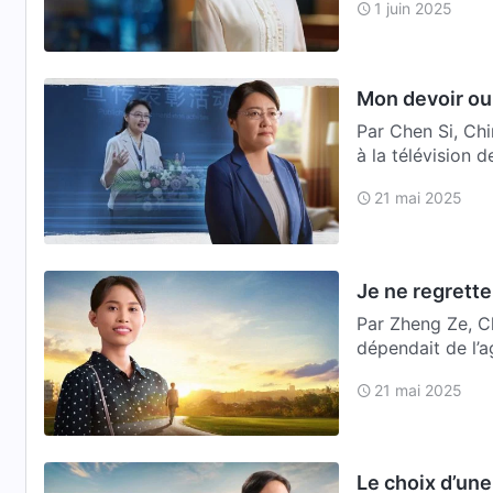
1 juin 2025
enseig…
Mon devoir ou 
Par Chen Si, Chin
à la télévision
h…
21 mai 2025
Je ne regrette
Par Zheng Ze, Ch
dépendait de l’a
journées…
21 mai 2025
Le choix d’une