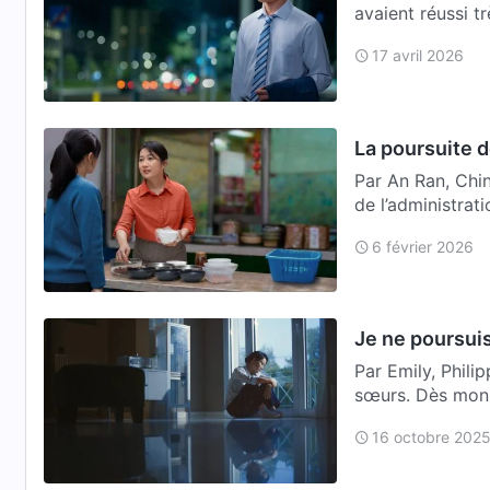
avaient réussi t
Chaque a…
17 avril 2026
La poursuite d
Par An Ran, Chin
de l’administrati
6 février 2026
Je ne poursuis 
Par Emily, Phili
sœurs. Dès mon 
…
16 octobre 202