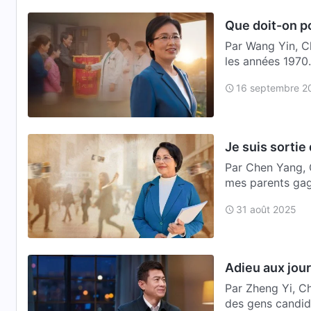
Que doit-on po
Par Wang Yin, Ch
les années 1970
…
16 septembre 2
Je suis sortie 
Par Chen Yang, C
mes parents gagn
sortait…
31 août 2025
Adieu aux jour
Par Zheng Yi, Ch
des gens candides