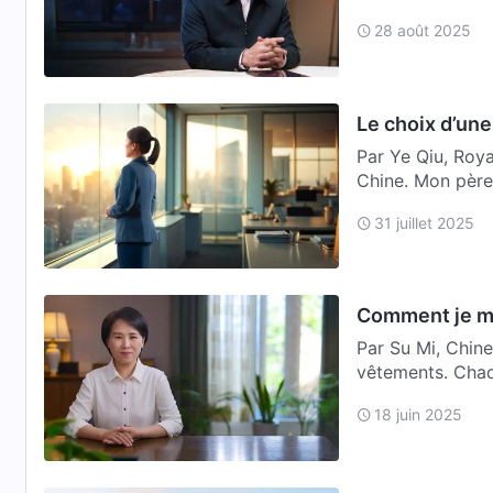
la…
28 août 2025
Le choix d’une
Par Ye Qiu, Roya
Chine. Mon père 
as…
31 juillet 2025
Comment je me 
Par Su Mi, Chine
vêtements. Chaqu
18 juin 2025