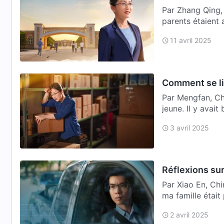
Par Zhang Qing, 
parents étaient 
11 avril 2025
Comment se li
Par Mengfan, Ch
jeune. Il y avai
pauvr…
3 avril 2025
Réflexions sur
Par Xiao En, Chi
ma famille était
2 avril 2025