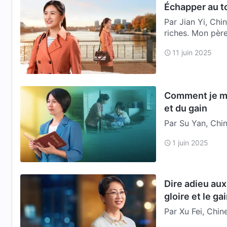
Échapper au to
Par Jian Yi, Chi
riches. Mon père 
11 juin 2025
Comment je me 
et du gain
Par Su Yan, Chin
mon entourage m
1 juin 2025
de …
Dire adieu aux
gloire et le ga
Par Xu Fei, Chin
conditions de vi