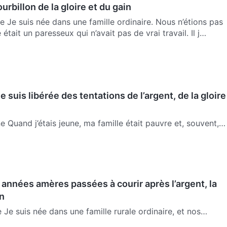
urbillon de la gloire et du gain
ne Je suis née dans une famille ordinaire. Nous n’étions pas
était un paresseux qui n’avait pas de vrai travail. Il j…
suis libérée des tentations de l’argent, de la gloire
e Quand j’étais jeune, ma famille était pauvre et, souvent,
e tyrannisait et mes proches et mes amis me regardaient
 années amères passées à courir après l’argent, la
in
e Je suis née dans une famille rurale ordinaire, et nos
e à la maison étaient plutôt moyennes. Mon voisin était