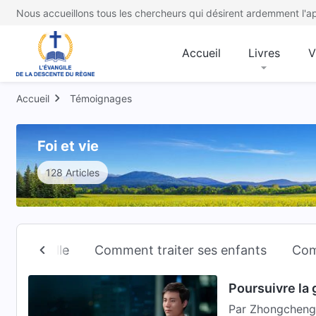
Nous accueillons tous les chercheurs qui désirent ardemment l'ap
Accueil
Livres
V
Accueil
Témoignages
Foi et vie
128 Articles
t
Famille
Comment traiter ses enfants
Com
Poursuivre la g
Par Zhongcheng,