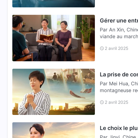
Gérer une entr
Par An Xin, Chi
viande au marché
affaire honnêt…
2 avril 2025
La prise de co
Par Mei Hua, Chi
montagneuse recu
2 avril 2025
Le choix le plu
Par Jinyi, Chine