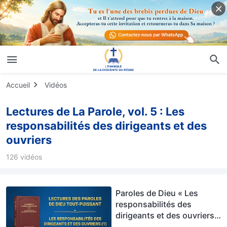
Accueil
Vidéos
Lectures de La Parole, vol. 5 : Les
responsabilités des dirigeants et des
ouvriers
126 vidéos
Paroles de Dieu « Les
responsabilités des
dirigeants et des ouvriers
(1) » Section 1