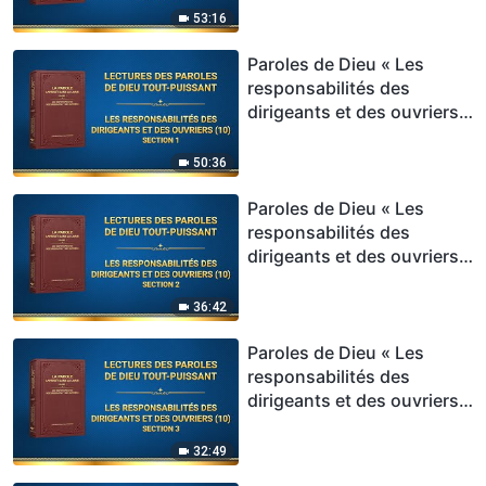
53:16
Paroles de Dieu « Les
responsabilités des
dirigeants et des ouvriers
(10) » Section 1
50:36
Paroles de Dieu « Les
responsabilités des
dirigeants et des ouvriers
(10) » Section 2
36:42
Paroles de Dieu « Les
responsabilités des
dirigeants et des ouvriers
(10) » Section 3
32:49