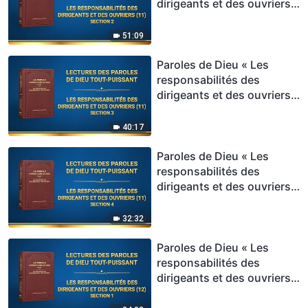
dirigeants et des ouvriers
(11) » Section 2
51:09
Paroles de Dieu « Les
responsabilités des
dirigeants et des ouvriers
(11) » Section 3
40:17
Paroles de Dieu « Les
responsabilités des
dirigeants et des ouvriers
(11) » Section 4
32:32
Paroles de Dieu « Les
responsabilités des
dirigeants et des ouvriers
(12) » Section 1