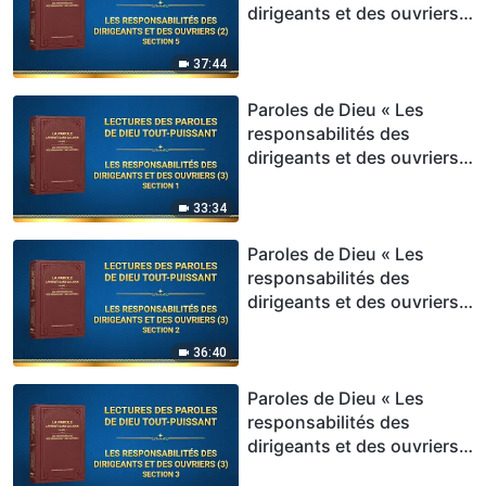
dirigeants et des ouvriers
(2) » Section 5
37:44
Paroles de Dieu « Les
responsabilités des
dirigeants et des ouvriers
(3) » Section 1
33:34
Paroles de Dieu « Les
responsabilités des
dirigeants et des ouvriers
(3) » Section 2
36:40
Paroles de Dieu « Les
responsabilités des
dirigeants et des ouvriers
(3) » Section 3