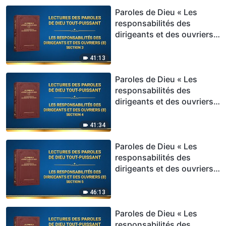
Paroles de Dieu « Les
responsabilités des
dirigeants et des ouvriers
(8) » Section 3
41:13
Paroles de Dieu « Les
responsabilités des
dirigeants et des ouvriers
(8) » Section 4
41:34
Paroles de Dieu « Les
responsabilités des
dirigeants et des ouvriers
(8) » Section 5
46:13
Paroles de Dieu « Les
responsabilités des