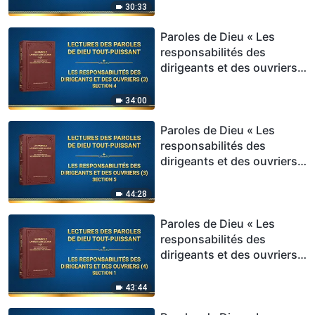
30:33
Paroles de Dieu « Les
responsabilités des
dirigeants et des ouvriers
(3) » Section 4
34:00
Paroles de Dieu « Les
responsabilités des
dirigeants et des ouvriers
(3) » Section 5
44:28
Paroles de Dieu « Les
responsabilités des
dirigeants et des ouvriers
(4) » Section 1
43:44