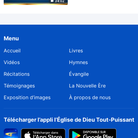
34:02
Menu
Accueil
Livres
Vidéos
Hymnes
Récitations
Évangile
Témoignages
La Nouvelle Ère
Exposition d’images
À propos de nous
Télécharger l’appli l’Église de Dieu Tout-Puissant