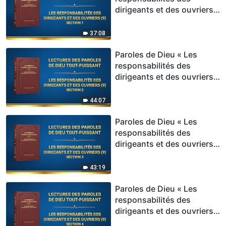
dirigeants et des ouvriers
(9) » Section 1
37:08
Paroles de Dieu « Les
responsabilités des
dirigeants et des ouvriers
(9) » Section 2
44:07
Paroles de Dieu « Les
responsabilités des
dirigeants et des ouvriers
(9) » Section 3
43:19
Paroles de Dieu « Les
responsabilités des
dirigeants et des ouvriers
(9) » Section 4