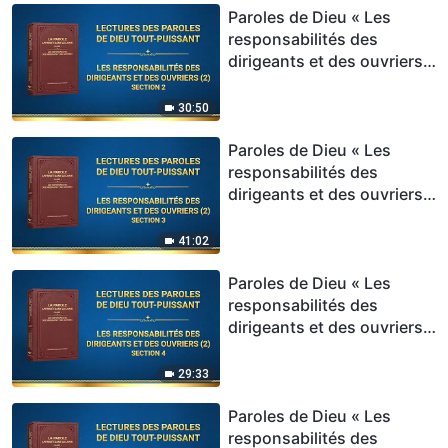
Paroles de Dieu « Les
responsabilités des
dirigeants et des ouvriers
(2) » Section 2
30:50
Paroles de Dieu « Les
responsabilités des
dirigeants et des ouvriers
(2) » Section 3
41:02
Paroles de Dieu « Les
responsabilités des
dirigeants et des ouvriers
(2) » Section 4
29:33
Paroles de Dieu « Les
responsabilités des