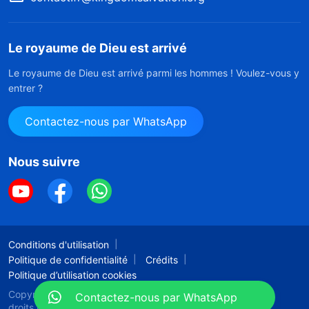
Le royaume de Dieu est arrivé
Le royaume de Dieu est arrivé parmi les hommes ! Voulez-vous y
entrer ?
Contactez-nous par WhatsApp
Nous suivre
Conditions d'utilisation
Politique de confidentialité
Crédits
Politique d’utilisation cookies
Copyright © 2026
l'Église de Dieu Tout-Puissant.
Tous
Contactez-nous par WhatsApp
droits réservés.