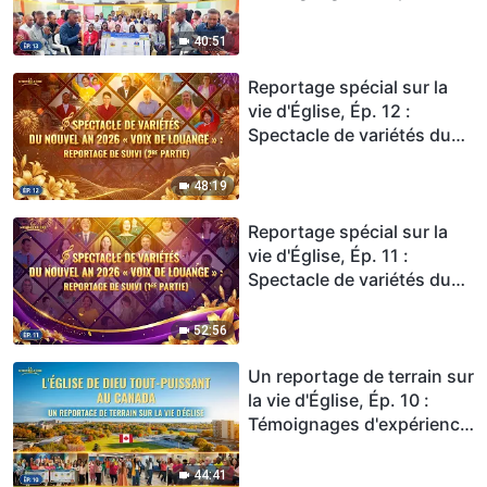
d'une Église dans l'est du
Kenya : Il existe un chemin
40:51
pour être purifié du péché
Reportage spécial sur la
vie d'Église, Ép. 12 :
Spectacle de variétés du
Nouvel An 2026 « Voix de
louange » : Reportage de
48:19
suivi (2re partie)
Reportage spécial sur la
vie d'Église, Ép. 11 :
Spectacle de variétés du
Nouvel An 2026 « Voix de
louange » : Reportage de
52:56
suivi (1re partie)
Un reportage de terrain sur
la vie d'Église, Ép. 10 :
Témoignages d'expérience
de l'Église au Canada : Le
jugement de Dieu est la
44:41