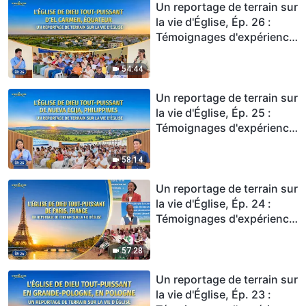
l'expérience du jugement
Un reportage de terrain sur
est extrêmement précieux
la vie d'Église, Ép. 26 :
Témoignages d'expérience
de l'Église de Dieu Tout-
Puissant d'El Carmen,
54:44
Équateur : Trouver enfin
un chemin pour être purifié
Un reportage de terrain sur
du péché
la vie d'Église, Ép. 25 :
Témoignages d'expérience
de l'Église de Dieu Tout-
Puissant de Nueva Ecija,
58:14
Philippines : Ce n'est qu'en
pratiquant et en
Un reportage de terrain sur
comprenant la vérité que
la vie d'Église, Ép. 24 :
l'on peut atteindre la
Témoignages d'expérience
liberté et la libération
de l'Église de Dieu Tout-
Puissant de Paris, en
57:28
France : Ce n'est qu'en
faisant l'expérience du
Un reportage de terrain sur
jugement et du châtiment
la vie d'Église, Ép. 23 :