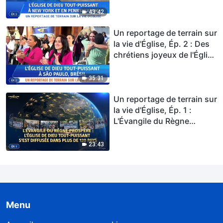
une nourriture spirituelle
43:42
dans l'adoration de Dieu
Un reportage de terrain sur
la vie d'Église, Ép. 2 : Des
chrétiens joyeux de l'Église
de Dieu Tout-Puissant au
Brésil profitent de la vie
35:31
d'Église de la nouvelle ère
Un reportage de terrain sur
la vie d'Église, Ép. 1 :
L'Évangile du Règne
prospère : L'Église de Dieu
Tout-Puissant s'est
23:43
diffusée dans plus de 120
pays
Menu