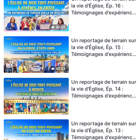
la vie d'Église, Ép. 16 :
Témoignages d'expérience
de l'Église de Dieu Tout-
Puissant à Athènes, en
42:50
Grèce : Faire l'expérience
du jugement et être purifié
Un reportage de terrain sur
du péché
la vie d'Église, Ép. 15 :
Témoignages d'expérience
de l'Église de Dieu Tout-
Puissant de Floride : Le
43:03
jugement de Dieu nous a
purifiés
Un reportage de terrain sur
la vie d'Église, Ép. 14 :
Témoignages d'expérience
de l'Église de Mexico : Le
jugement des paroles de
45:48
Dieu nous purifie
Un reportage de terrain sur
la vie d'Église, Ép. 13 :
Témoignages d'expérience