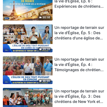
de la gloire, du gain et du
la vie d'Église, Ép. 6 :
statut
Expériences de chrétiens
dans l'Église en France :
Les conditions pour entrer
50:18
dans le royaume des cieux
Un reportage de terrain sur
la vie d'Église, Ép. 5 : Des
chrétiens d'une église de
Séoul partagent leurs
expériences : Ce n'est
39:10
qu'en comprenant la vérité
que l'on peut faire les bons
Un reportage de terrain sur
choix
la vie d'Église, Ép. 4 :
Témoignages de chrétiens
de l'Église en Espagne —
La vérité affranchit les
46:00
gens
Un reportage de terrain sur
la vie d'Église, Ép. 3 : Des
chrétiens de New York et
de Pennsylvanie trouvent