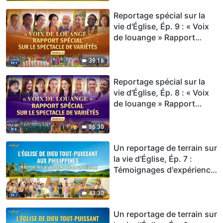
lumière du salut
Reportage spécial sur la
vie d'Église, Ép. 9 : « Voix
de louange » Rapport
spécial sur le spectacle de
variétés (Partie 2)
39:16
Reportage spécial sur la
vie d'Église, Ép. 8 : « Voix
de louange » Rapport
spécial sur le spectacle de
variétés (Partie 1)
36:30
Un reportage de terrain sur
la vie d'Église, Ép. 7 :
Témoignages d'expérience
de chrétiens de l'Église aux
Philippines : comment le
43:30
jugement des paroles de
Dieu les libère des chaînes
Un reportage de terrain sur