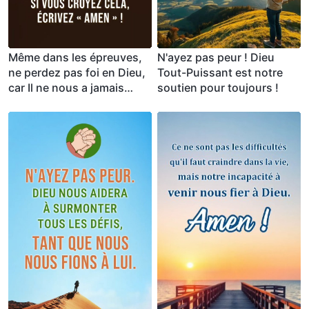
Même dans les épreuves,
N'ayez pas peur ! Dieu
ne perdez pas foi en Dieu,
Tout-Puissant est notre
car Il ne nous a jamais
soutien pour toujours !
déçus. Si vous croyez cela,
écrivez « Amen » !
Dieu appelle ceux qui désirent Sa
manifestation. Si vous souhaitez répondre à
l'appel de Dieu, cliquez sur le lien WhatsApp
pour nous rejoindre, et votre vie connaîtra
un changement positif !
Contactez-nous par WhatsApp