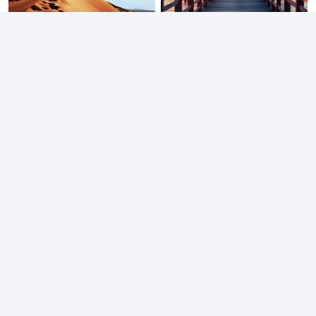
N'ayez pas peur. Dieu nous
Ce ne sont pas les
aidera à surmonter tous
difficultés qu'il faut
les défis, tant que nous
craindre dans la vie, mais
nous fions à Lui
notre incapacité à venir
nous fier à Dieu. Amen !