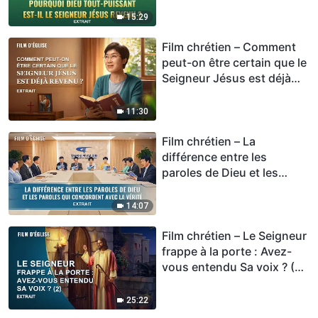
15:29
Film chrétien – Comment
peut-on être certain que le
Seigneur Jésus est déjà
revenu ? (Extrait)
11:30
Film chrétien – La
différence entre les
paroles de Dieu et les
paroles qui concordent
avec la vérité (Extrait)
14:07
Film chrétien – Le Seigneur
frappe à la porte : Avez-
vous entendu Sa voix ? (2)
– Extrait
25:22