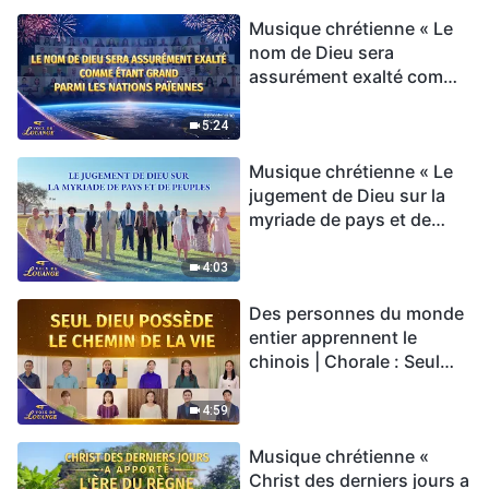
Musique chrétienne « Le
nom de Dieu sera
assurément exalté comme
étant grand parmi les
nations païennes » Hymne
5:24
choral | Voix de louange
Musique chrétienne « Le
2026
jugement de Dieu sur la
myriade de pays et de
peuples » Hymne choral |
Voix de louange 2026
4:03
Des personnes du monde
entier apprennent le
chinois | Chorale : Seul
Dieu possède le chemin
de la vie | Voix de louange
4:59
2026
Musique chrétienne «
Christ des derniers jours a