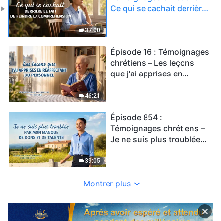
Ce qui se cachait derrière
le fait de feindre la
compréhension
37:00
Épisode 16 : Témoignages
chrétiens – Les leçons
que j'ai apprises en
réaffectant du personnel
46:21
Épisode 854 :
Témoignages chrétiens –
Je ne suis plus troublée
par mon manque de dons
et de talents
39:05
Montrer plus