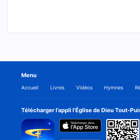
Menu
Accueil
Livres
Vidéos
Hymnes
Ré
Télécharger l’appli l’Église de Dieu Tout-Pu