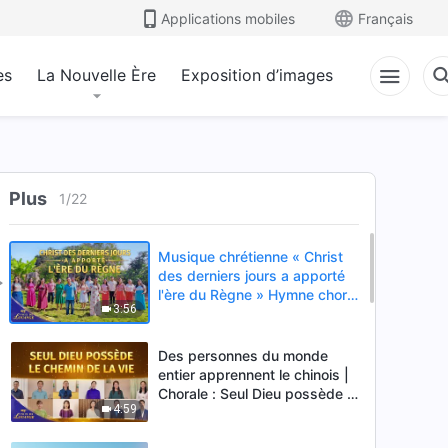
Applications mobiles
Français
es
La Nouvelle Ère
Exposition d’images
Plus
1
/
22
Musique chrétienne « Christ
des derniers jours a apporté
l'ère du Règne » Hymne choral
3:56
| Voix de louange 2026
Des personnes du monde
entier apprennent le chinois |
Chorale : Seul Dieu possède le
4:59
chemin de la vie | Voix de
louange 2026