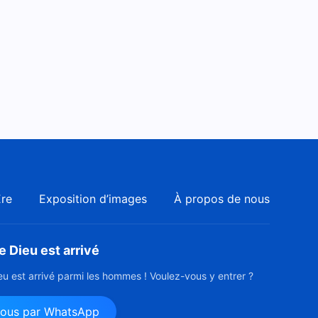
Chœur de louange « L'hymne
du royaume (I) Le royaume
est descendu dans le monde
6:23
»
Louange chrétienne « Le
royaume » La nouvelle
Jérusalem est venue
7:55
Ère
Exposition d’images
À propos de nous
 Dieu est arrivé
u est arrivé parmi les hommes ! Voulez-vous y entrer ?
nous par WhatsApp