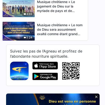
Musique chrétienne « Le
jugement de Dieu sur la
myriade de pays et de
4:03
peuples » Hymne choral | Voix
de louange 2026
Musique chrétienne « Le nom
de Dieu sera assurément
exalté comme étant grand
5:24
parmi les nations païennes »
Hymne choral | Voix de
louange 2026
Musique chrétienne « Dieu
Suivez les pas de l’Agneau et profitez de
crée un lendemain plus beau
l’abondante nourriture spirituelle.
pour l'humanité » Hymne
3:00
choral | Voix de louange 2026
Des personnes du monde
entier apprennent le chinois |
Récitation et chorale : Aucun
13:42
cœur n'est meilleur que celui
de Dieu | Voix de louange
2026
Des personnes du monde
entier apprennent le chinois |
Récitation et chorale : Prêtez