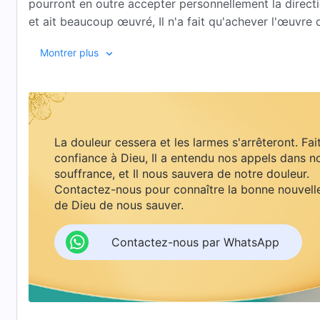
pourront en outre accepter personnellement la direct
et ait beaucoup œuvré, Il n'a fait qu'achever l'œuvre 
sacrifice d'expiation pour l'homme ; Il n'a pas déba
Montrer plus
Sauver entièrement l'homme de l'influence de Satan n'
sacrifice d'expiation et qu'Il porte les péchés de l'
grande pour entièrement débarrasser l'homme de son
La douleur cessera et les larmes s'arrêteront. Fai
l'homme a été pardonné pour ses péchés, Dieu est re
confiance à Dieu, Il a entendu nos appels dans n
ère et a commencé l'œuvre du châtiment et du juge
souffrance, et Il nous sauvera de notre douleur.
élevé. Tous ceux qui se soumettent à Sa domination jo
Contactez-nous pour connaître la bonne nouvell
grandes bénédictions. Ils vivront véritablement dans la
de Dieu de nous sauver.
E
Contactez-nous par WhatsApp