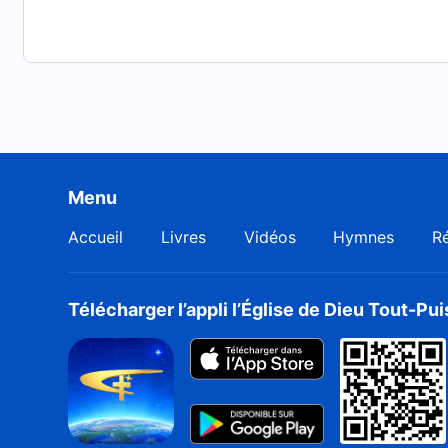
Menu
Accueil
Livres
Vidéos
Hymnes
Ré
Télécharger l’appli l’Église de Dieu Tout-Pu