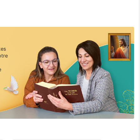
vie ait véritablement de la valeur et un sens.
tes
otre
e