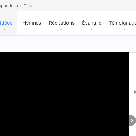
parition de Dieu !
idéos
Hymnes
Récitations
Évangile
Témoignag