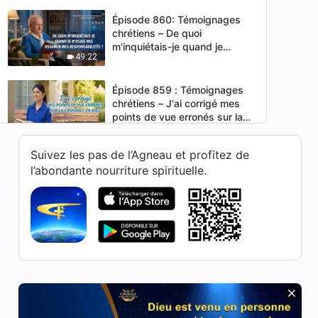
Épisode 860: Témoignages
chrétiens – De quoi
m'inquiétais-je quand je
49:22
n'osais pas assumer mes
responsabilités ?
Épisode 859 : Témoignages
chrétiens – J'ai corrigé mes
points de vue erronés sur la
35:58
croyance en Dieu
Suivez les pas de l’Agneau et profitez de
Épisode 858 : Témoignages
l’abondante nourriture spirituelle.
chrétiens – J'ai fait
l'expérience que le jugement
50:22
de Dieu est le plus grand
salut
Épisode 857 : Témoignages
chrétiens – Je ne voulais pas
être promue – Par quoi étais-
50:12
je préoccupée ?
Épisode 458 : Témoignages
chrétiens – Comment j'ai