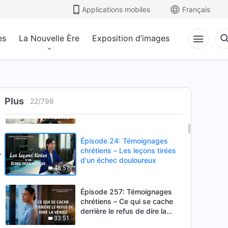
plus certains devoirs comme
Applications mobiles
Français
35:52
nobles et d'autres comme
humbles
es
La Nouvelle Ère
Exposition d’images
Épisode 862: Témoignages
chrétiens – Comment j'ai
surmonté mes émotions
40:53
réprimées
Épisode 284: Témoignages
chrétiens – Les
Plus
22
/
798
conséquences du fait de se
33:16
complaire dans le confort
Épisode 24: Témoignages
chrétiens – Les leçons tirées
d'un échec douloureux
48:51
Épisode 257: Témoignages
chrétiens – Ce qui se cache
derrière le refus de dire la
33:51
vérité