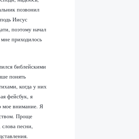
альник позвонил
сподь Иисус
ати, поэтому начал
и мне приходилось
елился библейскими
чше понять
тихами, когда у них
ая фейсбук, я
о мое внимание. Я
еством. Проще
 слова песни,
дставления.