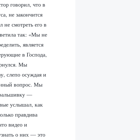
тор говорил, что в
са, не закончится
л не смотреть его в
тветила так: «Мы не
еделить, является
ерующие в Господа,
ернулся. Мы
у, слепо осуждая и
анный вопрос. Мы
 фальшивку —
рвые услышал, как
колько правдива
что видео и
знать о них — это