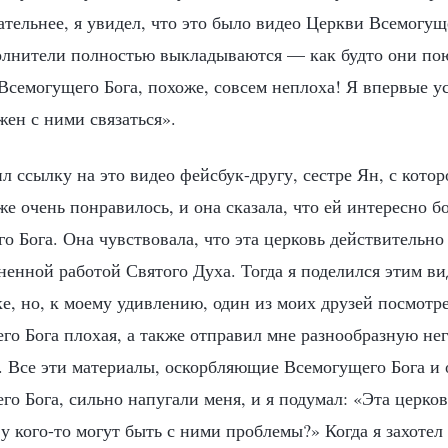
тельнее, я увидел, что это было видео Церкви Всемогуще
олнители полностью выкладываются — как будто они пою
Всемогущего Бога, похоже, совсем неплоха! Я впервые у
ен с ними связаться».
 ссылку на это видео фейсбук-другу, сестре Ян, с котор
е очень понравилось, и она сказала, что ей интересно б
 Бога. Она чувствовала, что эта церковь действительно
енной работой Святого Духа. Тогда я поделился этим ви
е, но, к моему удивлению, один из моих друзей посмотрел
го Бога плохая, а также отправил мне разнообразную не
 Все эти материалы, оскорбляющие Всемогущего Бога 
о Бога, сильно напугали меня, и я подумал: «Эта церко
 кого-то могут быть с ними проблемы?» Когда я захотел