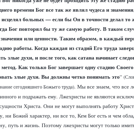
 Бог никогда уже не будет проходить эту же стадию ра
днего времени Бог все так же являл чудеса и знамени
 исцелял больных — если бы Он в точности делал то ж
гда Бог повторял бы ту же самую работу. В таком случ
 значения или ценности. Таким образом, в каждый пер
адию работы. Когда каждая из стадий Его труда завер
ь злые духи, и после того, как сатана начинает следо
 метод. Как только Бог завершает одну стадию Своего 
вать злые духи. Вы должны четко понимать это
“
(Слов
. Мы все знаем, что все
знание сегодняшнего Божьего труда)
тинного и подражать ему. Лжехристы не являются исключ
сущности Христа. Они не могут выполнять работу Христ
, ни Божий характер, ни все то, Кем Бог есть и чем обла
ну, путь и жизнь. Поэтому лжехристы могут только имит