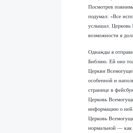
Посмотрев повнима
подумал: «Все исп
услышал. Церковь 
возможности я долж
Однажды я отправил
Библию. Ей оно тож
Церкви Всемогущего
особенной и наполн
странице в фейсбук
Церковь Всемогуще
информацию о ней.
Церковь Всемогущег
нормальной — как у