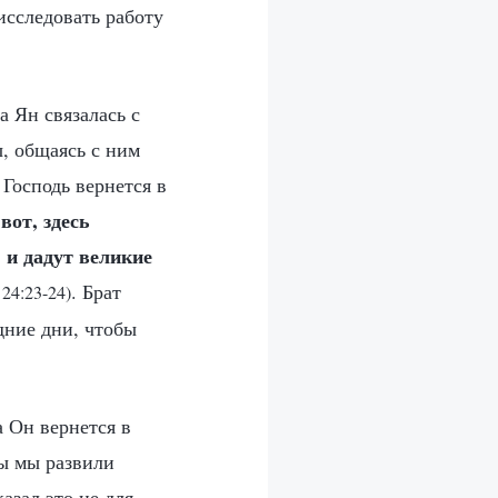
исследовать работу
 Ян связалась с
, общаясь с ним
 Господь вернется в
вот, здесь
 и дадут великие
. Брат
 24:23-24)
дние дни, чтобы
а Он вернется в
бы мы развили
азал это не для