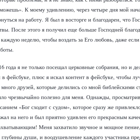
можешь». К моему удивлению, через четыре дня мой нач
нуться на работу. Я был в восторге и благодарен, что Го
вы. После этого я получил еще больше Господней благод
 каждую неделю, чтобы воздать за Его любовь, даже есл
аботы.
16 года я не только посещал церковные собрания, но и д
 в фейсбуке, плюс я искал контент в фейсбуке, чтобы лу
 много друзей, которые делились со мной библейскими с
ыло чрезвычайно полезно для меня. Однажды, просматрив
санием «Бог сходит с судом», которое сразу же привлекл
жал на него и был приятно удивлен его прекрасным кач
захватывающим! Меня захватило звучное и мощное пение,
о глубины души, и воодушевление каждого участника пре