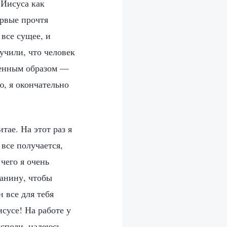
 Иисуса как
ервые прочтя
 все сущее, и
учили, что человек
венным образом —
ю, я окончательно
тае. На этот раз я
все получается,
чего я очень
ианину, чтобы
н все для тебя
исусе! На работе у
осподи, надеюсь,