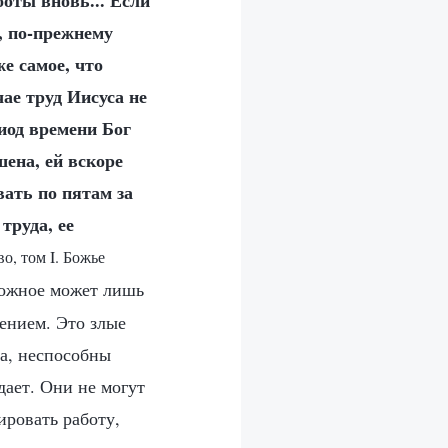
боты вновь... Если
я, по-прежнему
е самое, что
ае труд Иисуса не
иод времени Бог
шена, ей вскоре
вать по пятам за
труда, ее
о, том I. Божье
 ложное может лишь
ением. Это злые
а, неспособны
дает. Они не могут
ировать работу,