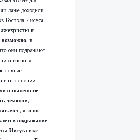
 или даже доходили
ов Господа Иисуса.
 лжехристы и
 возможно, и
что они подражают
зни и изгоняя
 основные
ки в отношении
ли в нынешние
ть демонов,
аявляет, что он
хами в подражание
оты Иисуса уже