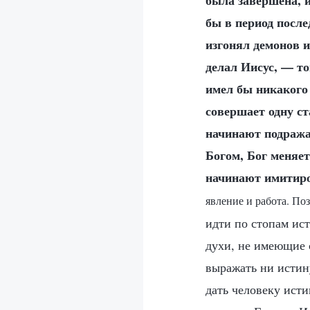
была завершена, и
бы в период после
изгонял демонов и
делал Иисус, — то
имел бы никакого
совершает одну ст
начинают подражат
Богом, Бог меняет
начинают имитиро
явление и работа. По
идти по стопам ис
духи, не имеющие 
выражать ни истину
дать человеку исти