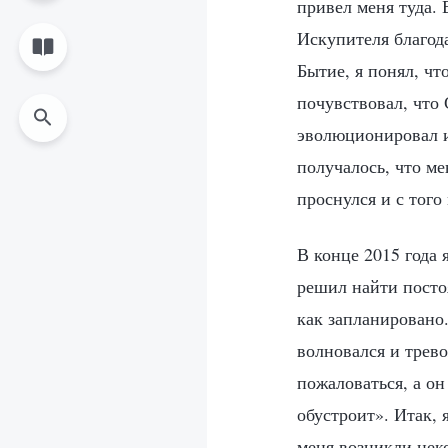
привел меня туда. 
Искупителя благода
Бытие, я понял, чт
почувствовал, что 
эволюционировал и
получалось, что ме
проснулся и с того
В конце 2015 года 
решил найти постоя
как запланировано.
волновался и трев
пожаловаться, а он
обустроит». Итак, 
меня возникли неко