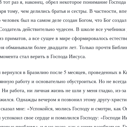
В тот раз я, наконец, обрел некоторое понимание Господа
ря тому, чем делились братья и сестры. В частности, вп
о человек был на самом деле создан Богом, что Бог создал
Создатель действительно чудесен. В школе все учебники 
з приматов, а все сущее в мире сформировалось естест
ня обманывали более двадцати лет. Только прочтя Библи
 момента стал верить в Господа Иисуса.
я вернулся в Бразилию после 5 месяцев, проведенных в Ки
нную работу и основательно обустроиться. Но не всегда 
 Ни работа, ни личная жизнь не шли у меня гладко, из-за 
ожился. Однажды вечером я позвонил этому другу-христ
 сказал мне: «Успокойся, молись Господу и смотри, как О
я успокоил свое сердце и помолился Господу: «Господи И
торые проблемы, и я не знаю, как с ними разобраться. Г