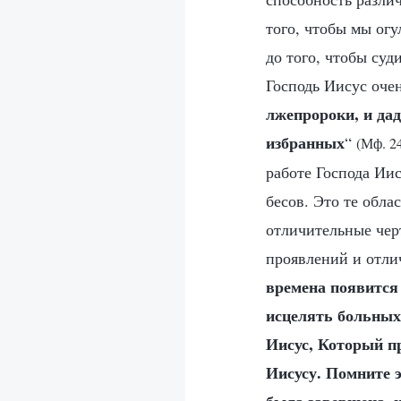
того, чтобы мы огу
до того, чтобы суд
Господь Иисус очен
лжепророки, и дад
избранных
“
(Мф. 24
работе Господа Иис
бесов. Это те обла
отличительные чер
проявлений и отли
времена появится 
исцелять больных 
Иисус, Который п
Иисусу. Помните э