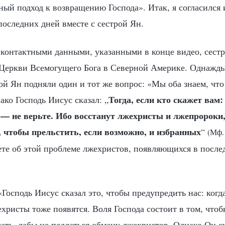
ый подход к возвращению Господа». Итак, я согласился 
последних дней вместе с сестрой Ян.
контактными данными, указанными в конце видео, сестра
Церкви Всемогущего Бога в Северной Америке. Однажды
ой Ян подняли один и тот же вопрос: «Мы оба знаем, что
Тогда, если кто скажет вам: 
ако Господь Иисус сказал: „
 — не верьте. Ибо восстанут лжехристы и лжепророки,
, чтобы прельстить, если возможно, и избранных
“
(Мф.
ете об этой проблеме лжехристов, появляющихся в после
«Господь Иисус сказал это, чтобы предупредить нас: когд
христы тоже появятся. Воля Господа состоит в том, что
ать, дабы не поддаться обману лжехристов. Однако Он ск