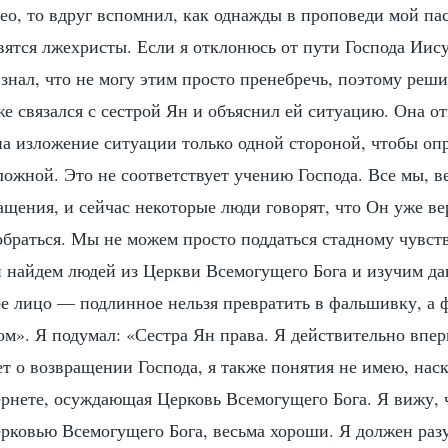
ео, то вдруг вспомнил, как однажды в проповеди мой пас
ятся лжехристы. Если я отклонюсь от пути Господа Иису
 знал, что не могу этим просто пренебречь, поэтому реши
же связался с сестрой Ян и объяснил ей ситуацию. Она о
а изложение ситуации только одной стороной, чтобы опр
ложной. Это не соответствует учению Господа. Все мы, в
ащения, и сейчас некоторые люди говорят, что Он уже в
обраться. Мы не можем просто поддаться стадному чувств
ай найдем людей из Церкви Всемогущего Бога и изучим д
е лицо — подлинное нельзя превратить в фальшивку, а
ом». Я подумал: «Сестра Ян права. Я действительно впе
ет о возвращении Господа, я также понятия не имею, нас
рнете, осуждающая Церковь Всемогущего Бога. Я вижу, 
рковью Всемогущего Бога, весьма хороши. Я должен разу