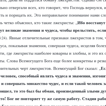
льно отвергали всех, кто говорит, что Господь вернулся,
ить и порицать их. Это неправильное понимание нами сл
Ибо восстанут
ь четко объяснил, кто такие лжехристы: „
ут великие знамения и чудеса, чтобы прельстить, если
. Явные отличительные признаки лжехристов в том, 
:24)
уса, показывая знамения, совершая чудеса, исцеляя боле
сти, где лжехристы наиболее коварны и злобны, и это их
ты. Слова Всемогущего Бога еще более конкретны и рез
Ес
чительных черт лжехристов. Всемогущий Бог сказал: „
человек, способный являть чудеса и знамения, изгоня
и совершать множество чудес, и если такой человек з
ришел, то это был бы обман, произведенный злыми ду
то! Бог не повторяет ту же самую работу. Стадия раб