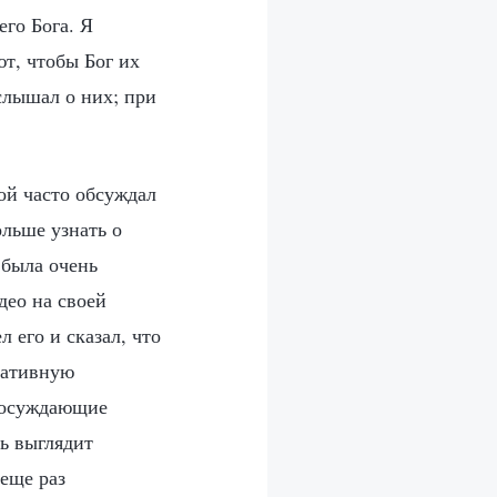
го Бога. Я
т, чтобы Бог их
слышал о них; при
ой часто обсуждал
ольше узнать о
 была очень
део на своей
 его и сказал, что
гативную
и осуждающие
вь выглядит
 еще раз