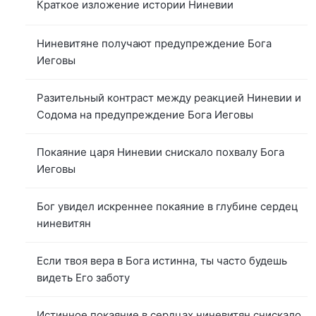
Краткое изложение истории Ниневии
Ниневитяне получают предупреждение Бога
Иеговы
Разительный контраст между реакцией Ниневии и
Содома на предупреждение Бога Иеговы
Покаяние царя Ниневии снискало похвалу Бога
Иеговы
Бог увидел искреннее покаяние в глубине сердец
ниневитян
Если твоя вера в Бога истинна, ты часто будешь
видеть Его заботу
Истинное покаяние в сердцах ниневитян снискало