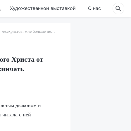
д
Художественной выставкой
О нас
25. После того, как я постигла истину отличия истинного Христа от лжехристов, мне больше не нужно слепо осторожничать
ого Христа от
жничать
ковным дьяконом и
 читала с ней