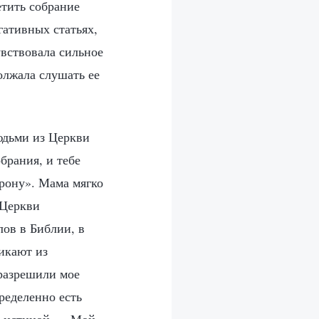
етить собрание
гативных статьях,
вствовала сильное
олжала слушать ее
юдьми из Церкви
брания, и тебе
орону». Мама мягко
 Церкви
лов в Библии, в
икают из
 разрешили мое
ределенно есть