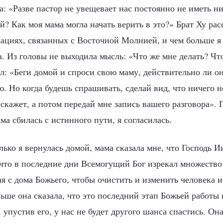
а: «Разве пастор не увещевает нас постоянно не иметь н
 Как моя мама могла начать верить в это?» Брат Ху рас
ациях, связанных с Восточной Молнией, и чем больше я
. Из головы не выходила мысль: «Что же мне делать? Чт
ал: «Беги домой и спроси свою маму, действительно ли о
 Но когда будешь спрашивать, сделай вид, что ничего н
скажет, а потом передай мне запись вашего разговора». 
ама сбилась с истинного пути, я согласилась.
лько я вернулась домой, мама сказала мне, что Господь И
что в последние дни Всемогущий Бог изрекал множество
ая с дома Божьего, чтобы очистить и изменить человека 
альше она сказала, что это последний этап Божьей работы
, упустив его, у нас не будет другого шанса спастись. Он