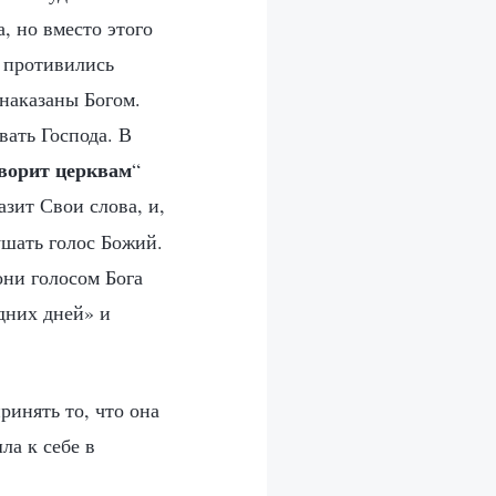
, но вместо этого
и противились
 наказаны Богом.
вать Господа. В
ворит церквам
“
азит Свои слова, и,
ушать голос Божий.
они голосом Бога
дних дней» и
принять то, что она
ла к себе в