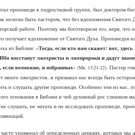
итал проповеди в подростковой группе, был доктором бог
ак нелегко быть пастором, что без вдохновения Святого 
торской работе. Поэтому мы боготворили его, веря, что он
то получает вдохновение от Святого Духа. Проповедуя на
Тогда, если кто вам скажет: вот, здесь
иха из Библии: «
 Ибо восстанут лжехристы и лжепророки и дадут знаме
, если возможно, и избранных
»
. Пастор го
(Мк. 13:21-22)
т много лжехристов, и призывал нас всегда быть осторо
ть и слушать другие проповеди. Особенно тем из нас, по
ного основания в Библии и чей духовный рос слишком ма
не слушать, не читать и не исследовать проповеди, про
номинаций.
р часто упоминал об определенных церквях, которых мы 