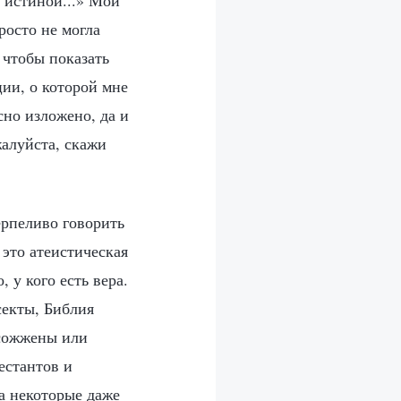
 истиной...» Мой
росто не могла
, чтобы показать
ии, о которой мне
сно изложено, да и
алуйста, скажи
ерпеливо говорить
это атеистическая
 у кого есть вера.
секты, Библия
 сожжены или
естантов и
а некоторые даже