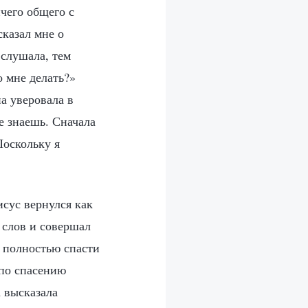
ичего общего с
сказал мне о
 слушала, тем
о мне делать?»
на уверовала в
е знаешь. Сначала
Поскольку я
исус вернулся как
 слов и совершал
и полностью спасти
 по спасению
а высказала