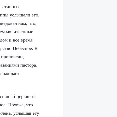
егативных
уппы услышали это,
оведовал нам, что,
дем молитвенные
дом и все время
рство Небесное. Я
ь проповеди,
казаниями пастора.
то ожидает
з нашей церкви и
ное. Похоже, что
млена, услышав эту