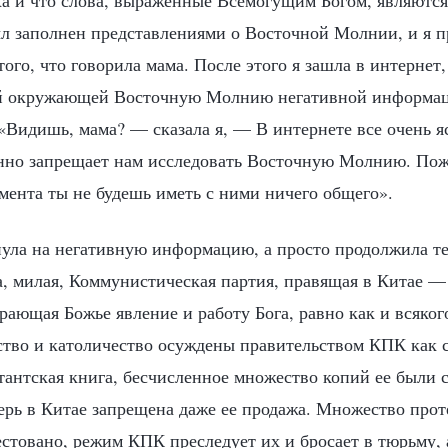
ха и что слова, выраженные Всемогущим Богом, являются
ыл заполнен представлениями о Восточной Молнии, и я п
того, что говорила мама. После этого я зашла в интернет
ой окружающей Восточную Молнию негативной информац
 «Видишь, мама? — сказала я, — В интернете все очень я
нно запрещает нам исследовать Восточную Молнию. Пож
омента ты не будешь иметь с ними ничего общего».
нула на негативную информацию, а просто продолжила т
а, милая, Коммунистическая партия, правящая в Китае — 
рающая Божье явление и работу Бога, равно как и всякого,
ство и католичество осуждены правительством КПК как 
ктантская книга, бесчисленное множество копий ее были
ерь в Китае запрещена даже ее продажа. Множество прот
естовано, режим КПК преследует их и бросает в тюрьму, 