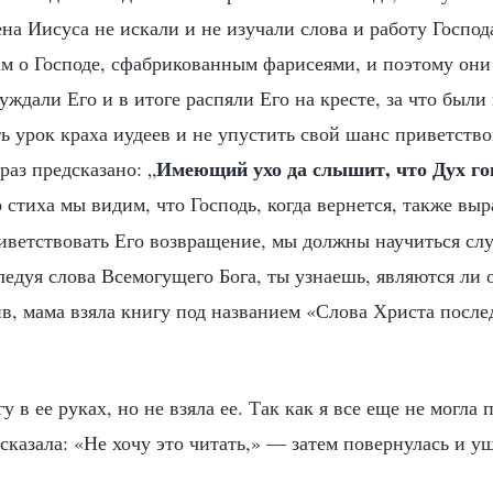
а Иисуса не искали и не изучали слова и работу Господа
ам о Господе, сфабрикованным фарисеями, и поэтому он
уждали Его и в итоге распяли Его на кресте, за что были
 урок краха иудеев и не упустить свой шанс приветство
Имеющий ухо да слышит, что Дух го
аз предсказано: „
о стиха мы видим, что Господь, когда вернется, также выр
иветствовать Его возвращение, мы должны научиться сл
ледуя слова Всемогущего Бога, ты узнаешь, являются ли 
ив, мама взяла книгу под названием «Слова Христа после
у в ее руках, но не взяла ее. Так как я все еще не могла 
 сказала: «Не хочу это читать,» — затем повернулась и уш