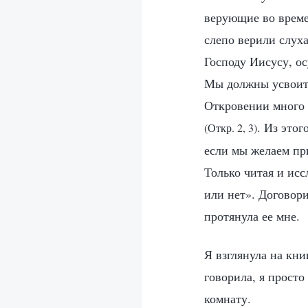
верующие во времен
слепо верили слух
Господу Иисусу, ос
Мы должны усвоить
Откровении много р
. Из этог
(Откр. 2, 3)
если мы желаем пр
Только читая и исс
или нет». Договор
протянула ее мне.
Я взглянула на книг
говорила, я просто
комнату.