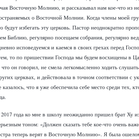
чая Восточную Молнию, и рассказывал нам кое-что из н
остраняемых о Восточной Молнии. Когда члены моей гр
то будут избегать эту церковь. Пастор неоднократно проп
аем Библию, регулярно посещаем собрания, регулярно ве
невно исповедуемся и каемся в своих грехах перед Госпо
уем, то по пришествии Господа мы будем восхищены в Ца
, что он говорил, не смела легкомысленно ходить слушат
угих церквах, и действовала в точном соответствии с у
 казалось, что я уже обеспечила себе место среди тех, к
да.
 2017 года ко мне в школу неожиданно пришел брат Ху и
ерьезным тоном: «Должен сказать тебе кое-что очень важ
сестра теперь верят в Восточную Молнию». Я была ошело