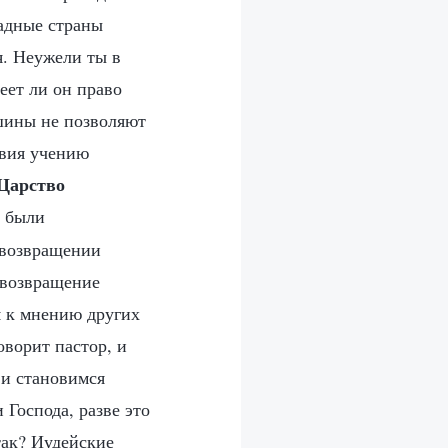
адные страны
. Неужели ты в
еет ли он право
йшины не позволяют
твия учению
 Царство
ы были
 возвращении
 возвращение
я к мнению других
оворит пастор, и
 и становимся
Господа, разве это
так? Иудейские