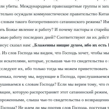
или убиты. Международные правозащитные группы и зап
тельно осуждали коммунистическое правительство Китая
 словам такого богопротивного сатанинского режима? Им
ать Божье явление и работу? И почему пасторы и старе
ожью работу последних дней? Соответствуют ли их дейс
Блаженны нищие духом, ибо их есть
исус сказал нам: „
. Из слов Господа мы видим, что Господь хочет, чтобы м
 искателями, которые, услышав чьи-то свидетельства о
исследуют их, ибо только тогда мы можем приветствовать
ченька, почему мы, верующие в Господа, прислушиваемс
ушиваемся к словам Господа? Если мы верим тому, что г
ации, которую распространяет этот сатанинский режим,
ороженными, слыша чьи-то свидетельства о возвращении 
 Господа? Не идем ли мы против слов Господа, поступая 