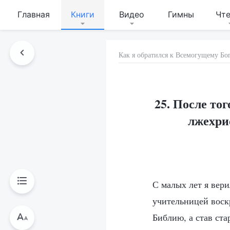
Главная
Книги
Видео
Гимны
Чт
Как я обратился к Всемогущему Бо
25. После то
лжехри
С малых лет я вери
учительницей воск
Библию, а став ста