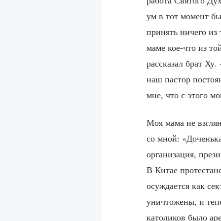
работа Святого Ду
ум в тот момент б
принять ничего из 
маме кое-что из т
рассказал брат Ху.
наш пастор постоя
мне, что с этого м
Моя мама не взгля
со мной: «Доченьк
организация, прези
В Китае протестан
осуждается как се
уничтожены, и теп
католиков было ар