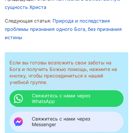
главной работой на протяжении всего
сущность Христа
времени воплощения является работа Христа.
Его работу нельзя смешивать с работой
Следующая статья:
Природа и последствия
проблемы признания одного Бога, без признания
любой другой эпохи. И так как Бог становится
истины
плотью, Он трудится как плоть. Поскольку Он
приходит во плоти, Он во плоти и завершает
надлежащую Ему работу. И Дух Божий, и
Если вы готовы возложить свои заботы на
Христос
— оба являются Самим Богом, и Он
Бога и получить Божью помощь, нажмите на
кнопку, чтобы присоединиться к нашей
совершает надлежащую Ему работу и
учебной группе.
служение, которое Ему надлежит совершить.
Свяжитесь с нами через
(Слово, том I. Божье явление и работа. Сущность
WhatsApp
Христа — в послушании воле Отца Небесного)
Свяжитесь с нами через
Messenger
Человечность, воплотившегося Бога