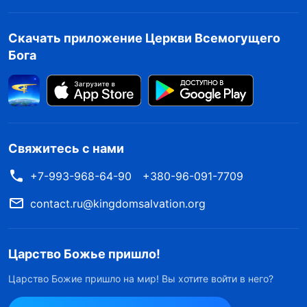
суть сотворенные человеческие существа.
Хотя все они и обладают человечностью,
Скачать приложение Церкви Всемогущего
сотворенные человеческие существа не
Бога
имеют ничего, кроме человечности, в то
время как воплощенный Бог иной: в Своей
плоти Он обладает не только человечностью,
но и, что более важно, Божественностью. Его
Свяжитесь с нами
человечность можно увидеть во внешнем
+7-993-968-64-90
+380-96-091-7709
облике Его плоти и в Его повседневной жизни,
contact.ru@kingdomsalvation.org
но Его Божественность распознать трудно.
Поскольку Его Божественность проявляется
только тогда, когда Он обладает
Царство Божье пришло!
человечностью и она не настолько
Царство Божие пришло на мир! Вы хотите войти в него?
сверхъестественна, насколько люди себе это