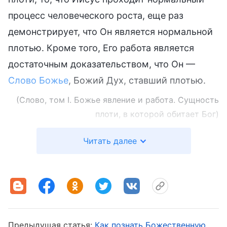
процесс человеческого роста, еще раз
демонстрирует, что Он является нормальной
плотью. Кроме того, Его работа является
достаточным доказательством, что Он —
Слово Божье
, Божий Дух, ставший плотью.
(Слово, том I. Божье явление и работа. Сущность
плоти, в которой обитает Бог)
Читать далее
Становясь плотью, Бог материализует Свою
сущность в Своей плоти, делая Свою плоть
вполне способной принять на себя Его труд.
Так что при воплощении вся работа Духа
Божьего заменяется работой Христа, и самой
Предыдущая статья:
Как познать Божественную