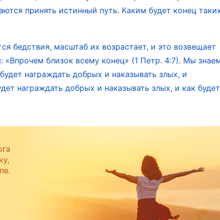
аются принять истинный путь. Каким будет конец таки
 изрекаемую Христом истину — самые смешные
ный Христом путь истины заблудились в
ся бедствия, масштаб их возрастает, и это возвещает
 не принимает Христа последних дней, будут вечно
 «Впрочем близок всему конец» (1 Петр. 4:7). Мы знаем
я человека в Царство в последние дни, и нет
 будет награждать добрых и наказывать злых, и
жет быть усовершенствован Богом, кроме как чере
дет награждать добрых и наказывать злых, и как будет
жен принимать Его слова и повиноваться Его пути
чить благословения, не будучи способным принят
одит в последние дни, чтобы всем, кто истинно
совершается ради завершения прежнего периода и
ога
уть, по которому должны пройти все, кто войдет в
ку,
пе.
 Его и вместо этого осуждаешь, хулишь или даже
но вечно гореть, и никогда ты не войдешь в Божь
ение Духа Святого, выражение Бога, Тот, Кому