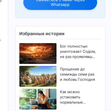
о
Whatsapp
Избранные истории
е
Бог полностью
уничтожает Содом,
не раз проявлявший
к Нему
враждебность и
Прощение до
противление
семижды семи раз
и любовь Господня
Как можно
установить
нормальные
отношения с Богом