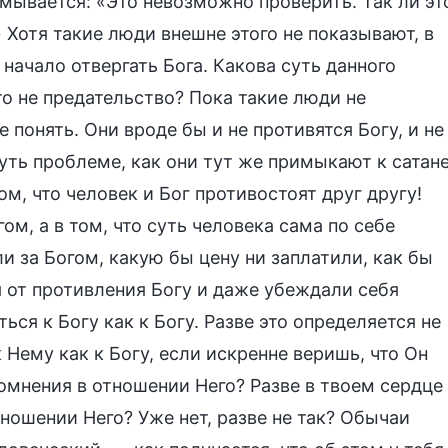
мывается: «Это невозможно проверить. Так ли эт
 Хотя такие люди внешне этого не показывают, в
начало отвергать Бога. Какова суть данного
то не предательство? Пока такие люди не
 понять. Они вроде бы и не противятся Богу, и не
нуть проблеме, как они тут же примыкают к сатан
ом, что человек и Бог противостоят друг другу!
гом, а в том, что суть человека сама по себе
и за Богом, какую бы цену ни заплатили, как бы
я от противления Богу и даже убеждали себя
ься к Богу как к Богу. Разве это определяется не
Нему как к Богу, если искренне веришь, что Он
сомнения в отношении Него? Разве в твоем сердце
тношении Него? Уже нет, разве не так? Обычаи