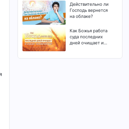
Действительно ли
я
Господь вернется
на облаке?
Как Божья работа
суда последних
дней очищает и
спасает
человечество?
я