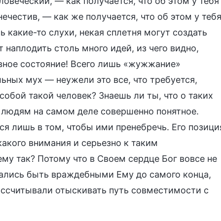
ловеческий, — как получается, что об этом у тебя
ечестив, — как же получается, что об этом у теб
ь какие-то слухи, некая сплетня могут создать
 наплодить столь много идей, из чего видно,
вное состояние! Всего лишь «жужжание»
ьных мух — неужели это все, что требуется,
собой такой человек? Знаешь ли ты, что о таких
 людям на самом деле совершенно понятное.
я лишь в том, чтобы ими пренебречь. Его позици
какого внимания и серьезно к таким
му так? Потому что в Своем сердце Бог вовсе не
ались быть враждебными Ему до самого конца,
рассчитывали отыскивать путь совместимости с