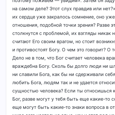
поэтому поживем — увидим». Затем он заду
на самом деле? Этот слух правдив или нет?»
их сердце уже закралось сомнение, оно уже 
отношения, подобной точки зрения? Разве э
столкнутся с проблемой, их взгляды никак не
считают Его своим врагом, но стоит возник
и противостоят Богу. О чем это говорит? О т
Дело не в том, что Бог считает человека вра
враждебна Богу. Сколь бы долго люди ни шл
ни славили Бога, как бы ни сдерживали себ
любить Бога, людям так и не удается относит
сущностью человека? Если ты относишься к 
Бог, разве могут у тебя быть еще какие-то 
еще могут быть какие-то знаки вопроса в о