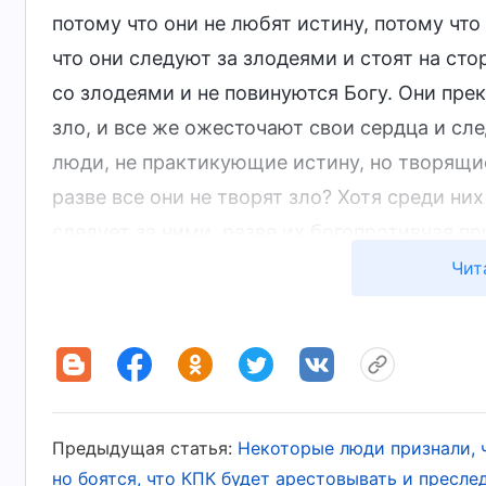
потому что они не любят истину, потому что
что они следуют за злодеями и стоят на сто
со злодеями и не повинуются Богу. Они прек
зло, и все же ожесточают свои сердца и сл
люди, не практикующие истину, но творящ
разве все они не творят зло? Хотя среди них 
следует за ними, разве их богопротивная п
иметь, заявляя, что Бог не спасает их? Каки
Чит
праведный? Разве их уничтожает не их собс
тащит их в ад? Практикующие истину в конц
станут совершенными. Не практикующие ист
себя погибель. Таков конец, ожидающий тех, 
(Слово, том I. Божье явление и
Предыдущая статья:
Некоторые люди признали, 
но боятся, что КПК будет арестовывать и пресле