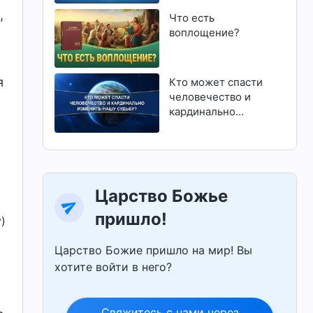
,
Что есть
воплощение?
я
Кто может спасти
человечество и
кардинально
изменить нашу
судьбу?
Царство Божье
пришло!
)
Царство Божие пришло на мир! Вы
хотите войти в него?
Свяжитесь с нами через