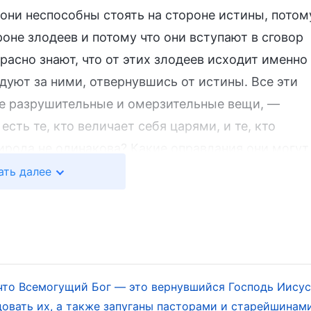
 они неспособны стоять на стороне истины, потом
роне злодеев и потому что они вступают в сговор
расно знают, что от этих злодеев исходит именно
едуют за ними, отвернувшись от истины. Все эти
ие разрушительные и омерзительные вещи, —
есть те, кто величает себя царями, и те, кто
рирода не одинакова? Какие оправдания они могут
е оправдания они могут иметь, заявляя, что Бог не
ать далее
твенное зло? Разве не их собственная мятежность
е концов благодаря истине будут спасены и
ину в конце концов благодаря истине навлекут н
кто практикует истину, и тех, кто не практикует.
 работа. Предупреждение тем, кто не практикует истину
что Всемогущий Бог — это вернувшийся Господь Иисус
довать их, а также запуганы пасторами и старейшинам