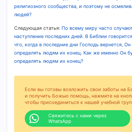
религиозного сообщества, и поэтому не осмелив
Желающие обрести жизнь, не полагаясь на
людей?
люди на земле, а не принимающие принесен
Следующая статья:
По всему миру часто случают
фантазиях. И поэтому Я говорю, что те, кто
наступление последних дней. В Библии говорится:
омерзительны Богу.
Христос
— это дверь дл
что, когда в последние дни Господь вернется, Он
таких, кто мог бы Его обойти. Никто не мо
определять людям их конец. Как же именно Он бу
Христа. Ты веришь в Бога, и поэтому ты дол
определять людям их конец?
Ты не можешь лишь думать о том, как полу
истину и обеспечение жизнью. Христос прих
верует в Него, была дана жизнь. Его труд 
Если вы готовы возложить свои заботы на Б
вступления в новый, Его работа — это тот п
и получить Божью помощь, нажмите на кноп
чтобы присоединиться к нашей учебной груп
новый период. Если ты неспособен признать
подвергаешь Его гонениям, тогда тебе сужде
Свяжитесь с нами через
WhatsApp
Царство. Ибо сей Христос Сам и есть выраж