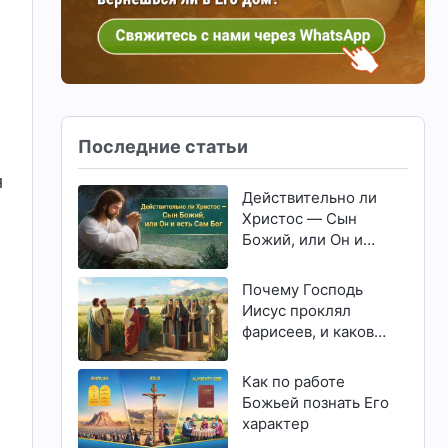
Последние статьи
я
Действительно ли
Христос — Сын
Божий, или Он и
есть Сам Бог
Почему Господь
Иисус проклял
фарисеев, и какова
сущность фарисеев
Как по работе
Божьей познать Его
характер