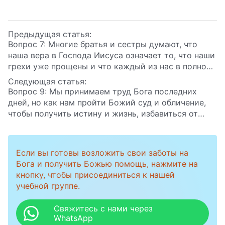
Предыдущая статья:
Вопрос 7: Многие братья и сестры думают, что
наша вера в Господа Иисуса означает то, что наши
грехи уже прощены и что каждый из нас в полной
мере насладился благодатью Господней, и все мы
Следующая статья:
испытали Божье сострадание и милость. Господь
Вопрос 9: Мы принимаем труд Бога последних
Иисус уже не видит нас грешниками, так что нам
дней, но как нам пройти Божий суд и обличение,
должно быть дозволено войти прямо в Царство
чтобы получить истину и жизнь, избавиться от
Небесное. Но тогда почему Господь не ввел нас в
нашей греховной природы и достичь спасения,
Царство Небесное, когда пришел, а должен еще
чтобы войти в Царство Небесное?
совершать Свою работу суда в последние дни?
Если вы готовы возложить свои заботы на
Какую цель имеет Божий суд последних дней:
Бога и получить Божью помощь, нажмите на
очистить и спасти человечество или же осудить и
кнопку, чтобы присоединиться к нашей
уничтожить? Многие не могут разгадать это.
учебной группе.
Просим побеседовать с нами по этому вопросу
более конкретно.
Свяжитесь с нами через
WhatsApp