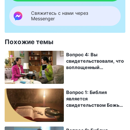
Свяжитесь с нами через
Messenger
Похожие темы
Вопрос 4: Вы
свидетельствовали, что
воплощенный
Всемогущий Бог
произнес миллионы
слов и совершил работу
Вопрос 1: Библия
суда, начиная с дома
является
Божьего. Но это не
свидетельством Божьей
согласуется с Библией.
работы, и ее польза для
Дело в том, что пасторы
человечества
и лидеры часто нам
неоценима. Читая
говорили, что все Божье