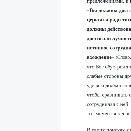
предложениями, к 
Вы должны дости
«
церкви и ради тог
должны действова
достигали лучшег
истинное сотрудн
вхождение
»
(Слово,
что Бог обустроил 
слабые стороны дру
уделяла должного в
чтобы сравнивать с
сотрудничая с ней.
тот момент я ненав
В своих поисках я 