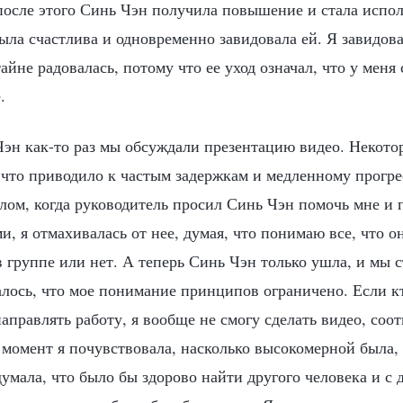
после этого Синь Чэн получила повышение и стала испол
была счастлива и одновременно завидовала ей. Я завидо
тайне радовалась, потому что ее уход означал, что у меня 
.
Чэн как-то раз мы обсуждали презентацию видео. Некот
 что приводило к частым задержкам и медленному прогре
лом, когда руководитель просил Синь Чэн помочь мне и п
и, я отмахивалась от нее, думая, что понимаю все, что он
в группе или нет. А теперь Синь Чэн только ушла, и мы 
лось, что мое понимание принципов ограничено. Если кт
аправлять работу, я вообще не смогу сделать видео, соо
 момент я почувствовала, насколько высокомерной была, 
умала, что было бы здорово найти другого человека и с 