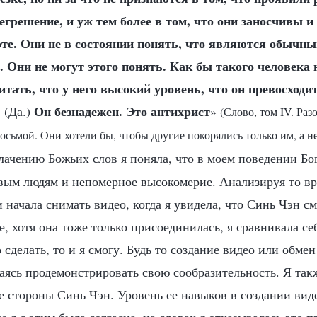
грешение, и уж тем более в том, что они заносчивы и
оте. Они не в состоянии понять, что являются обычн
Они не могут этого понять. Как бы такого человека н
читать, что у него высокий уровень, что он превосход
?
Он безнадежен. Это антихрист
(Да.)
»
(Слово, том IV. Раз
осьмой. Они хотели бы, чтобы другие покорялись только им, а не
блачению Божьих слов я поняла, что в моем поведении Бо
вым людям и непомерное высокомерие. Анализируя то вре
 начала снимать видео, когда я увидела, что Синь Чэн см
, хотя она тоже только присоединилась, я сравнивала себ
о сделать, то и я смогу. Будь то создание видео или обме
аясь продемонстрировать свою сообразительность. Я так
е стороны Синь Чэн. Уровень ее навыков в создании ви