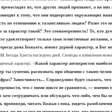
 превосходят их, что других людей признают, а на них
приводит к тому, что они подвергают окружающих нап
исть по отношению к талантливым людям? Разве это не
о за характер такой? Это злонамеренность! Те, кто ду
кто удовлетворяет только свои эгоистичные желания, 
ересы дома Божьего, имеют дурной характер, и Бог не
 III. Беседы Христа последних дней. Свободы и избавления можн
Какой характер антихристов наиболе
. «
ащенный характер)
ер ты сумеешь распознать при общении с таким челов
фраз? Заносчивость... Справедливо будет сказать, что 
еренности, что с ними никто не сравнится, — именно 
с кем сотрудничать или обсуждать что-либо, чем бы о
 проповеди, читать Божьи слова, видеть разоблачение
езке, но ни за что не признаются в том, что проявили