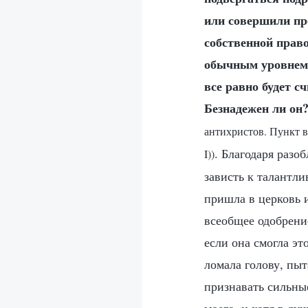
или совершили пре
собственной прав
обычным уровнем. 
все равно будет с
Безнадежен ли он
антихристов. Пункт в
. Благодаря разо
I))
зависть к талантли
пришла в церковь и
всеобщее одобрение
если она смогла эт
ломала голову, пыт
признавать сильны