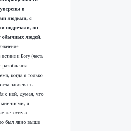
 уверены в
ыми людьми, с
и подрезали, он
ит обычных людей.
облачение
 истине и Богу (часть
г разоблачил
мя, когда я только
огла завоевать
я с ней, думая, что
н мнениями, я
же не хотела
део был явно выше