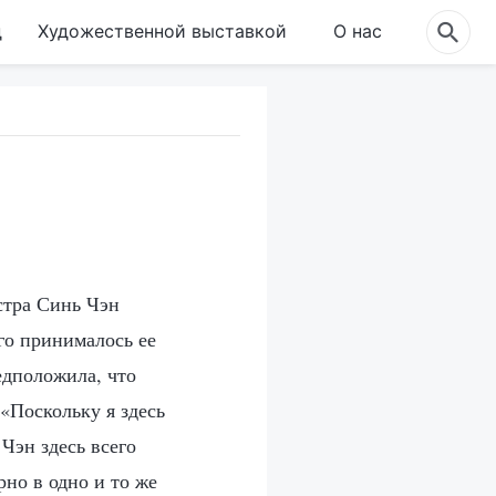
д
Художественной выставкой
О нас
естра Синь Чэн
го принималось ее
едположила, что
 «Поскольку я здесь
 Чэн здесь всего
рно в одно и то же