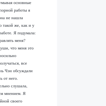
думывая основные
порной работы я
она не нашла
 такой же, как и у
аботе. Я подумала:
равлять меня?
души, что меня это
вносильно
получаться, все
инь Чэн обсуждали
ь от него.
ельно слушала,
им мнением. Я
ойной своего