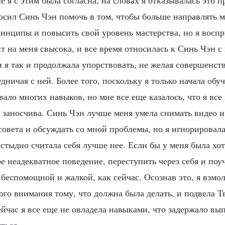
ше я с этим была согласна, на словах я отказывалась это п
осил Синь Чэн помочь в том, чтобы больше направлять м
инципы и повысить свой уровень мастерства, но я воспр
ит на меня свысока, и все время относилась к Синь Чэн 
и я так и продолжала упорствовать, не желая совершенст
удничая с ней. Более того, поскольку я только начала обу
вало многих навыков, но мне все еще казалось, что я все 
о заносчива. Синь Чэн лучше меня умела снимать видео и
совета и обсуждать со мной проблемы, но я игнорировала
стыдно считала себя лучше нее. Если бы у меня была хот
е неадекватное поведение, переступить через себя и поу
 беспомощной и жалкой, как сейчас. Осознав это, я взмол
ого внимания тому, что должна была делать, и подвела Т
ейчас я все еще не овладела навыками, что задержало вы