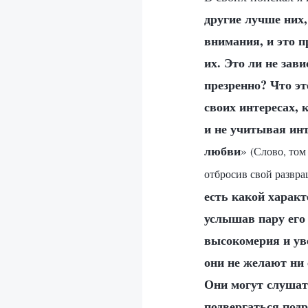
другие лучше них,
внимания, и это 
их. Это ли не зав
презренно? Что эт
своих интересах, 
и не учитывая инт
любви
»
(Слово, том
отбросив свой развр
есть какой характ
услышав пару его 
высокомерия и ув
они не желают ни 
Они могут слушать
подвергаться подр