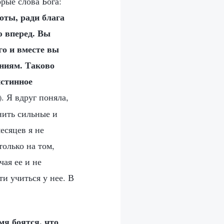
рые слова Бога:
оты, ради блага
ю вперед. Вы
го и вместе вы
ениям. Таково
истинное
. Я вдруг поняла,
)
нить сильные и
есяцев я не
только на том,
чая ее и не
ти учиться у нее. В
мя боятся, что