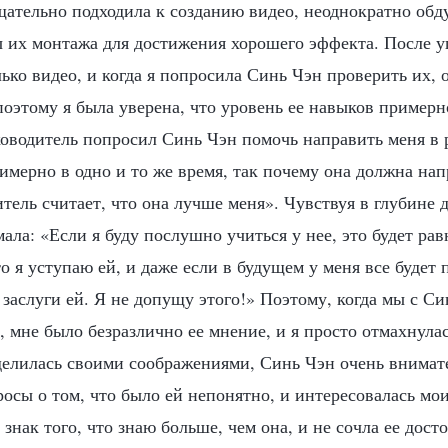
тщательно подходила к созданию видео, неоднократно об
 их монтажа для достижения хорошего эффекта. После у
ько видео, и когда я попросила Синь Чэн проверить их, 
оэтому я была уверена, что уровень ее навыков примерно
ководитель попросил Синь Чэн помочь направить меня в р
имерно в одно и то же время, так почему она должна нап
тель считает, что она лучше меня». Чувствуя в глубине 
мала: «Если я буду послушно учиться у нее, это будет ра
о я уступаю ей, и даже если в будущем у меня все будет 
заслуги ей. Я не допущу этого!» Поэтому, когда мы с С
 мне было безразлично ее мнение, и я просто отмахнулас
 делилась своими соображениями, Синь Чэн очень внимат
росы о том, что было ей непонятно, и интересовалась мо
 знак того, что знаю больше, чем она, и не сочла ее дост