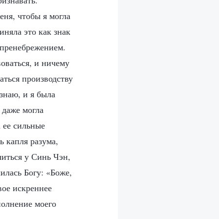
ризнавать.
еня, чтобы я могла
иняла это как знак
с пренебрежением.
воваться, и ничему
чаться производству
знаю, и я была
 даже могла
 ее сильные
ь капля разума,
читься у Синь Чэн,
илась Богу: «Боже,
вое искреннее
полнение моего