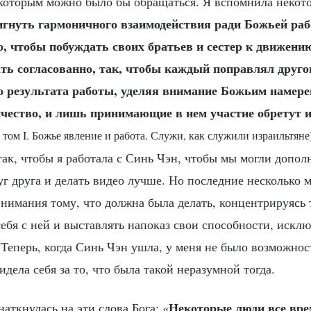
которым можно было бы обращаться. Я вспомнила некото
гнуть гармоничного взаимодействия ради Божьей раб
о, чтобы побуждать своих братьев и сестер к движени
ть согласованно, так, чтобы каждый поправлял друго
о результата работы, уделяя внимание Божьим намер
ичество, и лишь принимающие в нем участие обретут 
 том I. Божье явление и работа. Служи, как служили израильтяне
так, чтобы я работала с Синь Чэн, чтобы мы могли допол
г друга и делать видео лучше. Но последние несколько м
нимания тому, что должна была делать, концентрируясь 
ебя с ней и выставлять напоказ свои способности, исклю
 Теперь, когда Синь Чэн ушла, у меня не было возможнос
идела себя за то, что была такой неразумной тогда.
Некоторые люди все вре
наткнулась на эти слова Бога: «