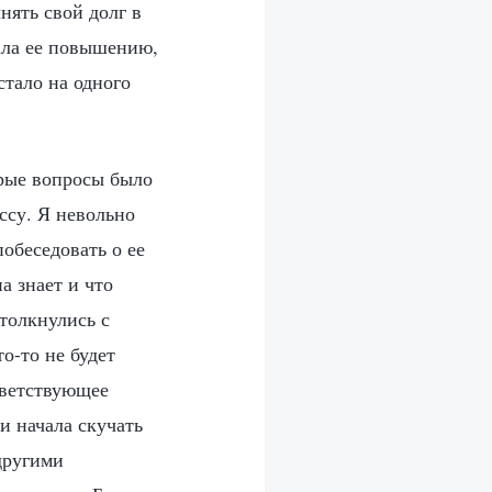
нять свой долг в
вала ее повышению,
стало на одного
орые вопросы было
ссу. Я невольно
обеседовать о ее
а знает и что
столкнулись с
о-то не будет
тветствующее
и начала скучать
другими