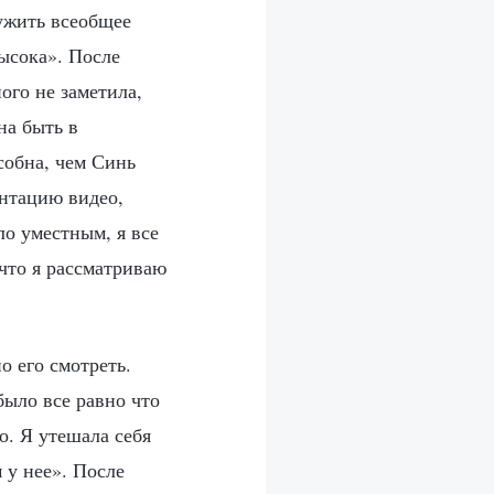
лужить всеобщее
высока». После
ого не заметила,
на быть в
собна, чем Синь
ентацию видео,
ло уместным, я все
что я рассматриваю
о его смотреть.
было все равно что
о. Я утешала себя
 у нее». После