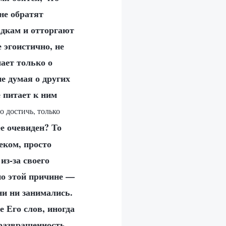
 не обратят
адкам и отторгают
 эгоистично, не
мает только о
не думая о других
 питает к ним
о достичь, только
е очевиден? То
еком, просто
из-за своего
по этой причине —
ни ни занимались.
 Его слов, иногда
 развращенность