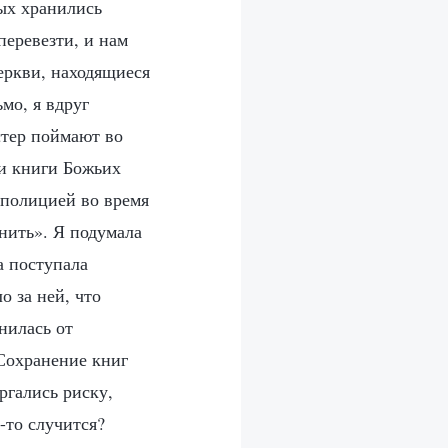
ых хранились
перевезти, и нам
церкви, находящиеся
мо, я вдруг
стер поймают во
ти книги Божьих
 полицией во время
анить». Я подумала
а поступала
о за ней, что
нилась от
 Сохранение книг
ргались риску,
-то случится?