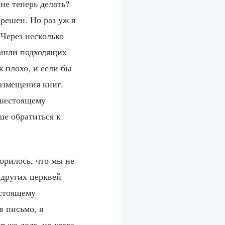
не теперь делать?
 решен. Но раз уж я
 Через несколько
нашли подходящих
ж плохо, и если бы
азмещения книг.
вышестоящему
ше обратиться к
орилось, что мы не
 других церквей
астоящему
в письмо, я
 же долг, но когда