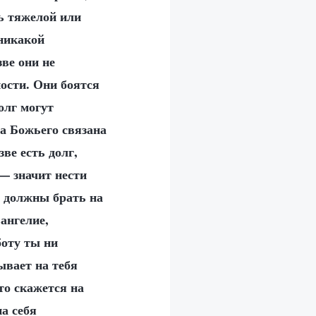
ь тяжелой или
 никакой
зве они не
ости. Они боятся
олг могут
а Божьего связана
ве есть долг,
— значит нести
е должны брать на
ангелие,
боту ты ни
ывает на тебя
то скажется на
а себя