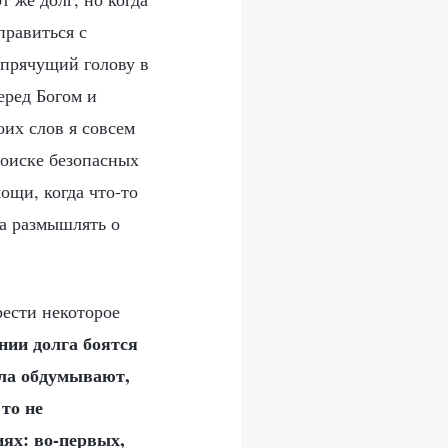
правиться с
, прячущий голову в
еред Богом и
их слов я совсем
поиске безопасных
ощи, когда что-то
ла размышлять о
рести некоторое
ии долга боятся
ала обдумывают,
 то не
ях: во-первых,