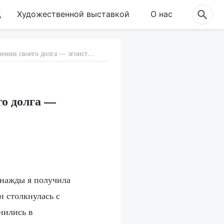
д
Художественной выставкой
О нас
99. Бояться ответственности при исполнении своего долга — эгоистично
го долга —
днажды я получила
н столкнулась с
нились в