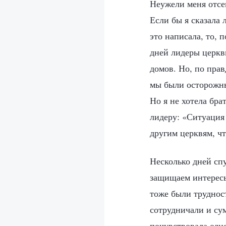
Неужели меня отсею
Если бы я сказала 
это написала, то, 
дней лидеры церкв
домов. Но, по прав
мы были осторожны
Но я не хотела бра
лидеру: «Ситуация 
другим церквям, ч
Несколько дней сп
защищаем интересы 
тоже были труднос
сотрудничали и су
почувствовала одн