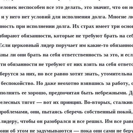
еловек неспособен все это делать, это значит, что он 
 и у него нет условий для исполнения долга. Многие л
нность при исполнении долга. Их страх имеет три осн
бирают обязанности, которые не требуют брать на се
Если церковный лидер поручает им какие-то обязаннос
ы ли они брать на себя ответственность за это, и если
эти обязанности не требуют от них взять на себя ответ
 берутся за них, но все равно хотят знать, утомительна
 беспокойство. Но даже неохотно взявшись за работу, 
олнять ее хорошо, предпочитая быть небрежными. До
телесных тягот — вот их принцип. Во-вторых, сталкив
проблемами, они, пытаясь сберечь собственный покой,
лидеру, чтобы он разобрался и все решил. Им все рав
они об этом не задумываются — пока они сами не беру