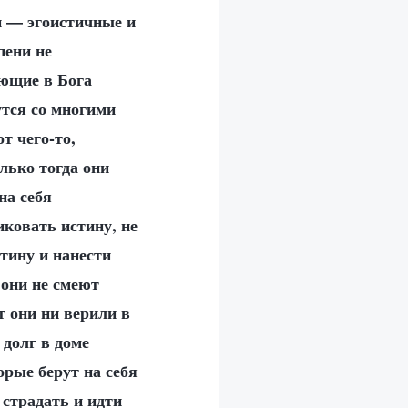
и — эгоистичные и
пени не
ующие в Бога
утся со многими
т чего-то,
лько тогда они
на себя
иковать истину, не
стину и нанести
 они не смеют
т они ни верили в
 долг в доме
рые берут на себя
страдать и идти