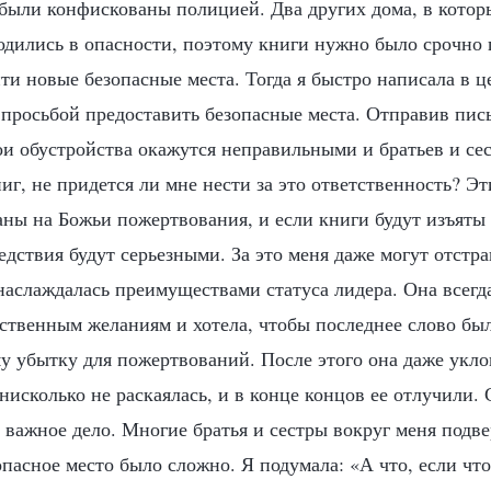
 были конфискованы полицией. Два других дома, в котор
одились в опасности, поэтому книги нужно было срочно 
ти новые безопасные места. Тогда я быстро написала в 
 просьбой предоставить безопасные места. Отправив пись
ои обустройства окажутся неправильными и братьев и се
иг, не придется ли мне нести за это ответственность? Э
аны на Божьи пожертвования, и если книги будут изъяты
едствия будут серьезными. За это меня даже могут отстр
наслаждалась преимуществами статуса лидера. Она всегд
ственным желаниям и хотела, чтобы последнее слово был
у убытку для пожертвований. После этого она даже укло
нисколько не раскаялась, и в конце концов ее отлучили.
важное дело. Многие братья и сестры вокруг меня подве
пасное место было сложно. Я подумала: «А что, если что