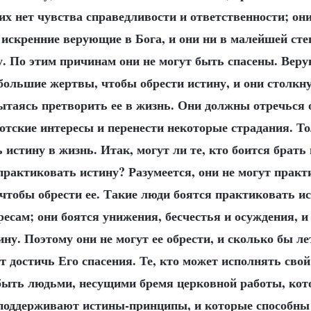
их нет чувства справедливости и ответственности; он
 искренние верующие в Бога, и они ни в малейшей сте
. По этим причинам они не могут быть спасены. Вер
большие жертвы, чтобы обрести истину, и они столкн
таясь претворить ее в жизнь. Они должны отречься о
отские интересы и перенести некоторые страдания. То
 истину в жизнь. Итак, могут ли те, кто боится брать 
практиковать истину? Разумеется, они не могут практ
 чтобы обрести ее. Такие люди боятся практиковать и
есам; они боятся унижения, бесчестья и осуждения, и
ну. Поэтому они не могут ее обрести, и сколько бы ле
ут достичь Его спасения. Те, кто может исполнять свой
ыть людьми, несущими бремя церковной работы, кото
 поддерживают истины-принципы, и которые способны 