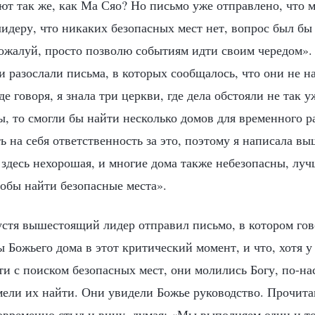
т так же, как Ма Сяо? Но письмо уже отправлено, что м
лидеру, что никаких безопасных мест нет, вопрос был бы
пожалуй, просто позволю событиям идти своим чередом».
и разослали письма, в которых сообщалось, что они не 
де говоря, я знала три церкви, где дела обстояли не так у
, то смогли бы найти несколько домов для временного р
ть на себя ответственность за это, поэтому я написала 
здесь нехорошая, и многие дома также небезопасны, луч
тобы найти безопасные места».
устя вышестоящий лидер отправил письмо, в котором гов
Божьего дома в этот критический момент, и что, хотя у
ти с поиском безопасных мест, они молились Богу, по-н
мели их найти. Они увидели Божье руководство. Прочита
овременно стыд и вину, думая: «Мы выполняем один и тот