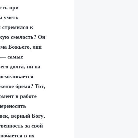
ость при
ы уметь
к стремился к
акую смелость? Он
ома Божьего, они
и — самые
его долга, ни на
 осмеливается
желое бремя? Тот,
омент в работе
переносить
век, верный Богу,
венность за свой
лючается в их