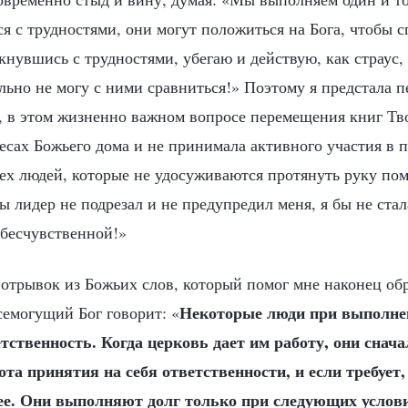
я с трудностями, они могут положиться на Бога, чтобы с
лкнувшись с трудностями, убегаю и действую, как страус
льно не могу с ними сравниться!» Поэтому я предстала п
, в этом жизненно важном вопросе перемещения книг Тво
есах Божьего дома и не принимала активного участия в 
тех людей, которые не удосуживаются протянуть руку пом
бы лидер не подрезал и не предупредил меня, я бы не ста
 бесчувственной!»
 отрывок из Божьих слов, который помог мне наконец об
Некоторые люди при выполнен
семогущий Бог говорит: «
етственность. Когда церковь дает им работу, они снач
ота принятия на себя ответственности, и если требует,
ее. Они выполняют долг только при следующих услови