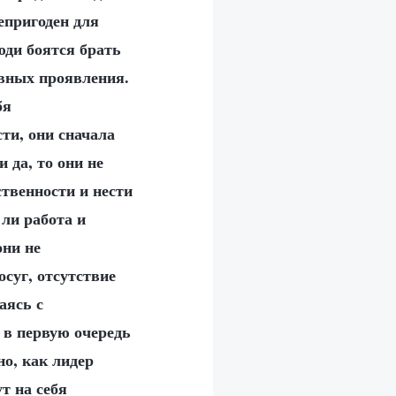
непригоден для
юди боятся брать
овных проявления.
бя
ти, они сначала
 да, то они не
ственности и нести
 ли работа и
они не
суг, отсутствие
аясь с
 в первую очередь
но, как лидер
т на себя