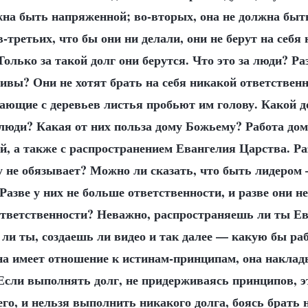
лжна быть напряженной; во-вторых, она не должна быт
в-третьих, что бы они ни делали, они не берут на себя
Только за такой долг они берутся. Что это за люди? Ра
ивы? Они не хотят брать на себя никакой ответственн
дающие с деревьев листья пробьют им голову. Какой д
люди? Какая от них польза дому Божьему? Работа дом
ой, а также с распространением Евангелия Царства. Раз
у не обязывает? Можно ли сказать, что быть лидером 
Разве у них не больше ответственности, и разве они н
ответственности? Неважно, распространяешь ли ты Ев
ли ты, создаешь ли видео и так далее — какую бы ра
на имеет отношение к истинам-принципам, она наклад
Если выполнять долг, не придерживаясь принципов, э
го, и нельзя выполнить никакого долга, боясь брать н