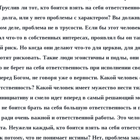
Труслив ли тот, кто боится взять на себя ответственн
о долга, или у него проблемы с характером? Вы должн
ом деле, проблема не в трусости. Если бы этот челове
ал что-то в собственных интересах, проявлял бы он т
 риск. Но когда они делают что-то для церкви, для д
хотят рисковать. Такие люди эгоистичны и подлы, он
о не берет на себя ответственность при исполнении сво
перед Богом, не говоря уже о верности. Какой человек
етственность? Какой человек имеет мужество нести тя
 инициативу и смело идет вперед в самый решающий м
 не боится брать на себя большую ответственность и 
ради очень важной и ответственной работы. Это чело
а. Неужели каждый, кто боится взять на себя ответст
ак потому, что не понимает истины? Нет, проблема зак