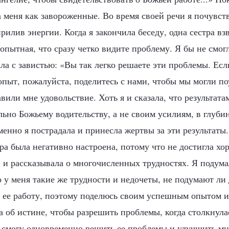
 меня как завороженные. Во время своей речи я почувст
рилив энергии. Когда я закончила беседу, одна сестра в
 опытная, что сразу четко видите проблему. Я бы не смогл
ала с завистью: «Вы так легко решаете эти проблемы. Есл
пыт, пожалуйста, поделитесь с нами, чтобы мы могли по
или мне удовольствие. Хоть я и сказала, что результата
ьно Божьему водительству, а не своим усилиям, в глуби
менно я пострадала и принесла жертвы за эти результат
ра была негативно настроена, потому что не достигла хо
 и рассказывала о многочисленных трудностях. Я подума
о у меня такие же трудности и недочеты, не подумают ли
а ее работу, поэтому поделюсь своим успешным опытом 
ла об истине, чтобы разрешить проблемы, когда столкнул
я смогу одновременно решить ее проблемы и улучшить мн