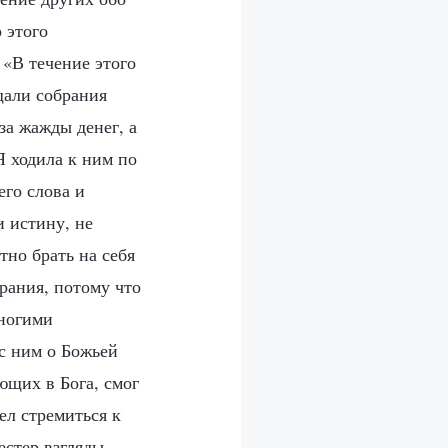
 этого
 «В течение этого
щали собрания
за жажды денег, а
Я ходила к ним по
его слова и
и истину, не
тно брать на себя
рания, потому что
многими
 с ним о Божьей
ющих в Бога, смог
ел стремиться к
естер взгляды,