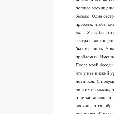
полные восхищения
беседы. Одна сест
проблем, чтобы они
долг. У вас бы это
сестра с восхищени
бы их решить. У ва
проблемы». Именно 
После моей беседы 
что у нее низкий у
новичков. Я подум
ли я их на мысль, 
и не заставляю ли 
восхищаются, обре
подумала: «Я расс