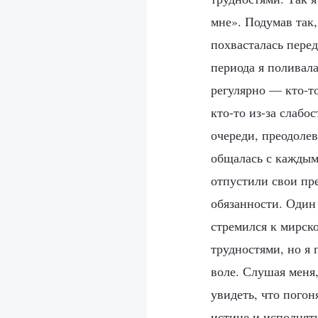
мне». Подумав так,
похвасталась перед
периода я поливал
регулярно — кто-то
кто-то из-за слабо
очереди, преодолев
общалась с каждым
отпустили свои пре
обязанности. Один
стремился к мирско
трудностями, но я 
воле. Слушая меня,
увидеть, что погон
истине и исполнять