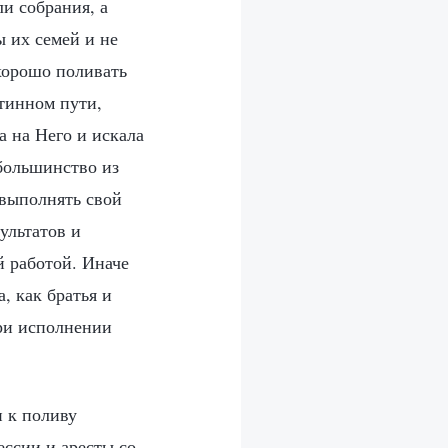
и собрания, а
ы их семей и не
хорошо поливать
стинном пути,
а на Него и искала
 большинство из
 выполнять свой
зультатов и
й работой. Иначе
, как братья и
при исполнении
и к поливу
ессии и аресты со