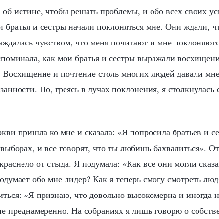
ю об истине, чтобы решать проблемы, и обо всех своих 
 братья и сестры начали поклоняться мне. Они ждали, чт
лаждалась чувством, что меня почитают и мне поклоняютс
вспоминала, как мои братья и сестры выражали восхищени
. Восхищение и почтение столь многих людей давали мн
занности. Но, греясь в лучах поклонения, я столкнулась
ви пришла ко мне и сказала: «Я попросила братьев и се
выборах, и все говорят, что ты любишь бахвалиться». От
раснело от стыда. Я подумала: «Как все они могли сказа
одумает обо мне лидер? Как я теперь смогу смотреть люд
иться: «Я признаю, что довольно высокомерна и иногда 
 не преднамеренно. На собраниях я лишь говорю о собст