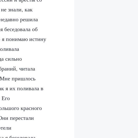
не знали, как
 недавно решила
я беседовала об
о я понимаю истину
поливала
да сильно
браний, читала
. Мне пришлось
ак я их поливала в
 Его
большого красного
 Они перестали
отели
а я беседовала,