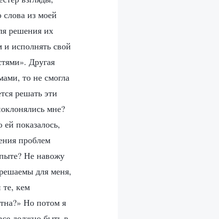
 слова из моей
ля решения их
м и исполнять свой
стями». Другая
мами, то не смогла
ется решать эти
 поклонялись мне?
 ей показалось,
шения проблем
опыте? Не навожу
 решаемы для меня,
 те, кем
стна?» Но потом я
все должно быть в