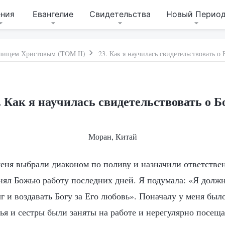
ения
Евангелие
Свидетельства
Новый Перио
дилищем Христовым (TOM II)
23. Как я научилась свидетельствовать о 
. Как я научилась свидетельствовать о Б
Моран, Китай
еня выбрали диаконом по поливу и назначили ответствен
инял Божью работу последних дней. Я подумала: «Я долж
г и воздавать Богу за Его любовь». Поначалу у меня был
тья и сестры были заняты на работе и нерегулярно посещ