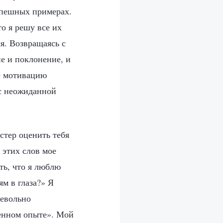
успешных примерах.
о я решу все их
я. Возвращаясь с
е и поклонение, и
е мотивацию
 с неожиданной
стер оценить тебя
 этих слов мое
ть, что я люблю
ям в глаза?» Я
невольно
венном опыте». Мой