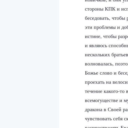
стороны КПК и испы
беседовать, чтобы 
эти проблемы и доб
истине, чтобы раз
и являюсь способны
нескольких братьев
волновалась, поэто
Божье слово и бес
проехать на велоси
течение какого-то 
всемогуществе и му
дракона в Своей ра
чувствовать себя 
распространять Ева