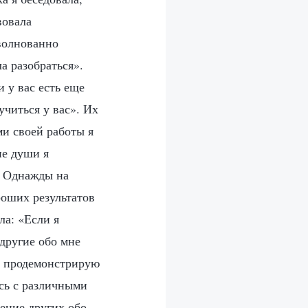
вовала
зволнованно
а разобраться».
и у вас есть еще
учиться у вас». Их
ми своей работы я
не души я
ы. Однажды на
роших результатов
ла: «Если я
 другие обо мне
и продемонстрирую
ась с различными
ение других обо