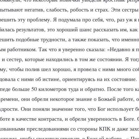
тывают негатив, слабость, робость и страх. Эти сестры 
решить эту проблему. Я подумала про себя, что, раз уж я
илась результатов, это хороший шанс рассказать им, как 
решить подобные трудности, а также показать, что именн
м работником. Так что я уверенно сказала: «Недавно я 
 и сестер, которые находились в том же состоянии. Я тог
му, чтобы полив шел хорошо, я провела с ними много со
едовала с ними об истине, ориентируясь на их состояние
педе больше 50 километров туда и обратно. После того к
времени, они обрели некоторое знание о Божьей работе, о
дрости. Они поняли значение того, что Бог использует 
боте в качестве контраста, и обрели уверенность в Боге.
скованными преследованиями со стороны КПК и даже зах
нгелие, чтобы свидетельствовать о Божьей работе...» Пок