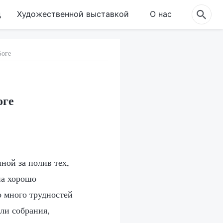
д
Художественной выставкой
О нас
Боге
оге
ной за полив тех,
на хорошо
о много трудностей
али собрания,