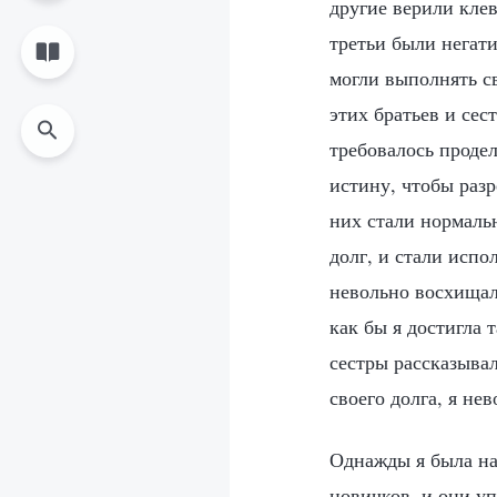
другие верили кле
третьи были негати
могли выполнять с
этих братьев и сес
требовалось продел
истину, чтобы раз
них стали нормальн
долг, и стали испо
невольно восхищала
как бы я достигла 
сестры рассказыва
своего долга, я не
Однажды я была на
новичков, и они у