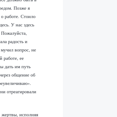
редом. Позже я
 о работе. Стоило
десь. У нас здесь
. Пожалуйста,
ала радость и
я мучил вопрос, не
й работе, ее
бы дать им путь
через общение об
преувеличиваю».
Они отреагировали
а жертвы, исполняя