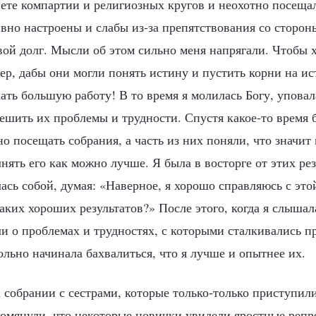
вете компартии и религиозных кругов и неохотно посещал
вно настроены и слабы из-за препятствования со сторон
вой долг. Мысли об этом сильно меня напрягали. Чтобы 
тер, дабы они могли понять истину и пустить корни на и
ать большую работу! В то время я молилась Богу, уповал
решить их проблемы и трудности. Спустя какое-то время
о посещать собрания, а часть из них поняли, что значит
лнять его как можно лучше. Я была в восторге от этих ре
сь собой, думая: «Наверное, я хорошо справляюсь с это
таких хороших результатов?» После этого, когда я слышала
ли о проблемах и трудностях, с которыми сталкивались 
вольно начинала бахвалиться, что я лучше и опытнее их.
 собрании с сестрами, которые только-только приступил
помянули, что некоторые новички увидели яростные репр