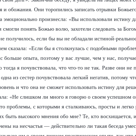
 и обожания. Они торопились записать отрывки Божьего
ра эмоционально произнесла: «Вы использовали истину д
 смогли понять Божью волю, захотели следовать за Бого
 не получилось, если бы вы не обладали истиной-реально
ем сказала: «Если бы я столкнулась с подобными пробле
с больше опыта, поэтому у вас лучше, чем у нас, получа
тогда я почувствовала, что что-то не так. Разве они не
одна из сестер почувствовала легкий негатив, потому что
ровень и что она не сможет использовать истину для ре
ала: «Не слишком ли много я говорю о своем успешном 
что проблемы, с которыми я сталкиваюсь, просты и легко
их быть высокого мнения обо мне? Те, кто восхищается, и
чены на несчастья — действительно ли такая беседа уме
казываю им о своем личном практическом опыте, так что 