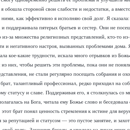
 я обошла стороной свои слабости и недостатки, а вместо
 ними, как эффективно я исполняю свой долг. Я сказала:
а и поддерживала пятерых братьев и сестер. Они не посе
 из-за множества религиозных представлений, кто-то из-
сти и негативного настроя, вызванных проблемами дома. 
ала кое-какие трудности, искала много отрывков из Божь
 из них, чтобы решить эти проблемы, пока они не понял
дставления, не стали регулярно посещать собрания и охо
 брат, талантливый профессионал, редко приходил на соб
му статусу и славе. Поддерживая его, я столкнулась со 
полагалась на Бога, читала ему Божье слово и беседовала
 этот брат понял ценность стремления к истине для веру
я за репутацией и статусом — это пустое занятие, и захот
 свой долг». Закончив беседу, я увидела на лицах моих с