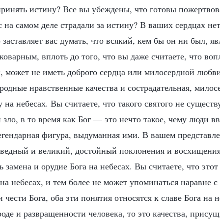
 принять истину? Все вы убеждены, что готовы пожертвов
с на самом деле страдали за истину? В ваших сердцах не
 заставляет вас думать, что всякий, кем бы он ни был, яв
оварным, вплоть до того, что вы даже считаете, что во
, может не иметь доброго сердца или милосердной любви.
ородные нравственные качества и сострадательная, милос
на небесах. Вы считаете, что такого святого не существу
 зло, в то время как Бог — это нечто такое, чему люди в
легендарная фигура, выдуманная ими. В вашем представле
аведный и великий, достойный поклонения и восхищения;
 замена и орудие Бога на небесах. Вы считаете, что этот
а небесах, и тем более не может упоминаться наравне с
 чести Бога, оба эти понятия относятся к славе Бога на н
роде и развращенности человека, то это качества, присущ