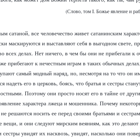
(Слово, том I. Божье явление и ра
ым сатаной, все человечество живет сатанинским харак
ски маскируются и выставляют себя в выгодном свете, п
во всех делах. Нет ничего, в чем бы они не прибегали к 
же прибегают к нечестным играм в таких обычных делах,
упают самый модный наряд, но, несмотря на то что он им
я надеть его в церковь, боясь, что братья и сестры стану
остными. Поэтому они просто носят его в тайне от други
оявление характера лжеца и мошенника. Почему некото
 не решаются носить ее перед своими братьями и сестра
е вещи, и они следуют мирским веяниям, как это делаю
 и сестры увидят их насквозь, увидят, насколько они пов