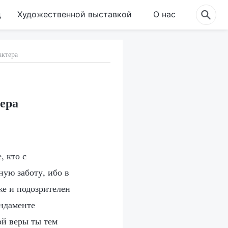
д
Художественной выставкой
О нас
актера
тера
, кто с
ную заботу, ибо в
же и подозрителен
ундаменте
ой веры ты тем