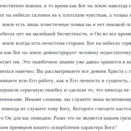
ичественен вовеки, в то время как Бог на земле навсегда 
ог на небесах склонен не к плотским чувствам, а только 
на земле есть лишь эгоистичные помыслы и нет никакой п
небесах нет ни малейшей бесчестности, и Он во все време
а земле всегда есть нечестная сторона. Бог на небесах го
мя как Бог на земле демонстрирует человеку недостаточн
егает им. Это ошибочное знание уже давно хранится в в
ниться навечно. Вы рассматриваете все деяния Христа с 
иваете всю Его работу, как и Его личность и сущность, 
вершили серьезную ошибку и сделали то, что никогда не
нниками. Иными словами, вы служите лишь величавому 
 никогда не служите тому Богу, Которого считаете насто
о Он для вас невидим. Разве это не является вашим грехо
ским примером вашего оскорбления характера Бога?