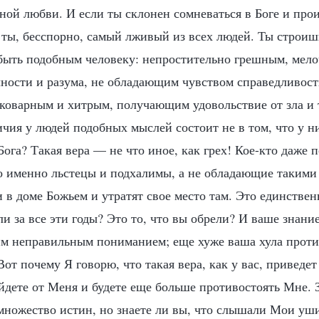
ной любви. И если ты склонен сомневаться в Боге и прои
а ты, бесспорно, самый лживый из всех людей. Ты строи
 быть подобным человеку: непростительно грешным, мело
ости и разума, не обладающим чувством справедливост
 коварным и хитрым, получающим удовольствие от зла и 
чия у людей подобных мыслей состоит не в том, что у н
ога? Такая вера — не что иное, как грех! Кое-кто даже п
 именно льстецы и подхалимы, а не обладающие такими
в доме Божьем и утратят свое место там. Это единствен
и за все эти годы? Это то, что вы обрели? И ваше знани
им неправильным пониманием; еще хуже ваша хула проти
от почему Я говорю, что такая вера, как у вас, приведет
йдете от Меня и будете еще больше противостоять Мне. 
множество истин, но знаете ли вы, что слышали Мои уш