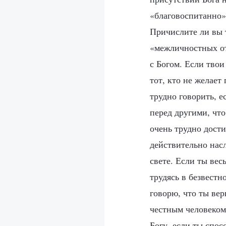
«благовоспитанно»
Причислите ли вы 
«межличностных от
с Богом. Если твои
тот, кто не желает
трудно говорить, 
перед другими, что
очень трудно дости
действительно насл
свете. Если ты вес
трудясь в безвестн
говорю, что ты ве
честным человеком
Богу, если ты спос