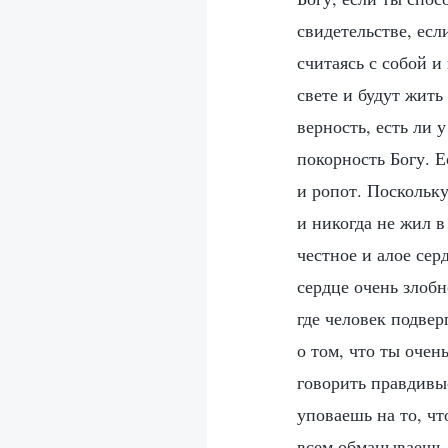
свидетельстве, есл
считаясь с собой и
свете и будут жить
верность, есть ли у
покорность Богу. Е
и ропот. Поскольку
и никогда не жил в
честное и алое сер
сердце очень злобн
где человек подвер
о том, что ты очен
говорить правдивые
уповаешь на то, чт
всем обманываешь Б