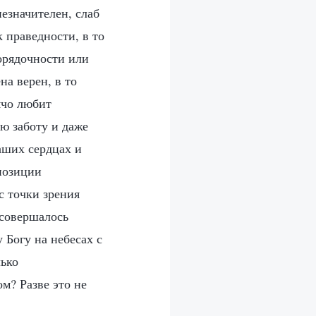
незначителен, слаб
к праведности, в то
орядочности или
на верен, в то
рячо любит
ую заботу и даже
аших сердцах и
позиции
с точки зрения
 совершалось
Богу на небесах с
лько
м? Разве это не