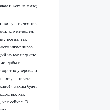
знавать Бога на земле)
 поступать честно.
ми, кто нечестен.
ку все вы так
воего низменного
дый из вас надежно
вие, дабы вы
оворотно уверовали
й Бог», — после
лживо!» Каким будет
ордостью, как
 как сейчас. В
енно