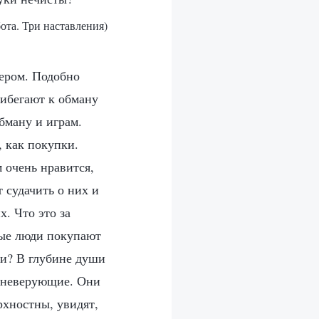
бота. Три наставления)
тером. Подобно
рибегают к обману
обману и играм.
 как покупки.
 очень нравится,
т судачить о них и
х. Что это за
рые люди покупают
ми? В глубине души
т неверующие. Они
ерхностны, увидят,