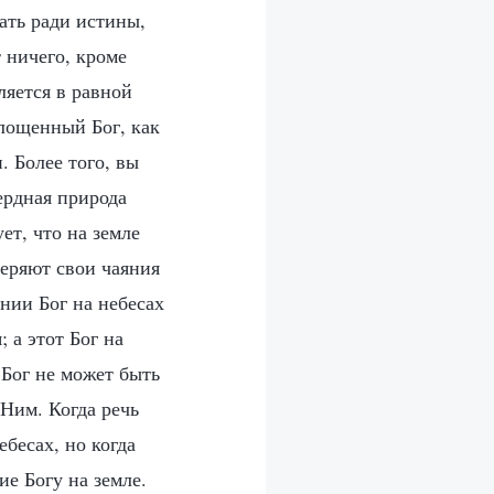
ать ради истины,
т ничего, кроме
ляется в равной
площенный Бог, как
 Более того, вы
ердная природа
ет, что на земле
веряют свои чаяния
нии Бог на небесах
 а этот Бог на
 Бог не может быть
 Ним. Когда речь
ебесах, но когда
ие Богу на земле.