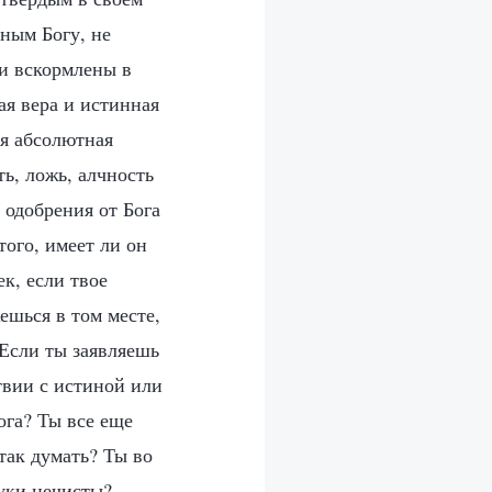
дным Богу, не
ди вскормлены в
ая вера и истинная
ебя абсолютная
ть, ложь, алчность
 одобрения от Бога
того, имеет ли он
ек, если твое
ешься в том месте,
 Если ты заявляешь
ствии с истиной или
ога? Ты все еще
 так думать? Ты во
руки нечисты?