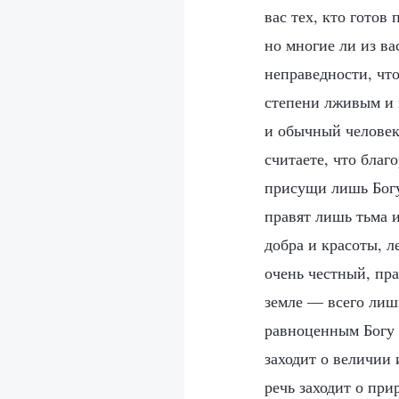
вас тех, кто готов
но многие ли из ва
неправедности, что
степени лживым и к
и обычный человек
считаете, что благ
присущи лишь Богу 
правят лишь тьма и
добра и красоты, 
очень честный, пр
земле — всего лишь
равноценным Богу н
заходит о величии и
речь заходит о при