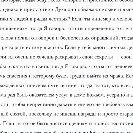
, однако в присутствии Духа они обнажают клыки и вып
таких людей к рядам честных? Если ты лицемер и челове
ношениях», тогда Я говорю, что ты определенно тот, кт
 слова полны отговорок и бесполезных оправданий, тогда
 претворять истину в жизнь. Если у тебя много личных де
если ты очень не хочешь раскрывать свои секреты — сво
бы искать путь света, тогда Я говорю, что ты тот человек
чь спасения и которому будет трудно выйти из мрака. Ес
аждаешься поиском пути истины, тогда ты тот, кто всегд
ьма рад быть оказателем услуг в доме Божьем, усердно и
ости, чтобы непрестанно давать и ничего не требовать вза
рный святой, поскольку не ищешь награды и просто стара
. Если ты готов быть чистосердечным и полностью посвят
обен пожертвовать своей жизнью ради Бога, и оставаться