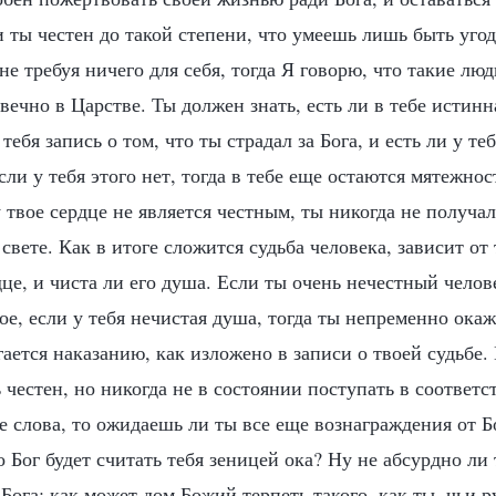
и ты честен до такой степени, что умеешь лишь быть уго
 не требуя ничего для себя, тогда Я говорю, что такие лю
 вечно в Царстве. Ты должен знать, есть ли в тебе истинн
 тебя запись о том, что ты страдал за Бога, и есть ли у т
сли у тебя этого нет, тогда в тебе еще остаются мятежнос
 твое сердце не является честным, ты никогда не получал
 свете. Как в итоге сложится судьба человека, зависит от 
дце, и чиста ли его душа. Если ты очень нечестный челов
ое, если у тебя нечистая душа, тогда ты непременно окаж
гается наказанию, как изложено в записи о твоей судьбе.
ь честен, но никогда не в состоянии поступать в соответ
 слова, то ожидаешь ли ты все еще вознаграждения от Б
о Бог будет считать тебя зеницей ока? Ну не абсурдно ли
ога; как может дом Божий терпеть такого, как ты, чьи 