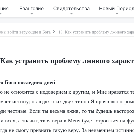
ения
Евангелие
Свидетельства
Новый Перио
жны войти верующие в Бога
18. Как устранить проблему лживого хар
 Как устранить проблему лживого харак
о Бога последних дней
о не относится с недоверием к другим, и Мне нравятся те
мает истину; о людях этих двух типов Я проявляю огром
ди честные. Если ты весьма лжив, то ты будешь насторо
и всех, а значит, твоя вера в Меня будет строиться на ф
гда не смогу признать такую веру. За неимением истинн