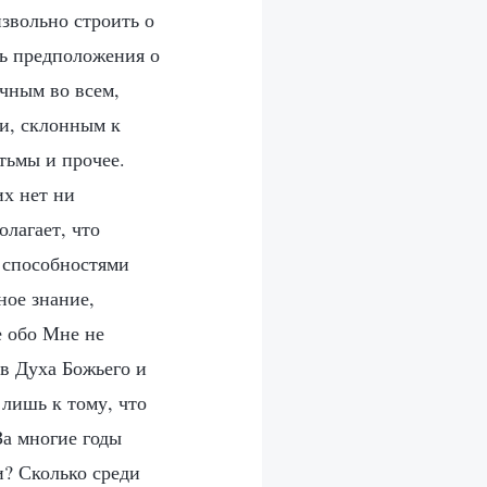
звольно строить о
шь предположения о
чным во всем,
и, склонным к
тьмы и прочее.
их нет ни
олагает, что
 способностями
ное знание,
е обо Мне не
в Духа Божьего и
 лишь к тому, что
За многие годы
и? Сколько среди