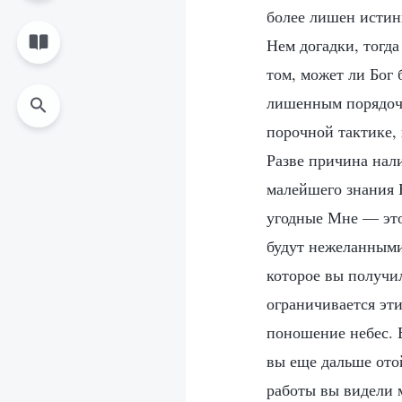
более лишен истин
Нем догадки, тогд
том, может ли Бог
лишенным порядочн
порочной тактике,
Разве причина нали
малейшего знания Б
угодные Мне — это
будут нежеланными 
которое вы получил
ограничивается эт
поношение небес. В
вы еще дальше ото
работы вы видели 