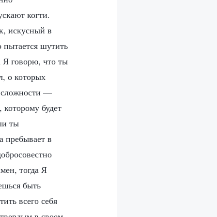
ускают когти.
к, искусный в
о пытается шутить
 Я говорю, что ты
л, о которых
и сложности —
, которому будет
ли ты
а пребывает в
 добросовестно
мен, тогда Я
ешься быть
ить всего себя
 твердым в своем