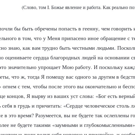
(Слово, том I. Божье явление и работа. Как реально по
очли бы быть обречены попасть в геенну, чем говорить и
льного в том, что у Меня припасено иное обращение с те
сно знаю, как вам трудно быть честными людьми. Посколь
но оцениваете сердца благородных людей на основании с
это значительно упрощает Мою работу. И поскольку каж
еты, что ж, тогда Я помещу вас одного за другим в бедст
 огнем с тем, чтобы после этого вы окончательно и бесп
це концов, Я вырву из ваших уст слова: «Бог есть верны
ь себя в грудь и причитать: «Сердце человеческое столь 
 в это время? Разумеется, вы не будете так ослеплены г
олее не будете такими «заумными и глубокомысленными»,
некоторые люди ведут себя чопорно и пристойно, и особ