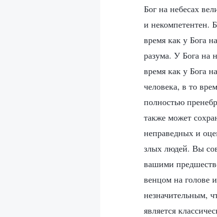
Бог на небесах вел
и некомпетентен. Б
время как у Бога 
разума. У Бога на 
время как у Бога н
человека, в то вре
полностью пренебр
также может сохра
неправедных и оцен
злых людей. Вы со
вашими предшестве
венцом на голове и
незначительным, чт
является классиче