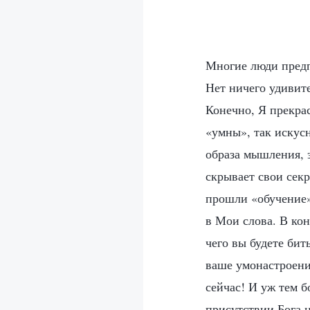
Многие люди предп
Нет ничего удивите
Конечно, Я прекра
«умны», так искус
образа мышления, 
скрывает свои секр
прошли «обучение»
в Мои слова. В кон
чего вы будете бит
ваше умонастроение
сейчас! И уж тем б
присутствии Бога 