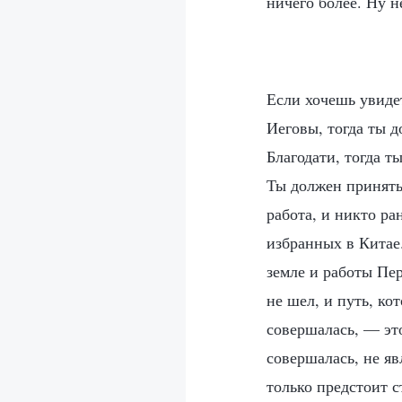
ничего более. Ну н
Если хочешь увидет
Иеговы, тогда ты 
Благодати, тогда 
Ты должен принять
работа, и никто ра
избранных в Китае.
земле и работы Пе
не шел, и путь, ко
совершалась, — это
совершалась, не яв
только предстоит 