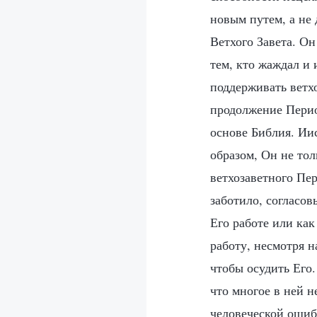
новым путем, а не 
Ветхого Завета. О
тем, кто жаждал и 
поддерживать ветхо
продолжение Период
основе Библия. Ии
образом, Он не тол
ветхозаветного Пер
заботило, согласов
Его работе или ка
работу, несмотря н
чтобы осудить Его.
что многое в ней н
человеческой ошиб