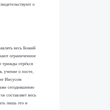
свидетельствуют о
тавлять весь Божий
ывают ограниченное
р трижды отрёкся
, учение о посте,
ние Иисусом
 даже сегодняшнюю
ое составляет весь
ать лишь это и