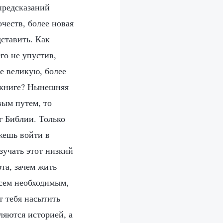
предсказаний
очеств, более новая
дставить. Как
го не упустив,
е великую, более
й книге? Нынешняя
вым путем, то
г Библии. Только
жешь войти в
изучать этот низкий
ота, зачем жить
всем необходимым,
т тебя насытить
ляются историей, а