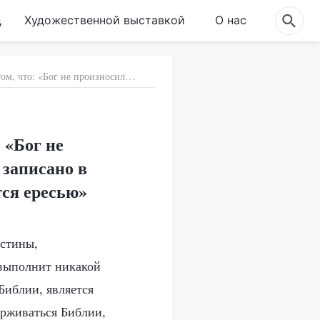
д
Художественной выставкой
О нас
11. Представление религиозного мира о том, что: «Бог не произносил больше слов и не делал больше дел, чем записано в Библии, а все, что выходит за рамки Библии, является ересью»
 «Бог не
 записано в
тся ересью»
истины,
 выполнит никакой
 Библии, является
ерживаться Библии,