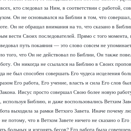
 всех, кто следовал за Ним, в соответствии с работой, с
ухом. Он не основывался на Библии в том, что совершал,
оте. Он не обращал внимания на то, что сказано в Библии
ым вести Своих последователей. Прямо с того момента, 
оведовал путь покаяния — это слово совсем не упоминает
ло того, что Он не действовал по Библии, Он также пов
боту. Он никогда не ссылался на Библию в Своих пропо
гда не был способен совершать Его чудеса исцеления бол
разом Его работа, Его учение, власть и сила Его слов б
 Закона. Иисус просто совершал Свою более новую работу
, используя Библию, и даже воспользовались Ветхим Зав
абота выходила за рамки Ветхого Завета. Иначе почему л
е не потому, что в Ветхом Завете ничего не сказано о Его
ть больных и изгонять бесов? Его работа была совершен