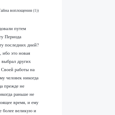
 Тайна воплощения (1))
едовали путем
ту Периода
ту последних дней?
 ибо это новая
и выбрал других
е Своей работы на
му человек никогда
да прежде не
никогда раньше не
тоящее время, и ему
е более великую и