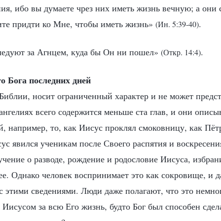
ия, ибо вы думаете чрез них иметь жизнь вечную; а они 
ите придти ко Мне, чтобы иметь жизнь»
.
(Ин. 5:39-40)
следуют за Агнцем, куда бы Он ни пошел»
.
(Откр. 14:4)
о Бога последних дней
 Библии, носит ограниченный характер и не может предс
ангелиях всего содержится меньше ста глав, и они опис
й, например, то, как Иисус проклял смоковницу, как Пёт
сус явился ученикам после Своего распятия и воскресения
учение о разводе, рождение и родословие Иисуса, избра
лее. Однако человек воспринимает это как сокровище, и
с этими сведениями. Люди даже полагают, что это немног
Иисусом за всю Его жизнь, будто Бог был способен сдел