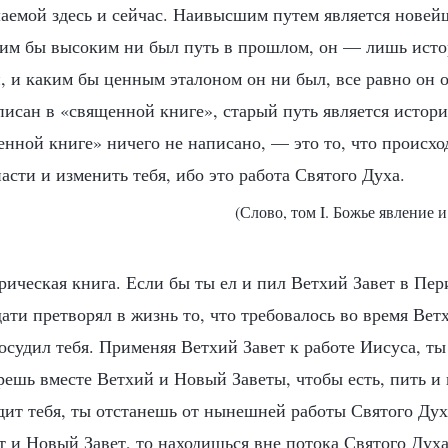
аемой здесь и сейчас. Наивысшим путем является новейш
ким бы высоким ни был путь в прошлом, он — лишь исто
, и каким бы ценным эталоном он ни был, все равно он о
писан в «священной книге», старый путь является истор
енной книге» ничего не написано, — это то, что происход
асти и изменить тебя, ибо это работа Святого Духа.
(Слово, том I. Божье явление и
ическая книга. Если бы ты ел и пил Ветхий Завет в Пер
ати претворял в жизнь то, что требовалось во время Ветх
осудил тебя. Применяя Ветхий Завет к работе Иисуса, т
решь вместе Ветхий и Новый Заветы, чтобы есть, пить и 
удит тебя, ты отстанешь от нынешней работы Святого Дух
т и Новый Завет, то находишься вне потока Святого Духа