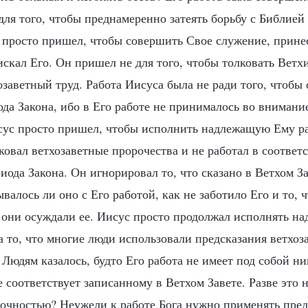
для того, чтобы преднамеренно затеять борьбу с Библией
н просто пришел, чтобы совершить Свое служение, прине
искал Его. Он пришел не для того, чтобы толковать Ветх
заветный труд. Работа Иисуса была не ради того, чтобы
а Закона, ибо в Его работе не принималось во внимание
сус просто пришел, чтобы исполнить надлежащую Ему р
ковал ветхозаветные пророчества и не работал в соответ
иода Закона. Он игнорировал то, что сказано в Ветхом За
ывалось ли оно с Его работой, как не заботило Его и то, 
к они осуждали ее. Иисус просто продолжал исполнять 
а то, что многие люди использовали предсказания ветхоз
 Людям казалось, будто Его работа не имеет под собой н
е соответствует записанному в Ветхом Завете. Разве это 
очностью? Неужели к работе Бога нужно применять пре