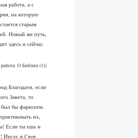
ая работа, а с
рия, на которую
стается старым
ией. Новый же путь,
ит здесь и сейчас.
 работа. О Библии (1))
иод Благодати, если
ого Завета, то
ы был бы фарисеем.
практиковать их,
а! Если ты ешь и
! Иисус в Свое