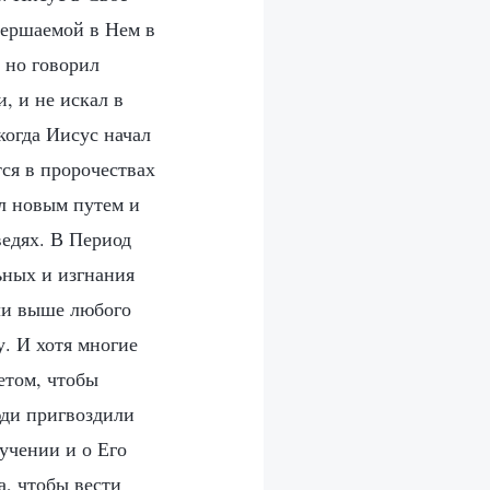
овершаемой в Нем в
 но говорил
, и не искал в
когда Иисус начал
ся в пророчествах
ел новым путем и
ведях. В Период
ьных и изгнания
ыли выше любого
. И хотя многие
етом, чтобы
юди пригвоздили
 учении и о Его
а, чтобы вести