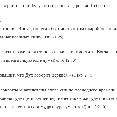
дь вернется, они будут вознесены в Царствие Небесное.
и
отворил Иисус; но, если бы писать о том подробно, то, 
бы написанных книг»
.
(Ин. 21:25)
казать вам; но вы теперь не можете вместить. Когда же
ит вас на всякую истину»
.
(Ин. 16:12-13)
слышит, что Дух говорит церквам»
.
(Откр. 2:7)
 сокрыты и запечатаны слова сии до последнего времени.
влены будут [в искушении]; нечестивые же будут поступа
кто из нечестивых, а мудрые уразумеют»
.
(Дан. 12:9-10)