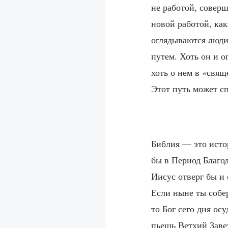
не работой, соверш
новой работой, ка
оглядываются люди
путем. Хоть он и о
хоть о нем в «свящ
Этот путь может сп
Библия — это истор
бы в Период Благод
Иисус отверг бы и 
Если ныне ты собе
то Бог сего дня ос
пьешь Ветхий Заве