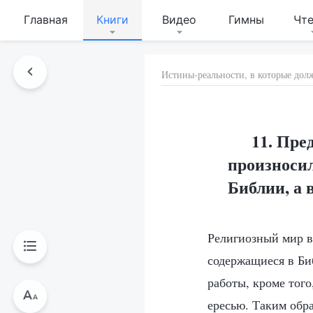
Главная
Книги
Видео
Гимны
Чт
Истины-реальности, в которые дол
11. Пре
произносил
Библии, а 
Религиозный мир ве
содержащиеся в Би
работы, кроме того
ересью. Таким обр