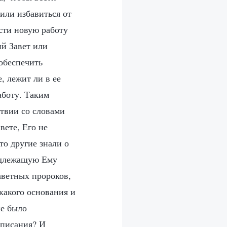
 или избавиться от
сти новую работу
ий Завет или
 обеспечить
, лежит ли в ее
аботу. Таким
ствии со словами
вете, Его не
что другие знали о
надлежащую Ему
аветных пророков,
икакого основания и
не было
дписания? И