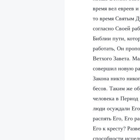
время вел евреев и
то время Святым Д
согласно Своей раб
Библии пути, котор
работать, Он проп
Ветхого Завета. Ма
совершил новую ра
Закона никто нико
бесов. Таким же об
человека в Период
люди осуждали Его
распять Его, Его р
Его к кресту? Разв
способности исцеля