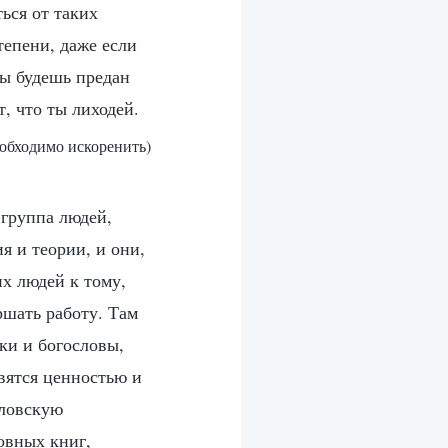
ься от таких
тепени, даже если
ты будешь предан
, что ты лиходей.
еобходимо искоренить)
 группа людей,
я и теории, и они,
их людей к тому,
ршать работу. Там
ки и богословы,
вятся ценностью и
словскую
овных книг,