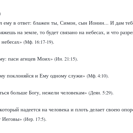
и
л ему в ответ: блажен ты, Симон, сын Ионин... И дам те
вяжешь на земле, то будет связано на небесах, и что разр
а небесах»
.
(Мф. 16:17-19)
ему: паси агнцев Моих»
.
(Ин. 21:15)
ему поклоняйся и Ему одному служи»
.
(Мф. 4:10)
ься больше Богу, нежели человекам»
.
(Деян. 5:29)
который надеется на человека и плоть делает своею опор
от Иеговы»
.
(Иер. 17:5)