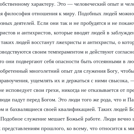
собственному характеру. Это — человеческий опыт и чел
ая философия отношения к миру. Подобных людей можно 
зных деятелей. Если они так и не пробудятся и не покаю
ристов и антихристов, которые вводят людей в заблужде
 таких людей восстанут лжехристы и антихристы, о кото
оводствуются своим темпераментом и действуют согласн
то они подвергают себя опасности быть отсеянными в лю
иобретенный многолетний опыт для служения Богу, чтобы
нравоучения, ущемлять их и держаться с ними свысока, —
 не исповедует свои грехи, никогда не отказывается от п
люди падут перед Богом. Это люди того же рода, что и П
м и бахвалящиеся своей квалификацией. Таких людей Бо
 Подобное служение мешает Божьей работе. Люди вечно 
к представлениям прошлого, ко всему, что относится к 