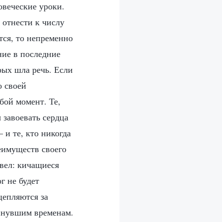
овеческие уроки.
отнести к числу
тся, то непременно
ние в последние
рых шла речь. Если
о своей
бой момент. Те,
 завоевать сердца
 и те, кто никогда
реимуществ своего
авел: кичащиеся
г не будет
цепляются за
минувшим временам.