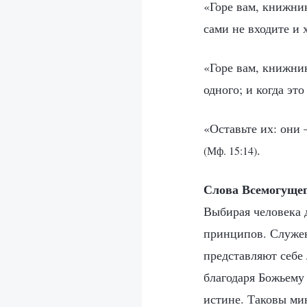
«Горе вам, книжни
сами не входите и
«Горе вам, книжник
одного; и когда эт
«Оставьте их: они 
.
(Мф. 15:14)
Слова Всемогущег
Выбирая человека 
принципов. Служен
представляют себе 
благодаря Божьему 
истине. Таковы мин