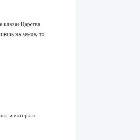
бе ключи Царства
ешишь на земле, то
ою, и которого