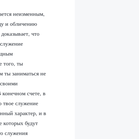
тается неизменным,
уду и обличению
 доказывает, что
 служение
одным
 того, ты
ем ты заниматься не
 своими
 конечном счете, в
о твое служение
енный характер, и в
е которых будут
го служения