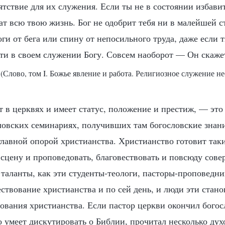
тствие для их служения. Если ты не в состоянии избавит
т всю твою жизнь. Бог не одобрит тебя ни в малейшей с
ги от бега или спину от непосильного труда, даже если 
ти в своем служении Богу. Совсем наоборот — Он скажет
(Слово, том I. Божье явление и работа. Религиозное служение н
т в церквях и имеет статус, положение и престиж, — это
ловских семинариях, получивших там богословские знани
главной опорой христианства. Христианство готовит так
сцену и проповедовать, благовествовать и повсюду сове
 таланты, как эти студенты-теологи, пасторы-проповедни
ствование христианства и по сей день, и люди эти стано
ования христианства. Если пастор церкви окончил бого
 умеет дискутировать о Библии, прочитал несколько дух