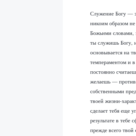
Служение Богу — з
никоим образом не 
Божьими словами, з
ты служишь Богу, 
основывается на т
темпераментом и в
постоянно считаешь
желаешь — противн
собственными пред
твоей жизни-харак
сделает тебя еще у
результате в тебе 
прежде всего твой