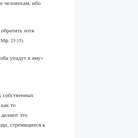
е человекам, ибо
 обратить хотя
.
(Мф. 23:15)
 оба упадут в яму»
х собственных
 как то
 делают это
юди, стремящиеся к