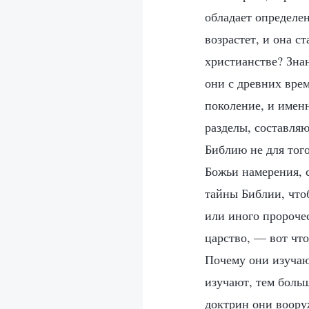
обладает определе
возрастет, и она с
христианстве? Знан
они с древних вре
поколение, и именн
разделы, составля
Библию не для того
Божьи намерения, с
тайны Библии, что
или иного пророче
царство, — вот что
Почему они изучаю
изучают, тем боль
доктрин они воору