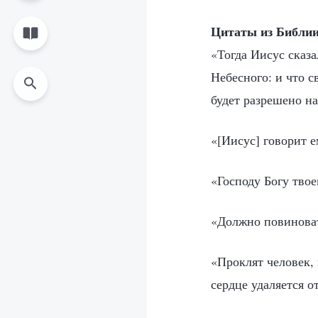
Цитаты из Библи
«Тогда Иисус сказа
Небесного: и что с
будет разрешено н
«[Иисус] говорит 
«Господу Богу тво
«Должно повиноват
«Проклят человек, 
сердце удаляется 