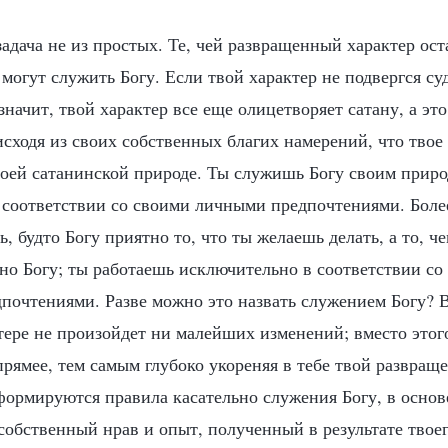
адача не из простых. Те, чей развращенный характер ос
могут служить Богу. Если твой характер не подвергся с
начит, твой характер все еще олицетворяет сатану, а это
исходя из своих собственных благих намерений, что твое
воей сатанинской природе. Ты служишь Богу своим прир
 соответствии со своими личными предпочтениями. Более
, будто Богу приятно то, что ты желаешь делать, а то, ч
о Богу; ты работаешь исключительно в соответствии со
почтениями. Разве можно это назвать служением Богу? В
тере не произойдет ни малейших изменений; вместо этог
прямее, тем самым глубоко укореняя в тебе твой развращ
сформируются правила касательно служения Богу, в основ
 собственный нрав и опыт, полученный в результате твое