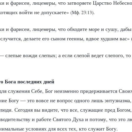
ки и фарисеи, лицемеры, что затворяете Царство Небесно
 хотящих войти не допускаете»
.
(Мф. 23:13)
и и фарисеи, лицемеры, что обходите море и сушу, дабы
о случится, делаете его сыном геенны, вдвое худшим вас»
— слепые вожди слепых; а если слепой ведет слепого, то
о Бога последних дней
для служения Себе, Бог неизменно придерживается Свои
ие Богу — это вовсе не вопрос одного лишь энтузиазма,
люди. Сегодня вы видите, что все, служащие пред Богом,
водительству и работе Святого Духа и потому, что это л
имальные условиях для всех тех, кто служит Богу.