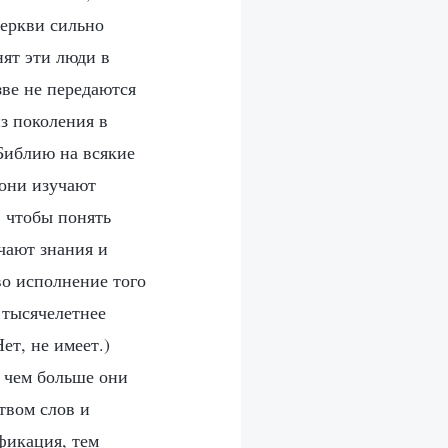
церкви сильно
нят эти люди в
зве не передаются
з поколения в
 Библию на всякие
 они изучают
, чтобы понять
учают знания и
во исполнение того
 тысячелетнее
ет, не имеет.)
о чем больше они
твом слов и
фикация, тем