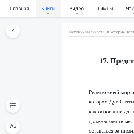
Главная
Книги
Видео
Гимны
Чт
Истины-реальности, в которые дол
17. Предст
Религиозный мир ис
котором Дух Святы
как основание для
должны занять мест
оставаться за ними