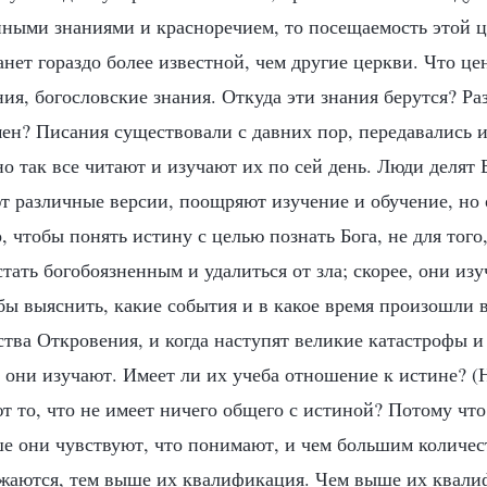
нными знаниями и красноречием, то посещаемость этой 
танет гораздо более известной, чем другие церкви. Что це
ия, богословские знания. Откуда эти знания берутся? Ра
мен? Писания существовали с давних пор, передавались и
о так все читают и изучают их по сей день. Люди делят
ют различные версии, поощряют изучение и обучение, но
, чтобы понять истину с целью познать Бога, не для того
тать богобоязненным и удалиться от зла; скорее, они из
бы выяснить, какие события и в какое время произошли 
ства Откровения, и когда наступят великие катастрофы и
 они изучают. Имеет ли их учеба отношение к истине? (Н
т то, что не имеет ничего общего с истиной? Потому чт
ше они чувствуют, что понимают, и чем большим количес
жаются, тем выше их квалификация. Чем выше их квали