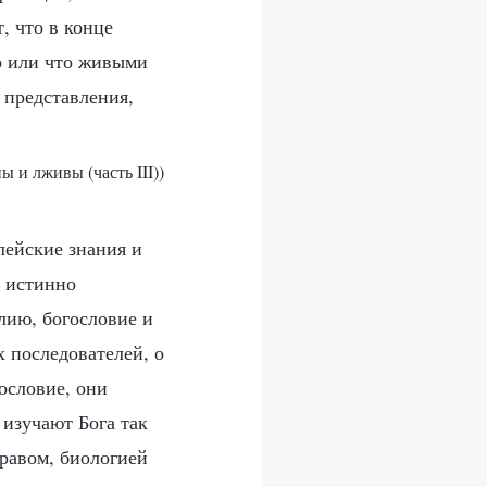
, что в конце
бо или что живыми
 представления,
 и лживы (часть III))
лейские знания и
и истинно
лию, богословие и
 последователей, о
ословие, они
 изучают Бога так
правом, биологией