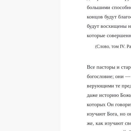
большими способнос
концов будут благо
будут восхищены н
которые совершенн
(Слово, том IV. Р
Все пасторы и ста
богословие; они —
верующими те пред
даже историю Божь
которых Он говори
изучают Бога, но о
же, как изучают св