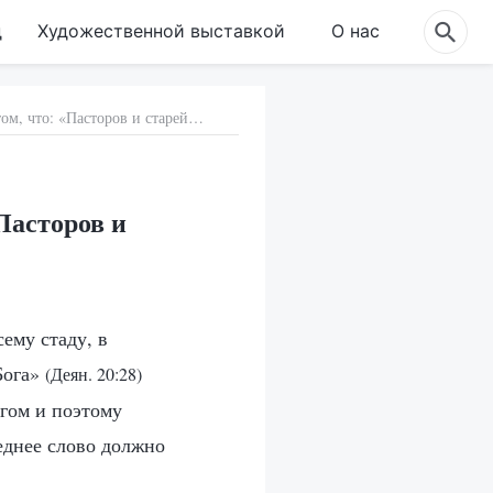
д
Художественной выставкой
О нас
17. Представление религиозного мира о том, что: «Пасторов и старейшин ставит Господь»
«Пасторов и
ему стаду, в
Бога»
(Деян. 20:28)
огом и поэтому
леднее слово должно