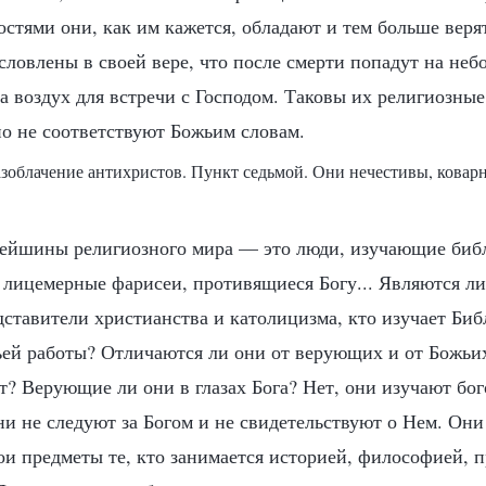
тями они, как им кажется, обладают и тем больше верят
словлены в своей вере, что после смерти попадут на не
а воздух для встречи с Господом. Таковы их религиозные
о не соответствуют Божьим словам.
азоблачение антихристов. Пункт седьмой. Они нечестивы, коварны
рейшины религиозного мира — это люди, изучающие биб
 лицемерные фарисеи, противящиеся Богу... Являются л
ставители христианства и католицизма, кто изучает Биб
ей работы? Отличаются ли они от верующих и от Божьих
т? Верующие ли они в глазах Бога? Нет, они изучают бог
ни не следуют за Богом и не свидетельствуют о Нем. Они
ои предметы те, кто занимается историей, философией, 