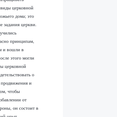
 виды церковной
ожьего дома; это
ые задания церкви.
аучились
ласно принципам,
м и вошли в
осле этого могли
ты церковной
детельствовать о
о продвижения и
том, чтобы
избавлении от
роны, он состоит в
кий опыт