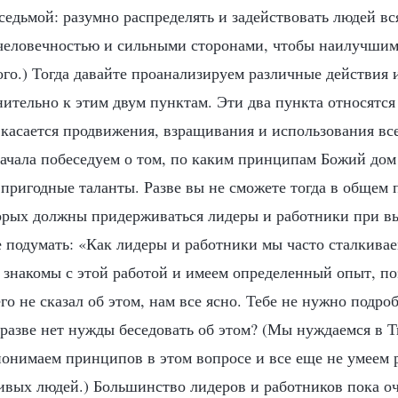
седьмой: разумно распределять и задействовать людей вс
 человечностью и сильными сторонами, чтобы наилучшим
ого.) Тогда давайте проанализируем различные действия 
ительно к этим двум пунктам. Эти два пункта относятся 
 касается продвижения, взращивания и использования вс
начала побеседуем о том, по каким принципам Божий дом
 пригодные таланты. Разве вы не сможете тогда в общем 
орых должны придерживаться лидеры и работники при в
 подумать: «Как лидеры и работники мы часто сталкивае
 знакомы с этой работой и имеем определенный опыт, по
о не сказал об этом, нам все ясно. Тебе не нужно подро
 разве нет нужды беседовать об этом? (Мы нуждаемся в Т
понимаем принципов в этом вопросе и все еще не умеем 
ивых людей.) Большинство лидеров и работников пока оч