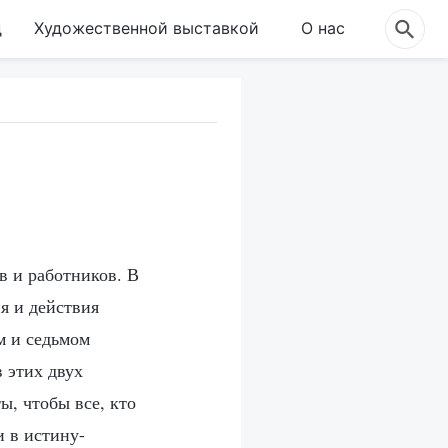
д
Художественной выставкой
О нас
в и работников. В
я и действия
м и седьмом
 этих двух
ы, чтобы все, кто
и в истину-