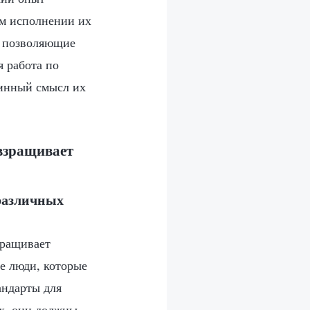
ем исполнении их
, позволяющие
я работа по
тинный смысл их
взращивает
 различных
зращивает
е люди, которые
андарты для
х, они должны