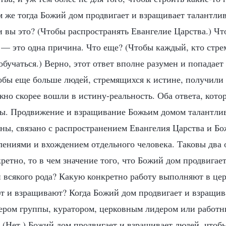
м же тогда Божий дом продвигает и взращивает талантли
и вы это? (Чтобы распространять Евангелие Царства.) Чт
 — это одна причина. Что еще? (Чтобы каждый, кто стрем
бучаться.) Верно, этот ответ вполне разумен и попадает 
тобы еще больше людей, стремящихся к истине, получили
жно скорее вошли в истину-реальность. Оба ответа, кото
ны. Продвижение и взращивание Божьим домом талантли
оны, связано с распространением Евангелия Царства и Бо
лениями и вхождением отдельного человека. Таковы два 
ретно, то в чем значение того, что Божий дом продвигае
 всякого рода? Какую конкретно работу выполняют в цер
т и взращивают? Когда Божий дом продвигает и взращива
дером группы, куратором, церковным лидером или работн
 (Нет.) Божий дом продвигает и взращивает людей, чтоб