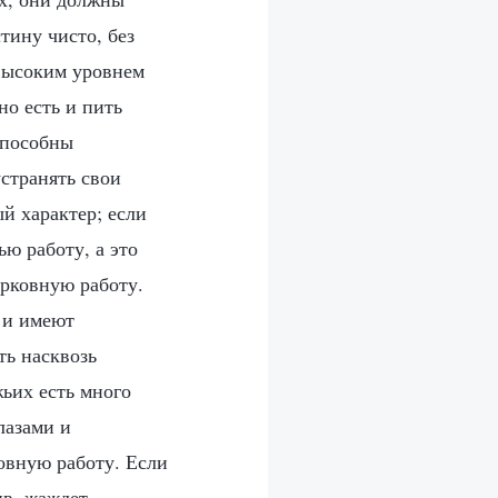
тину чисто, без
высоким уровнем
о есть и пить
способны
устранять свои
й характер; если
ью работу, а это
ерковную работу.
 и имеют
ь насквозь
ьих есть много
лазами и
ковную работу. Если
ив, жаждет