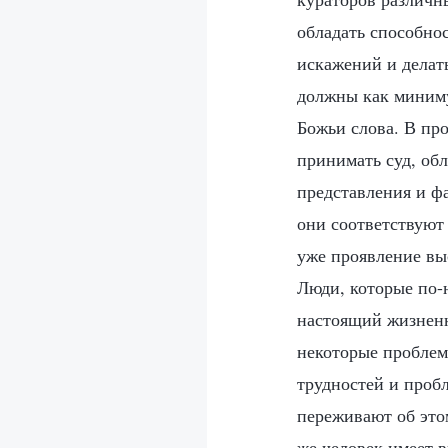
обладать способнос
искажений и делат
должны как миниму
Божьи слова. В пр
принимать суд, обл
представления и ф
они соответствуют 
уже проявление вы
Люди, которые по-
настоящий жизненн
некоторые проблем
трудностей и проб
переживают об этом
же человек имеет в