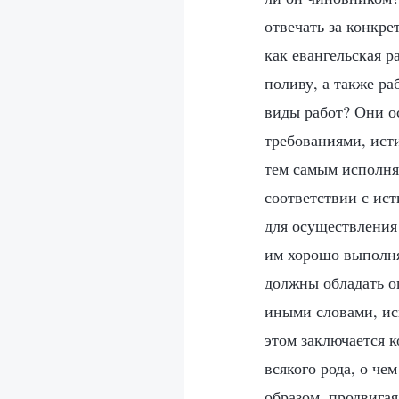
отвечать за конкре
как евангельская р
поливу, а также р
виды работ? Они о
требованиями, ист
тем самым исполня
соответствии с ис
для осуществления
им хорошо выполня
должны обладать оп
иными словами, исп
этом заключается 
всякого рода, о че
образом, продвига