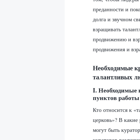
преданности и пок
долга и звучном с
взращивать талантл
продвижению и взр
продвижения и взр
Необходимые кр
талантливых лю
I. Необходимые 
пунктов работы
Кто относится к «
церковь»? В какие
могут быть курато
кураторов различн