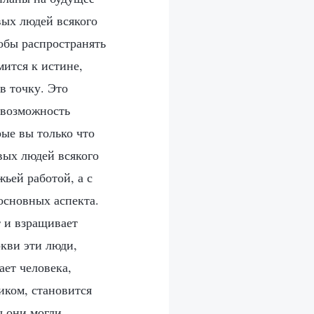
вых людей всякого
обы распространять
ится к истине,
в точку. Это
 возможность
рые вы только что
вых людей всякого
жьей работой, а с
основных аспекта.
т и взращивает
кви эти люди,
ет человека,
иком, становится
ы они могли