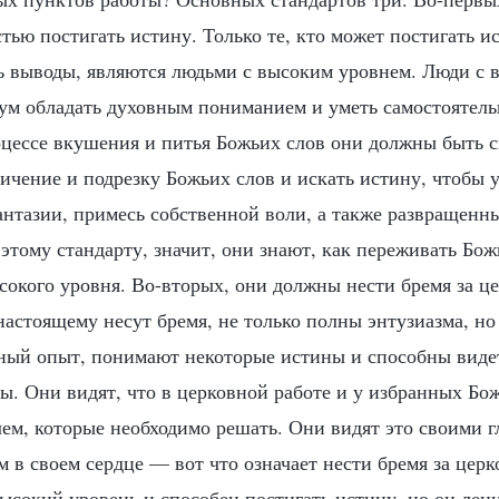
тью постигать истину. Только те, кто может постигать ис
ь выводы, являются людьми с высоким уровнем. Люди с 
м обладать духовным пониманием и уметь самостоятельн
оцессе вкушения и питья Божьих слов они должны быть 
ичение и подрезку Божьих слов и искать истину, чтобы 
антазии, примесь собственной воли, а также развращенны
этому стандарту, значит, они знают, как переживать Бож
сокого уровня. Во-вторых, они должны нести бремя за ц
настоящему несут бремя, не только полны энтузиазма, но
ый опыт, понимают некоторые истины и способны видет
ы. Они видят, что в церковной работе и у избранных Бож
лем, которые необходимо решать. Они видят это своими г
 в своем сердце — вот что означает нести бремя за цер
ысокий уровень и способен постигать истину, но он лен