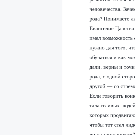
человечества. Заче
рода? Понимаете л
Евангелие Царства
имел возможность о
нужно для того, ч
обучаться и как мо
дали, верны и точ
рода, с одной стор
другой — со стрем
Если говорить конк
талантливых людей
которых продвигаю
чтобы тот стал ли
ли он чиновником?