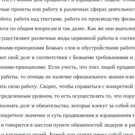
тные проекты или работу в различных сферах деятельнос
абота, работа над текстами, работа по производству филь
абота по общим вопросам и так далее. Как же они выполн
существляют различные виды церковной работы в соотв
инами-принципами Божьих слов и обустройствами работы
ют свой долг в соответствии с Божьими требованиями и 
тинами-принципами. Если учесть, что этих людей продви
 работы, то отнюдь не наличие официального звания или 
ть свою работу. Скорее, чтобы справиться с конкретной 
ределенным уровнем, то есть осуществлять то, что пору
олнять долг и обязательства, которые влекут за собой о
конкретное значение и суть продвижения и взращивания 
м и говорится в шестом пункте обязанностей лидеров и р
я и взращивая людей, Божий дом ставит перед собой цель