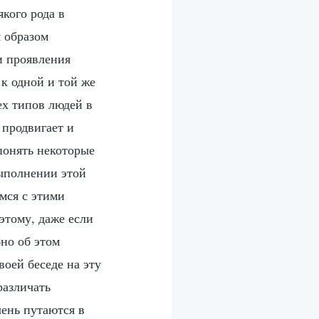
якого рода в
 образом
и проявления
к одной и той же
ех типов людей в
 продвигает и
понять некоторые
ыполнении этой
мся с этими
этому, даже если
бно об этом
воей беседе на эту
различать
ень путаются в