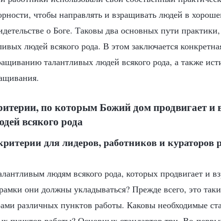
орности, чтобы направлять и взращивать людей в хорош
видетельстве о Боге. Таковы два основных пути практики
ивых людей всякого рода. В этом заключается конкретна
ащиванию талантливых людей всякого рода, а также ис
ащивания.
итерии, по которым Божий дом продвигает и 
дей всякого рода
критерии для лидеров, работников и кураторов
талантливым людям всякого рода, которых продвигает и в
 рамки они должны укладываться? Прежде всего, это таки
рами различных пунктов работы. Каковы необходимые ст
ых пунктов работы? Основных стандартов три. Во-первы