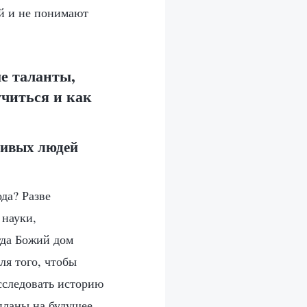
ей и не понимают
е таланты,
учиться и как
ливых людей
да? Разве
 науки,
гда Божий дом
ля того, чтобы
сследовать историю
 планы на будущее