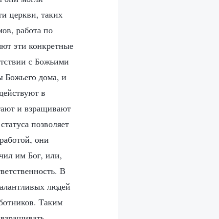
ти церкви, таких
мов, работа по
яют эти конкретные
етствии с Божьими
 Божьего дома, и
действуют в
гают и взращивают
статуса позволяет
работой, они
чил им Бог, или,
тветственность. В
талантливых людей
аботников. Таким
 взращивать