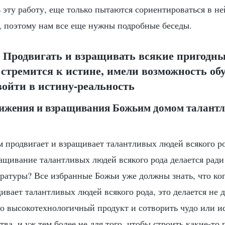
 эту работу, еще только пытаются сориентироваться в н
 поэтому нам все еще нужны подробные беседы.
 Продвигать и взращивать всякие пригодны
 стремится к истине, имели возможность об
войти в истину-реальность
вижения и взращивания Божьим домом талант
м продвигает и взращивает талантливых людей всякого ро
ащивание талантливых людей всякого рода делается ради
ературы? Все избранные Божьи уже должны знать, что ко
ивает талантливых людей всякого рода, это делается не д
то высокотехнологичный продукт и сотворить чудо или и
тва, и уж тем более не для того, чтобы строить какие-то