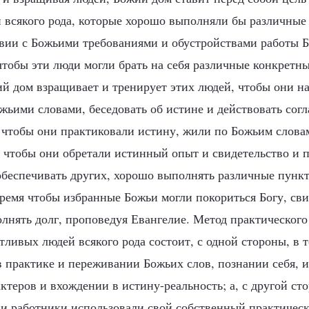
 всякого рода, которые хорошо выполняли бы различные
твии с Божьими требованиями и обустройствами работы Б
 чтобы эти люди могли брать на себя различные конкретн
ий дом взращивает и тренирует этих людей, чтобы они н
жьими словами, беседовать об истине и действовать сог
, чтобы они практиковали истину, жили по Божьим слова
, чтобы они обретали истинный опыт и свидетельство и п
 обеспечивать других, хорошо выполнять различные пунк
время чтобы избранные Божьи могли покориться Богу, сви
олнять долг, проповедуя Евангелие. Метод практическог
ливых людей всякого рода состоит, с одной стороны, в 
в практике и переживании Божьих слов, познании себя, 
теров и вхождении в истину-реальность; а, с другой сто
 и работники использовали свой собственный практичес