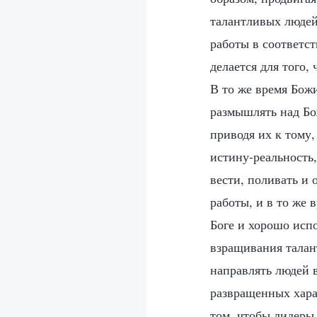
талантливых людей
работы в соответс
делается для того,
В то же время Бож
размышлять над Бо
приводя их к тому
истину-реальность
вести, поливать и
работы, и в то же 
Боге и хорошо исп
взращивания талант
направлять людей 
развращенных харак
том, чтобы лидеры