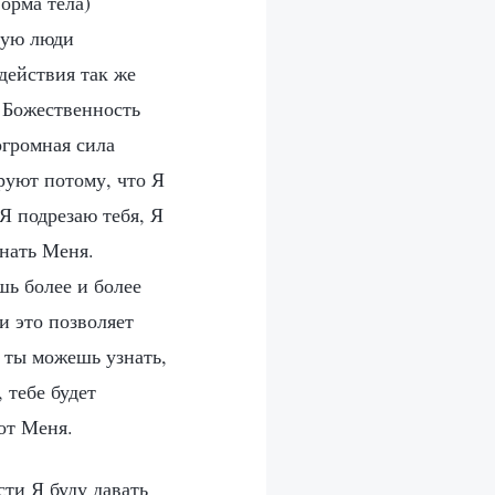
орма тела)
орую люди
действия так же
 Божественность
огромная сила
еруют потому, что Я
Я подрезаю тебя, Я
знать Меня.
шь более и более
и это позволяет
о ты можешь узнать,
 тебе будет
 от Меня.
ти Я буду давать