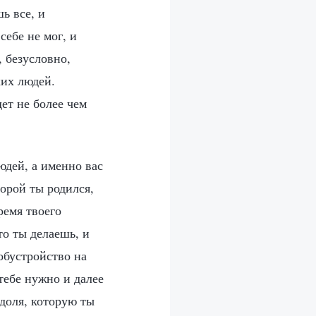
ь все, и
себе не мог, и
, безусловно,
ких людей.
ет не более чем
юдей, а именно вас
торой ты родился,
ремя твоего
о ты делаешь, и
обустройство на
тебе нужно и далее
 доля, которую ты