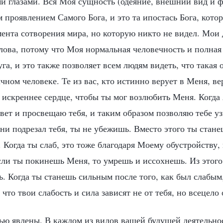
и глазами. Вся Моя сущность (одеяние, внешний вид и ф
 проявлением Самого Бога, и это та ипостась Бога, кот
мента сотворения мира, но которую никто не видел. Мои 
лова, потому что Моя нормальная человечность и полная
га, и это также позволяет всем людям видеть, что такая 
чном человеке. Те из вас, кто истинно верует в Меня, в
 искреннее сердце, чтобы ты мог возлюбить Меня. Когда 
вет и просвещаю тебя, и таким образом позволяю тебе у
ни подрезал тебя, ты не убежишь. Вместо этого ты стане
Когда ты слаб, это тоже благодаря Моему обустройству, 
если ты покинешь Меня, то умрешь и иссохнешь. Из этог
. Когда ты станешь сильным после того, как был слабым,
 что твои слабость и сила зависят не от тебя, но всецело
ью явлены. В каждом из видов вашей будущей деятельнос