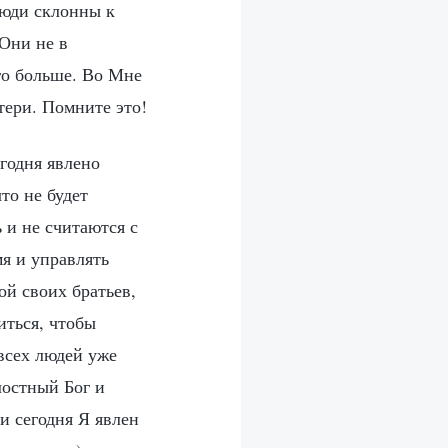
люди склонны к
Они не в
го больше. Во Мне
тери. Помните это!
егодня явлено
то не будет
 и не считаются с
мя и управлять
ой своих братьев,
иться, чтобы
 всех людей уже
лостный Бог и
и сегодня Я явлен