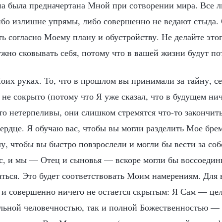
на была предначертана Мной при сотворении мира. Все 
ибо излишне упрямы, либо совершенно не ведают стыда. 
ть согласно Моему плану и обустройству. Не делайте это
ужно сковывать себя, потому что в вашей жизни будут по
Моих руках. То, что в прошлом вы принимали за тайну, с
 не сокрыто (потому что Я уже сказал, что в будущем нич
о нетерпеливы, они слишком стремятся что-то закончить
сердце. Я обучаю вас, чтобы вы могли разделить Мое бре
, чтобы вы быстро повзрослели и могли бы вести за соб
с, и мы — Отец и сыновья — вскоре могли бы воссоедин
аться. Это будет соответствовать Моим намерениям. Для
, и совершенно ничего не остается скрытым: Я Сам — це
льной человечностью, так и полной Божественностью — 