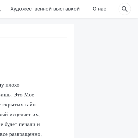
д
Художественной выставкой
О нас
ду плохо
еришь. Это Мое
у скрытых тайн
рый исцеляет их,
е будет печали и
 все развращенно,