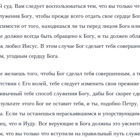
 суд. Вам следует воспользоваться тем, что вы только ч
ужения Богу, чтобы прежде всего отдать свое сердце Бог
симости от того, находишься ли ты перед лицом Бога ил
це должно всегда быть обращено к Богу, и ты должен об
ак любил Иисус. В этом случае Бог сделает тебя соверш
м, угодным сердцу Бога.
е желаешь того, чтобы Бог сделал тебя совершенным, а 
тствии с Его волей, тебе следует изменить свои прежние 
ивычный тебе способ служения Богу, дабы Бог скорее сде
ультате этого Бог не оставит тебя, и ты, подобно Петру,
а. Если ты останешься нераскаявшимся и упорствующим в
ец, что и Иуду. Все верующие в Бога должны это уяснить
м, что вы только что вступили на правильный путь служ