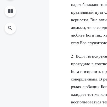
падет безжалостный
правильный путь сл
верности. Вне зави
людьми, твое серд
любить Бога так, к
стал Его служителе
2 Если ты искренн
проходило в соотве
Бога и изменить пр
совершенным. В рез
рядах любящих Бог
ожидает тот же кон
воспользоваться те