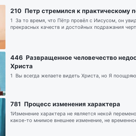
210 Петр стремился к практическому п
1 За то время, что Пётр провёл с Иисусом, он уви
прекрасных качеств и достойных подражания черт х
446 Развращенное человечество недос
Христа
1 Вы всегда желаете видеть Христа, но Я поощряю
подобного самовозвеличивания. Каждый может увид
781 Процесс изменения характера
1Изменение характера не является некой перемено
какое-то мнимое внешнее изменение, не временное