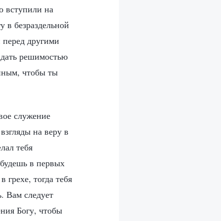
то вступили на
у в безраздельной
и перед другими
ладать решимостью
енным, чтобы ты
твое служение
взгляды на веру в
лал тебя
 будешь в первых
 грехе, тогда тебя
. Вам следует
ения Богу, чтобы