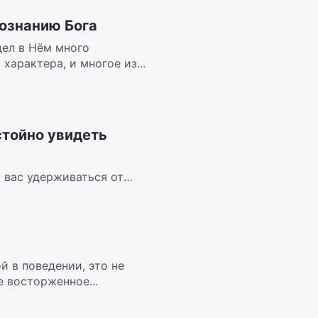
ознанию Бога
дел в Нём много
арактера, и многое из...
тойно увидеть
 вас удерживаться от
еть Христа, но Я...
й в поведении, это не
 восторженное...