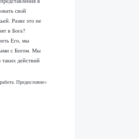
 представления в
зовать свой
ей. Разве это не
ят в Бога?
реть Его, мы
мыми с Богом. Мы
 таких действий
 работа. Предисловие»