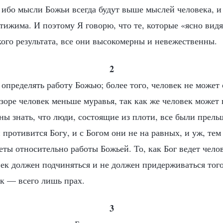
, ибо мысли Божьи всегда будут выше мыслей человека, и
тижима. И поэтому Я говорю, что те, которые «ясно видят
ого результата, все они высокомерны и невежественны.
2
определять работу Божью; более того, человек не может 
зоре человек меньше муравья, так как же человек может 
ны знать, что люди, состоящие из плоти, все были прел
и противится Богу, и с Богом они не на равных, и уж, тем
еты относительно работы Божьей. То, как Бог ведет челов
век должен подчиняться и не должен придерживаться тог
ек — всего лишь прах.
3