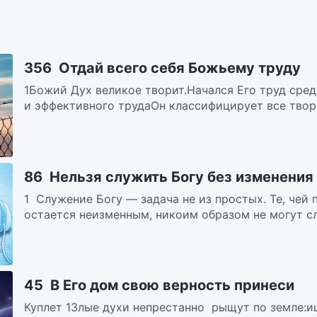
356 Отдай всего себя Божьему труду
1Божий Дух великое творит.Начался Его труд сре
и эффективного трудаОн классифицирует все творе
86 Нельзя служить Богу без изменения
1 Служение Богу — задача не из простых. Те, чей
остается неизменным, никоим образом не могут слу
45 В Его дом свою верность принеси
Куплет 1Злые духи непрестанно рыщут по земле:ищ