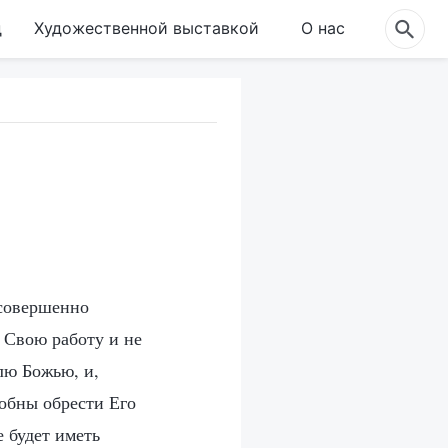
д
Художественной выставкой
О нас
 совершенно
 Свою работу и не
олю Божью, и,
собны обрести Его
е будет иметь