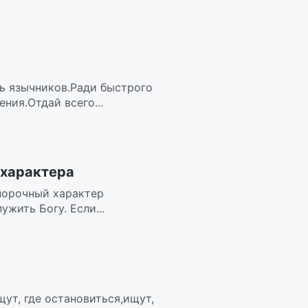
дь язычников.Ради быстрого
ния.Отдай всего...
 характера
 порочный характер
жить Богу. Если...
ут, где остановиться,ищут,