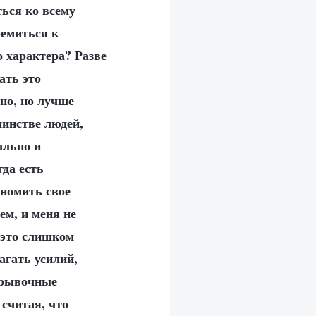
ться ко всему
ремиться к
 характера? Разве
ать это
но, но лучше
шинстве людей,
ально и
гда есть
ономить свое
ем, и меня не
 это слишком
агать усилий,
трывочные
 считая, что