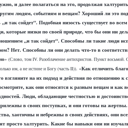
нужно, и далее полагаться на это, продолжая халтурить
 другим людям, событиям и вещам? Хороший ли это под
 „и так сойдет“. Подобная низость существует во все
и, которые низки по своей природе, что бы они ни де
тношением „и так сойдет“. Способны ли такие люди ис
ом? Нет. Способны ли они делать что-то в соответст
но
»
(Слово, том IV. Разоблачение антихристов. Пункт восьмой. 
Как отличить благ
. «
лько им, а не истине и Богу (часть II))
о взгляните на их подход и действия по отношению к 
осмотрите, как они относятся к разным вещам и как в
удностей. Люди, обладающие честностью и достоинств
прилежны в своих поступках, и они готовы на жертвы
ства, хаотичны и небрежны в своих действиях, они все
тят просто халтурить. Какие бы навыки они ни изучал