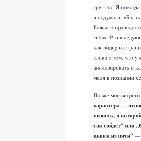
грустно. Я никогда
я подумала: «Бог 
Божьего праведного
себя». В последующ
как лидер отстрани
слова о том, что у
анализировать и ка
меня в познании се
Позже мне встрети
характера — относ
низость, о которо
так сойдет“ или „
шанса из пяти“ —