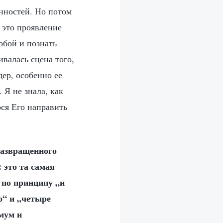
анностей. Но потом
 это проявление
обой и познать
ивалась сцена того,
дер, особенно ее
 Я не знала, как
ося Его направить
развращенного
 это та самая
т по принципу „и
о“ и „четыре
мум и