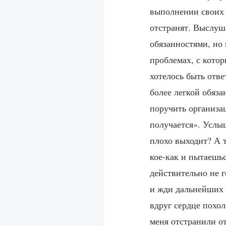
выполнении своих о
отстранят. Выслуша
обязанностями, но 
проблемах, с кото
хотелось быть отве
более легкой обяза
поручить организа
получается». Услыш
плохо выходит? А 
кое-как и пытаешьс
действительно не 
и жди дальнейших р
вдруг сердце похол
меня отстранили от