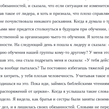
бязанностей, и сказала, что если ситуация не изменится
в такое от лидера, я хоть и признала, что плохо справля
не почувствовала никакого раскаяния. Когда я думала о т
рыми мне придется столкнуться в будущем при обучении,
тственной за организацию чьего-то обучения. Я хотела пе
нности. На следующий день я пошла к лидеру и сказала:
цию обучения нашей группы кому-то другому? У меня эт
ав это, она стала подрезать меня и сказала: «У тебя дей
ты вообще пыталась? Ты постоянно избегаешь тяжелой р
я хитрить, у тебя плохая человечность. Учитывая такое 
годишься на это. Пока иди, займись библейскими чтения
аспоряжений от церкви». Когда я услышала такие слова 
одело. Я видела, как братья и сестры были заняты своим
 дел, и я лишилась своих обязанностей. Словами не пере