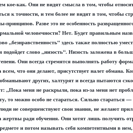
ем кое-как. Они не видят смысла в том, чтобы относи
ться к точности, и тем более не видят в том, чтобы ст
ы-принципов. Разве это не особенность развращенного
ормальной человечности? Нет. Будет правильным назв
ово „безнравственность“ здесь также полностью умест
я подойдет слово „низость“. Низость заложена в боль
тепени. Они всегда стремятся выполнять работу форм
а всем, что они делают, присутствует налет обмана. Ко
 обманывают других, халтурят и всегда пытаются сэк
: „Пока меня не раскрыли, пока из-за меня нет пробл
ту, то можно особо не стараться. Сильно стараться —
люди не совершенствуют свои знания, не желают прил
на жертвы ради обучения. Они хотят лишь получить о
редмете и потом называть себя компетентными в нем,