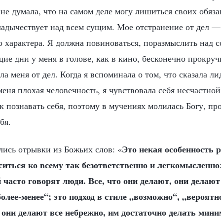
 не думала, что на самом деле могу лишиться своих обяз
владычествует над всем сущим. Мое отстранение от дел —
 характера. Я должна повиноваться, поразмыслить над с
ие дни у меня в голове, как в кино, бесконечно прокруч
ла меня от дел. Когда я вспоминала о том, что сказала ли
 меня плохая человечность, я чувствовала себя несчастной.
к познавать себя, поэтому в мучениях молилась Богу, пр
бя.
Это некая особенность 
лись отрывки из Божьих слов: «
иться ко всему так безответственно и легкомысленно:
й часто говорят люди. Все, что они делают, они делаю
более-менее“; это подход в стиле „возможно“, „вероятн
 они делают все небрежно, им достаточно делать мини