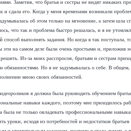
ями. Заметив, что братья и сестры не видят никаких про
ак и сдала его. Когда у меня временами возникали пробл
задумывалась об этом только на мгновение, а затем шла 
лось, что так и проблема быстро решалась, и я не утомлял
й способ выполнять задания. Но когда я так поступала, то
ы эти на самом деле были очень простыми и, приложив н
 решить. Из-за моих расспросов, братьям и сестрам прих
и обязанностями. Но я не задумывалась о себе. В общем,
полнении мною своих обязанностей.
идеороликов я должна была руководить обучением братье
ональные навыки каждого, поэтому мне приходилось раб
а была не только овладевать профессиональными навыка
ть уроки, исходя из потребностей и недостатков братьев 
ым и утомительным заданием, поэтому я стала думать о т