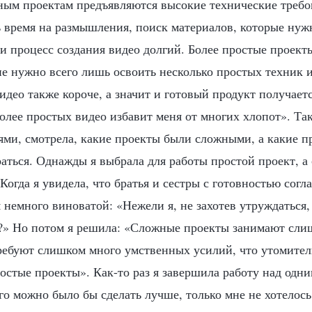
ным проектам предъявляются высокие технические требо
ь время на размышления, поиск материалов, которые нуж
и процесс создания видео долгий. Более простые проект
не нужно всего лишь освоить несколько простых техник и
идео также короче, а значит и готовый продукт получает
олее простых видео избавит меня от многих хлопот». Так
ями, смотрела, какие проекты были сложными, а какие п
раться. Однажды я выбрала для работы простой проект, а
Когда я увидела, что братья и сестры с готовностью согла
 немного виноватой: «Нежели я, не захотев утруждаться,
?» Но потом я решила: «Сложные проекты занимают сли
требуют слишком много умственных усилий, что утомител
стые проекты». Как-то раз я завершила работу над одни
его можно было бы сделать лучше, только мне не хотелось