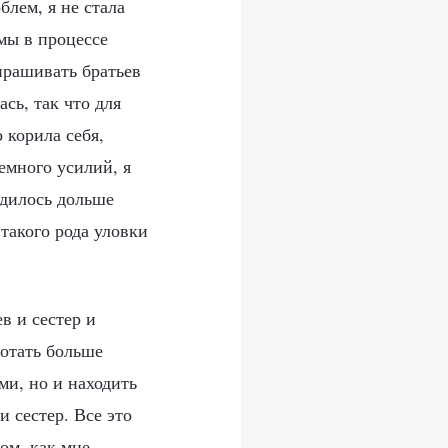
блем, я не стала
емы в процессе
спрашивать братьев
ась, так что для
 корила себя,
емного усилий, я
одилось дольше
 такого рода уловки
в и сестер и
отать больше
ми, но и находить
и сестер. Все это
ом, как мне