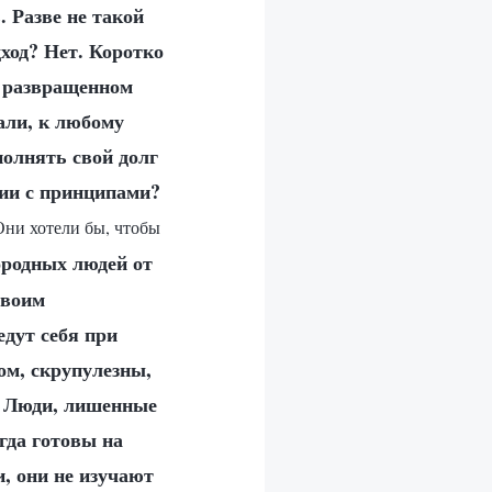
. Разве не такой
ход? Нет. Коротко
м развращенном
лали, к любому
полнять свой долг
вии с принципами?
Они хотели бы, чтобы
ородных людей от
своим
едут себя при
ом, скрупулезны,
. Люди, лишенные
гда готовы на
и, они не изучают