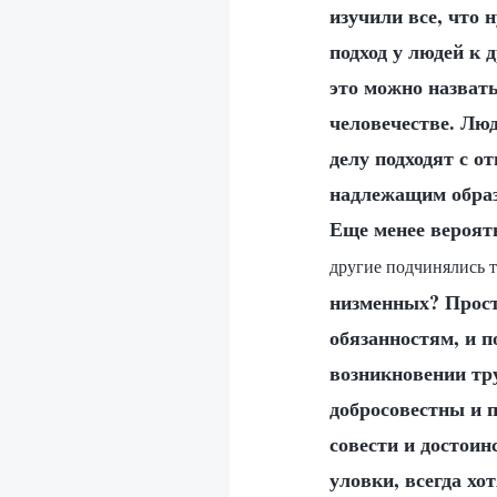
изучили все, что 
подход у людей к
это можно назвать
человечестве. Люд
делу подходят с о
надлежащим образ
Еще менее вероят
другие подчинялись то
низменных? Прост
обязанностям, и п
возникновении тр
добросовестны и 
совести и достоин
уловки, всегда хо