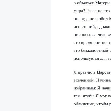
в объятьях Матери
мира? Разве не эт
никогда не любил 
испытаний, однако
ниспосылал человеч
это время они не и
это безжалостный 
используется для т
Я правлю в Царстве
вселенной. Начиная
избранным; Я начн
тем, чтобы Я мог 
обличение, чтобы р