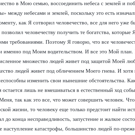
чество в Мою семью, воссоединить небеса с землей и по
ы» между небесами и землей, поскольку это есть изнача
менту, как Я сотворил человечество, все для него уже 
позволил человечеству получить те богатства, которые Я
ими требованиями. Поэтому Я говорю, что все человечес
 именно под Моим водительством. И все это Мой план. 
численное множество людей живет под защитой Моей люб
ество людей живет под обличением Моего гнева. И хотя 
неспособны изменить свои нынешние обстоятельства. Ка
м остается лишь не вмешиваться в естественный ход собы
Меня, так как это все, что может совершить человек. Что
еской жизни, то человеку еще только предстоит найти ис
л до конца несправедливость, запустение и жалкое сост
не наступление катастрофы, большинство людей по-преж