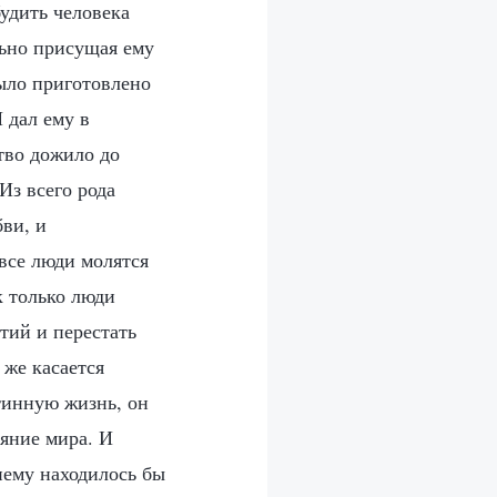
будить человека
льно присущая ему
было приготовлено
 дал ему в
тво дожило до
Из всего рода
ви, и
все люди молятся
к только люди
тий и перестать
 же касается
тинную жизнь, он
ояние мира. И
нему находилось бы