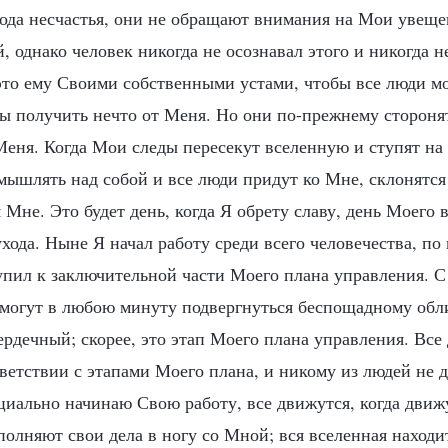
хода несчастья, они не обращают внимания на Мои увеще
, однако человек никогда не осознавал этого и никогда н
это ему Своими собственными устами, чтобы все люди мо
ы получить нечто от Меня. Но они по-прежнему стороня
еня. Когда Мои следы пересекут вселенную и ступят на 
змышлять над собой и все люди придут ко Мне, склонятс
 Мне. Это будет день, когда Я обрету славу, день Моего 
хода. Ныне Я начал работу среди всего человечества, по
пил к заключительной части Моего плана управления. С
могут в любою минуту подвергнуться беспощадному обл
ердечный; скорее, это этап Моего плана управления. Все
ветствии с этапами Моего плана, и никому из людей не 
циально начинаю Свою работу, все движутся, когда движ
олняют свои дела в ногу со Мной; вся вселенная находи