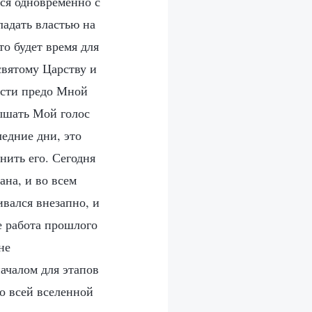
ься одновременно с
ладать властью на
то будет время для
святому Царству и
ости предо Мной
ышать Мой голос
едние дни, это
нить его. Сегодня
ана, и во всем
ивался внезапно, и
ве работа прошлого
не
ачалом для этапов
о всей вселенной