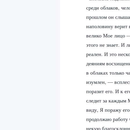
среди облаков, чел
прошлом он слышал
наполовину верит в
велико Мое лицо —
этого не знает. И 
реален. И это неск
деяниям восхищени
в облаках только ч
изумлен, — всплес
поразит его. И к 
следит за каждым 
виду, Я поражу его
продолжаю работу 
некую благосклонн