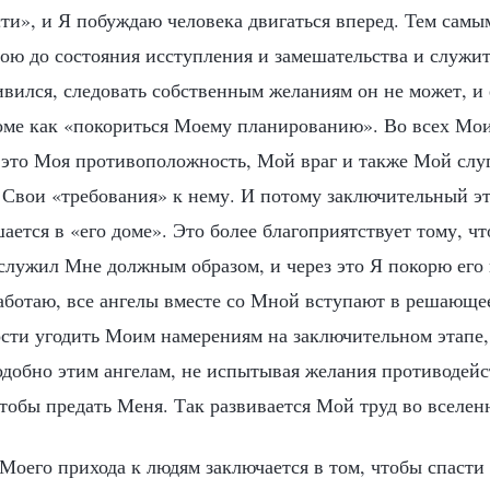
сти», и Я побуждаю человека двигаться вперед. Тем сам
ою до состояния исступления и замешательства и служит
вился, следовать собственным желаниям он не может, и 
роме как «покориться Моему планированию». Во всех Мо
это Моя противоположность, Мой враг и также Мой слуг
л Свои «требования» к нему. И потому заключительный э
ается в «его доме». Это более благоприятствует тому, ч
служил Мне должным образом, и через это Я покорю его
работаю, все ангелы вместе со Мной вступают в решающе
ти угодить Моим намерениям на заключительном этапе,
добно этим ангелам, не испытывая желания противодейс
тобы предать Меня. Так развивается Мой труд во вселен
Моего прихода к людям заключается в том, чтобы спасти 