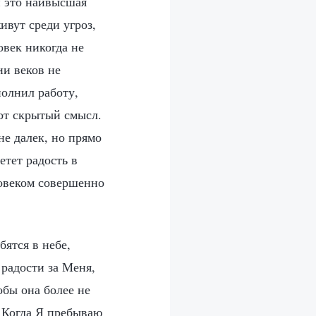
и это наивысшая
ивут среди угроз,
век никогда не
ии веков не
олнил работу,
вот скрытый смысл.
не далек, но прямо
етет радость в
ловеком совершенно
бятся в небе,
радости за Меня,
обы она более не
. Когда Я пребываю