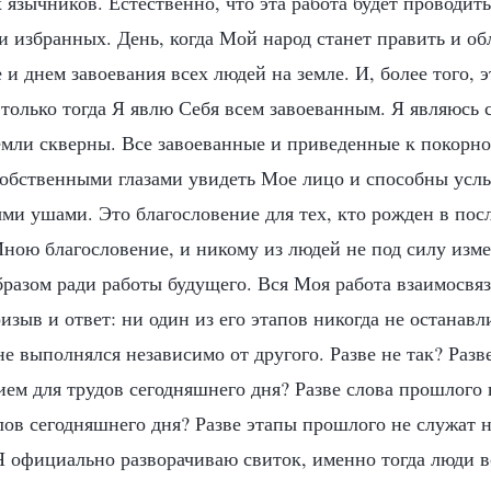
 язычников. Естественно, что эта работа будет проводит
 избранных. День, когда Мой народ станет править и об
е и днем завоевания всех людей на земле. И, более того, э
только тогда Я явлю Себя всем завоеванным. Я являюсь 
емли скверны. Все завоеванные и приведенные к покорн
обственными глазами увидеть Мое лицо и способны усл
ми ушами. Это благословение для тех, кто рожден в посл
ною благословение, и никому из людей не под силу изме
разом ради работы будущего. Вся Моя работа взаимосвяз
изыв и ответ: ни один из его этапов никогда не останавл
не выполнялся независимо от другого. Разве не так? Раз
ием для трудов сегодняшнего дня? Разве слова прошлого 
лов сегодняшнего дня? Разве этапы прошлого не служат н
 официально разворачиваю свиток, именно тогда люди в