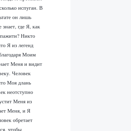
сколько испуган. В
ьтате он лишь
знает, где Я, как
е пажити? Никто
то Я из легенд
 благодаря Моим
знает Меня и видит
веку. Человек
что Моя длань
век неотступно
устит Меня из
ает Меня, и Я
овек обретает
ся, чтобы