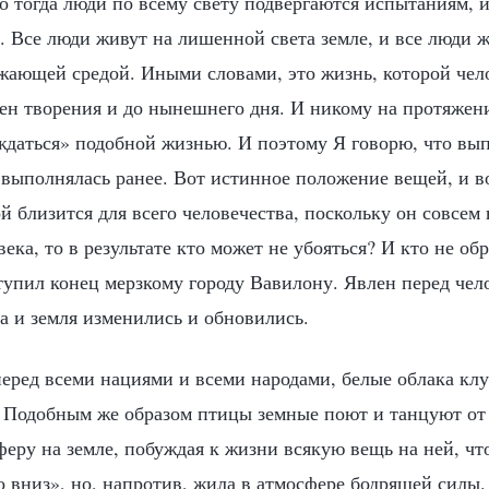
о тогда люди по всему свету подвергаются испытаниям, 
 Все люди живут на лишенной света земле, и все люди ж
жающей средой. Иными словами, это жизнь, которой чело
ен творения и до нынешнего дня. И никому на протяжен
ждаться» подобной жизнью. И поэтому Я говорю, что вып
е выполнялась ранее. Вот истинное положение вещей, и 
 близится для всего человечества, поскольку он совсем 
века, то в результате кто может не убояться? И кто не обр
тупил конец мерзкому городу Вавилону. Явлен перед че
а и земля изменились и обновились.
еред всеми нациями и всеми народами, белые облака клу
 Подобным же образом птицы земные поют и танцуют от 
еру на земле, побуждая к жизни всякую вещь на ней, чт
о вниз», но, напротив, жила в атмосфере бодрящей силы