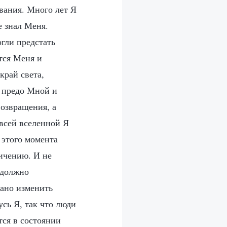
вания. Много лет Я
е знал Меня.
гли предстать
тся Меня и
край света,
я предо Мной и
возвращения, а
 всей вселенной Я
 этого момента
ичению. И не
 должно
дано изменить
усь Я, так что люди
тся в состоянии