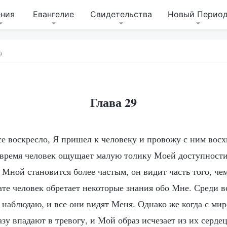
ения
Евангелие
Свидетельства
Новый Перио
9
Глава 29
все воскресло, Я пришел к человеку и провожу с ним вос
о время человек ощущает малую толику Моей доступности
 Мной становится более частым, он видит часть того, че
тате человек обретает некоторые знания обо Мне. Среди 
 наблюдаю, и все они видят Меня. Однако же когда с мир
азу впадают в тревогу, и Мой образ исчезает из их серде