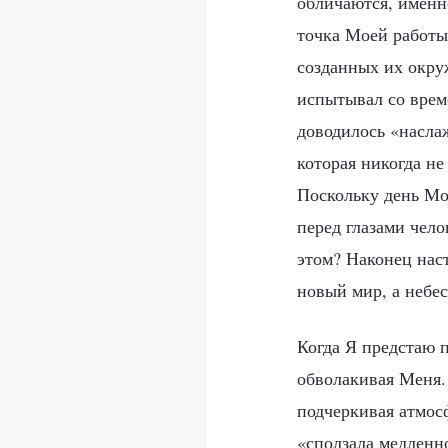
обличаются, именн
точка Моей работы.
созданных их окру
испытывал со врем
доводилось «насла
которая никогда н
Поскольку день Мой
перед глазами чело
этом? Наконец нас
новый мир, а небес
Когда Я предстаю п
обволакивая Меня.
подчеркивая атмосф
«сползала медленн