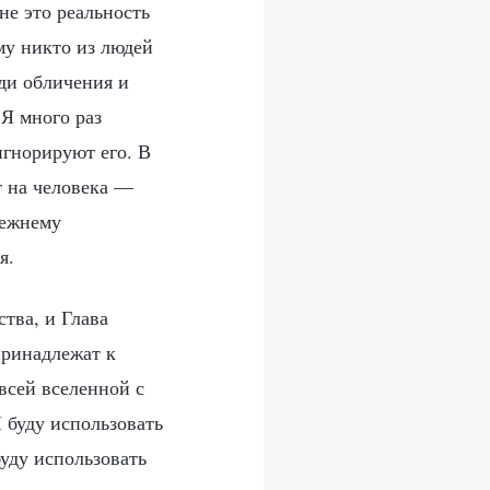
не это реальность
му никто из людей
ди обличения и
Я много раз
игнорируют его. В
т на человека —
режнему
я.
ства, и Глава
принадлежат к
всей вселенной с
 буду использовать
буду использовать