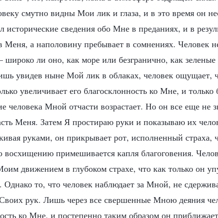
овеку смутно видны Мои лик и глаза, и в это время он не
 исторические сведения обо Мне в преданиях, и в резул
 Меня, а наполовину пребывает в сомнениях. Человек не 
 широко ли оно, как море или безгранично, как зелены
лишь увидев ныне Мой лик в облаках, человек ощущает, ч
олько увеличивает его благосклонность ко Мне, и только
е человека Мной отчасти возрастает. Но он все еще не 
асть Меня. Затем Я простираю руки и показываю их чело
кивая руками, он прикрывает рот, исполненный страха, 
его восхищению примешивается капля благоговения. Чело
Моим движением в глубоком страхе, что как только он уп
. Однако то, что человек наблюдает за Мной, не сдержив
Своих рук. Лишь через все свершенные Мною деяния чел
ость ко Мне, и постепенно таким образом он приближает