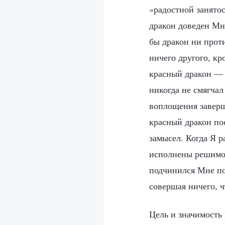
«радостной занято
дракон доведен Мн
бы дракон ни проти
ничего другого, к
красный дракон — 
никогда не смягча
воплощения заверш
красный дракон по
замысел. Когда Я 
исполнены решимос
подчинился Мне по
совершая ничего, ч
Цель и значимость 