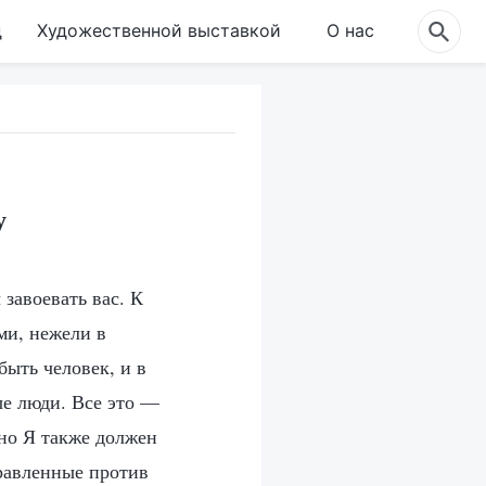
д
Художественной выставкой
О нас
у
завоевать вас. К
ми, нежели в
ыть человек, и в
е люди. Все это —
 но Я также должен
правленные против