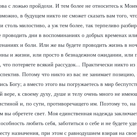
ова с ложью пройдохи. И тем более не относитесь к Мои
зможно, в будущем никто не сможет сказать вам того, чт
ми столь милостиво, а уж тем более, так терпеливо разбир
е проводить дни в воспоминаниях о добрых временах или
енаниях и боли. Или же вы будете проводить жизнь в ноч
ины и жизни, или просто в безнадежном ожидании, или п
 что потеряете всякий рассудок... Практически никто из
спектив. Потому что никто из вас не занимает позицию,
сь Богу; а вместо этого вы погружаетесь в мир беспутств
й вере, к своему духу, душе и телу очень много не имею
истиной и, по сути, противоречащего им. Поэтому то, на
ом вы обретете свет. Моя единственная надежда заключает
особность любить себя, заботиться о себе и не будете уде
есту назначения, при этом с равнодушием взирая на свое