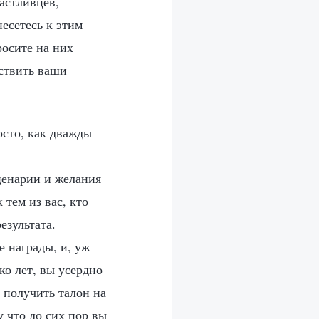
астливцев,
есетесь к этим
росите на них
ствить ваши
осто, как дважды
ценарии и желания
 тем из вас, кто
езультата.
е награды, и, уж
ко лет, вы усердно
 получить талон на
у что до сих пор вы