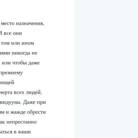
 место назначения,
И все они
в том или ином
лями никогда не
а или чтобы даже
-прежнему
вающей
черта всех людей,
ивидуума. Даже при
м и жажде обрести
как непрестанно
аться в ваши