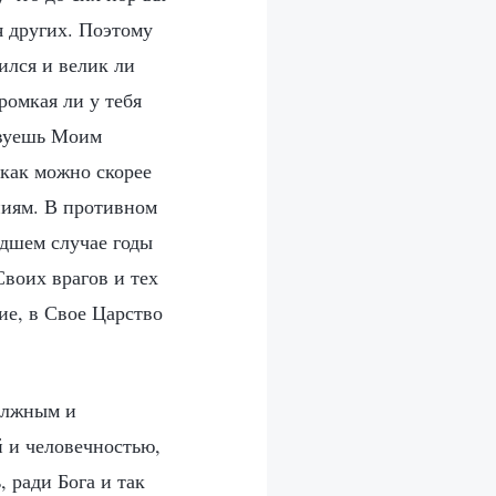
я других. Поэтому
ился и велик ли
ромкая ли у тебя
твуешь Моим
 как можно скорее
ниям. В противном
удшем случае годы
воих врагов и тех
ие, в Свое Царство
должным и
й и человечностью,
 ради Бога и так