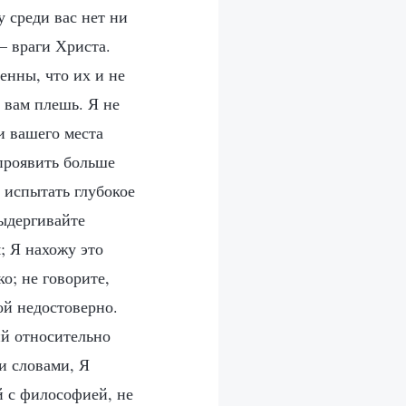
 среди вас нет ни
— враги Христа.
енны, что их и не
 вам плешь. Я не
и вашего места
 проявить больше
 испытать глубокое
выдергивайте
; Я нахожу это
о; не говорите,
ой недостоверно.
ий относительно
и словами, Я
й с философией, не