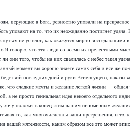
юди, верующие в Бога, ревностно уповали на прекрасное
ога уповают на то, что их неожиданно постигнет удача. 
глянуться не успеют, как окажутся мирно восседающими 
Но Я говорю, что эти люди со всеми их прелестными мыс
 ли они того, чтобы на них свалилась с небес такая удач
 данный момент вы хорошо знаете самих себя и все же по
ь бедствий последних дней и руки Всемогущего, наказы
же, что сладкие мечты и желание легкой жизни — общая 
ой, а не просто гениальная идея некоего отдельного инд
у хочу положить конец этим вашим непомерным желания
итывая то, как многочисленны ваши прегрешения, и то, 
ия вашей мятежности, каким образом все это может впис