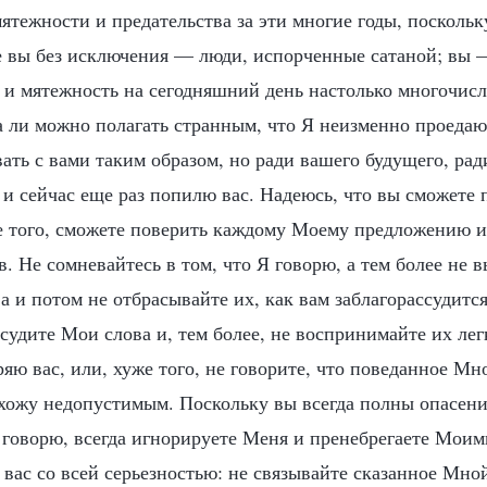
тежности и предательства за эти многие годы, поскольку
се вы без исключения — люди, испорченные сатаной; вы 
и мятежность на сегодняшний день настолько многочисл
ва ли можно полагать странным, что Я неизменно проедаю
ть с вами таким образом, но ради вашего будущего, рад
 и сейчас еще раз попилю вас. Надеюсь, что вы сможете
е того, сможете поверить каждому Моему предложению и
. Не сомневайтесь в том, что Я говорю, а тем более не 
 и потом не отбрасывайте их, как вам заблагорассудится
удите Мои слова и, тем более, не воспринимайте их легк
ряю вас, или, хуже того, не говорите, что поведанное Мн
ахожу недопустимым. Поскольку вы всегда полны опасен
Я говорю, всегда игнорируете Меня и пренебрегаете Моим
вас со всей серьезностью: не связывайте сказанное Мно