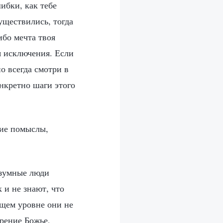
ибки, как тебе
уществились, тогда
ибо мечта твоя
я исключения. Если
о всегда смотри в
нкретно шаги этого
кие помыслы,
азумные люди
 и не знают, что
ющем уровне они не
рение Божье,