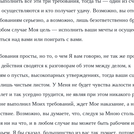
ыполнить все эти три требования, тогда ты — один из сч
 осуществляются и кто получает удачу. Возможно, вы отн
бованиям серьезно, а возможно, лишь безответственно б
любом случае Моя цель — исполнить ваши мечты и осуще
яться над вами или поиграть с вами.
ования просты, но то, о чем Я вам говорю, не так же пр
 действия сводятся к разговорам об этом между делом, к
иям о пустых, высокопарных утверждениях, тогда ваши с
 лишь чистым листом. У Меня не будет чувства жалости к
 лет и так усердно трудится, не являя при этом никакого р
 не выполнил Моих требований, ждет Мое наказание, а н
вствие. Возможно, вы думаете, что, следуя за Мною столь
я ни на что, и в любом случае вы можете быть рабочим и
ьем. Я бы сказал, большинство из вас так думает, потом