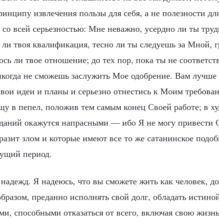
ринципу извлечения пользы для себя, а не полезности дл
со всей серьезностью: Мне неважно, усердно ли ты труд
 ли твоя квалификация, тесно ли ты следуешь за Мной, г
ось ли твое отношение; до тех пор, пока ты не соответс
икогда не сможешь заслужить Мое одобрение. Вам лучше
 свои идеи и планы и серьезно отнестись к Моим требова
щу в пепел, положив тем самым конец Своей работе; в х
аданий окажутся напрасными — ибо Я не могу привести С
разит злом и которые имеют все то же сатанинское подоб
дущий период.
 надежд. Я надеюсь, что вы сможете жить как человек, 
бразом, преданно исполнять свой долг, обладать истино
ми, способными отказаться от всего, включая свою жизнь,