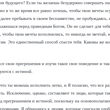
ии будущего? Если ты желаешь безудержно совершать ош
 но в то же время все равно хочешь, чтобы твои мечты ос
далее пребывать в своем беспамятстве, не пробуждаясь, 
окажешься перед праведным Богом, Он не сделает для теб
 чтобы твои мечты исполнились, то никогда не мечтай, н
там. Это единственный способ спасти тебя. Каковы же ко
се свои прегрешения и изучи такое свое поведение и та
уются с истиной.
 что ты можешь исполнить легко, и Я полагаю, что все р
ть. Исключение, однако, составляют те люди, которые так
од прегрешением и истиной, поскольку на основополага
азумными. Я обращаюсь к людям, которые снискали одоб