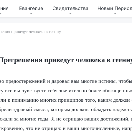
ения
Евангелие
Свидетельства
Новый Перио
ения приведут человека в геенну
Прегрешения приведут человека в геенн
во предостережений и даровал вам многие истины, чтобы 
 все вы чувствуете себя значительно более обогащенны
и к пониманию многих принципов того, каким должен б
брели здравый смысл, которым должны обладать надежны
пожали за многие годы. Я не отрицаю ваших достижений,
откровенно, что не отрицаю и ваши многочисленные, на