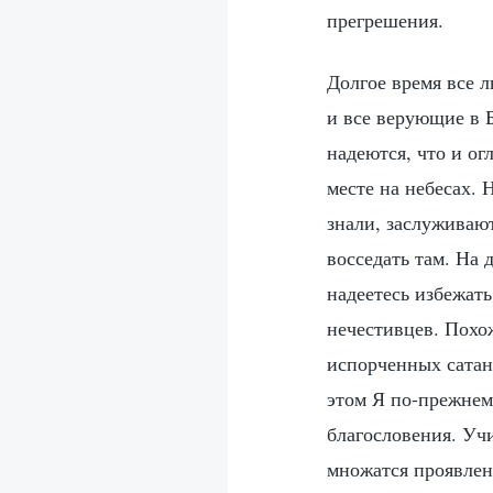
прегрешения.
Долгое время все л
и все верующие в Б
надеются, что и о
месте на небесах. 
знали, заслуживают
восседать там. На
надеетесь избежат
нечестивцев. Похо
испорченных сатан
этом Я по-прежнем
благословения. Уч
множатся проявлен