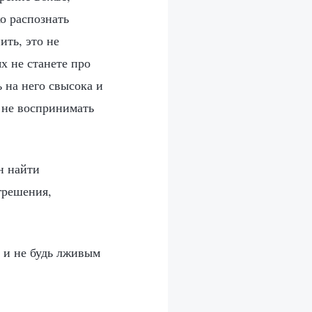
о распознать
ить, это не
х не станете про
ь на него свысока и
и не воспринимать
н найти
грешения,
ь и не будь лживым