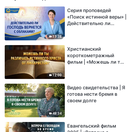
Серия проповедей
«Поиск истинной веры» |
Действительно ли
Господь вернется с
облаками?
13:38
Христианский
короткометражный
фильм | «Можешь ли ты
различать истинного
Христа от лжехристов?»
12:00
Видео свидетельства | Я
готова нести бремя в
своем долге
48:34
Евангельский фильм