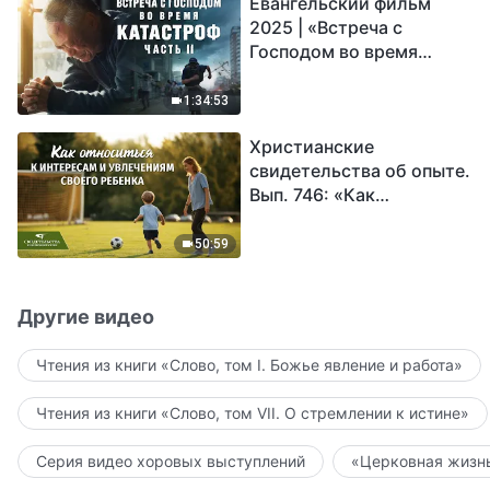
Евангельский фильм
2025 | «Встреча с
Господом во время
катастроф» (часть II) |
Наступают великие
1:34:53
бедствия. Кто может
Христианские
обрести Божье
свидетельства об опыте.
спасение?
Вып. 746: «Как
относиться к интересам
и увлечениям своего
50:59
ребенка»
Другие видео
Чтения из книги «Слово, том I. Божье явление и работа»
Чтения из книги «Слово, том VII. О стремлении к истине»
Серия видео хоровых выступлений
«Церковная жизнь