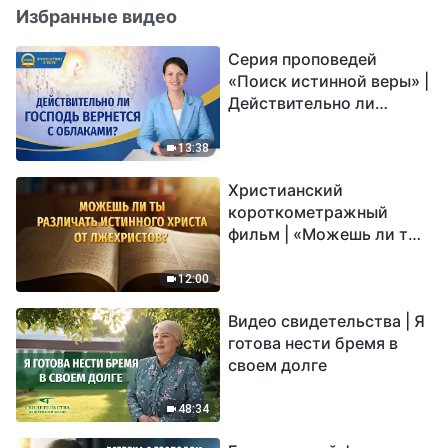
Избранные видео
Серия проповедей
«Поиск истинной веры» |
Действительно ли
Господь вернется с
облаками?
13:38
Христианский
короткометражный
фильм | «Можешь ли ты
различать истинного
Христа от лжехристов?»
12:00
Видео свидетельства | Я
готова нести бремя в
своем долге
48:34