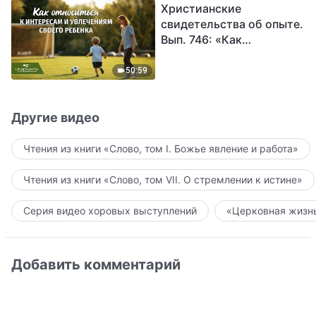
Христианские
обрести Божье
свидетельства об опыте.
спасение?
Вып. 746: «Как
относиться к интересам
и увлечениям своего
50:59
ребенка»
Другие видео
Чтения из книги «Слово, том I. Божье явление и работа»
Чтения из книги «Слово, том VII. О стремлении к истине»
Серия видео хоровых выступлений
«Церковная жизнь
Добавить комментарий