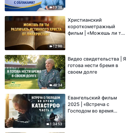
Господь вернется с
облаками?
13:38
Христианский
короткометражный
фильм | «Можешь ли ты
различать истинного
Христа от лжехристов?»
12:00
Видео свидетельства | Я
готова нести бремя в
своем долге
48:34
Евангельский фильм
2025 | «Встреча с
Господом во время
катастроф» (часть II) |
Наступают великие
1:34:53
бедствия. Кто может