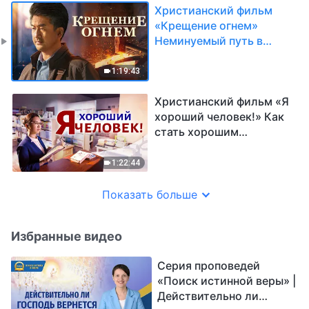
Христианский фильм
«Крещение огнем»
Неминуемый путь в
Царство Небесное
1:19:43
Христианский фильм «Я
хороший человек!» Как
стать хорошим
человеком в глазах Бога
1:22:44
Показать больше
Избранные видео
Серия проповедей
«Поиск истинной веры» |
Действительно ли