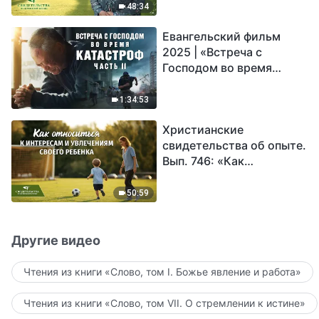
48:34
Евангельский фильм
2025 | «Встреча с
Господом во время
катастроф» (часть II) |
Наступают великие
1:34:53
бедствия. Кто может
Христианские
обрести Божье
свидетельства об опыте.
спасение?
Вып. 746: «Как
относиться к интересам
и увлечениям своего
50:59
ребенка»
Другие видео
Чтения из книги «Слово, том I. Божье явление и работа»
Чтения из книги «Слово, том VII. О стремлении к истине»