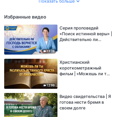
только обретя истину,
Показать больше
мы можем
освободиться от оков
Избранные видео
развращенных
характеров
Серия проповедей
«Поиск истинной веры» |
Действительно ли
Господь вернется с
облаками?
13:38
Христианский
короткометражный
фильм | «Можешь ли ты
различать истинного
Христа от лжехристов?»
12:00
Видео свидетельства | Я
готова нести бремя в
своем долге