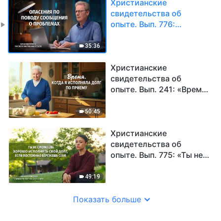
Христианские
свидетельства об
опыте. Вып. 776:
«Опасения по поводу
сообщения о
35:36
проблемах»
Христианские
свидетельства об
опыте. Вып. 241: «Время,
когда я исполняла долг
по приему»
50:45
Христианские
свидетельства об
опыте. Вып. 775: «Ты не
сможешь хорошо
исполнять свой долг,
49:19
если постоянно
бережешь себя»
Показать больше