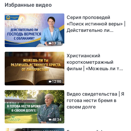
Избранные видео
Серия проповедей
«Поиск истинной веры» |
Действительно ли
Господь вернется с
облаками?
13:38
Христианский
короткометражный
фильм | «Можешь ли ты
различать истинного
Христа от лжехристов?»
12:00
Видео свидетельства | Я
готова нести бремя в
своем долге
48:34