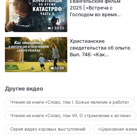
Евангельский фильм
2025 | «Встреча с
Господом во время
катастроф» (часть II) |
Наступают великие
1:34:53
бедствия. Кто может
Христианские
обрести Божье
свидетельства об опыте.
спасение?
Вып. 746: «Как
относиться к интересам
и увлечениям своего
50:59
ребенка»
Другие видео
Чтения из книги «Слово, том I. Божье явление и работа»
Чтения из книги «Слово, том VII. О стремлении к истине»
Серия видео хоровых выступлений
«Церковная жизнь